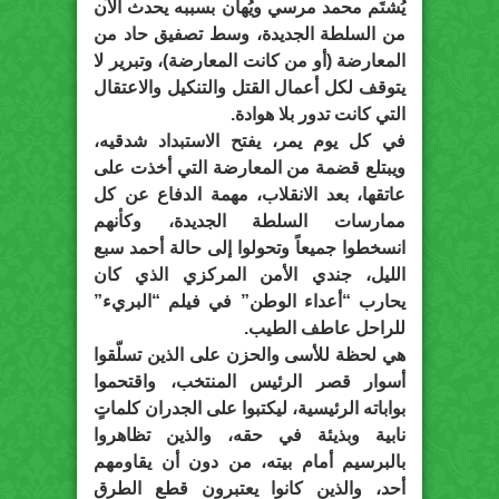
يُشتَم محمد مرسي ويُهان بسببه يحدث الآن
من السلطة الجديدة، وسط تصفيق حاد من
المعارضة (أو من كانت المعارضة)، وتبرير لا
يتوقف لكل أعمال القتل والتنكيل والاعتقال
التي كانت تدور بلا هوادة.
في كل يوم يمر، يفتح الاستبداد شدقيه،
ويبتلع قضمة من المعارضة التي أخذت على
عاتقها، بعد الانقلاب، مهمة الدفاع عن كل
ممارسات السلطة الجديدة، وكأنهم
انسخطوا جميعاً وتحولوا إلى حالة أحمد سبع
الليل، جندي الأمن المركزي الذي كان
يحارب “أعداء الوطن” في فيلم “البريء”
للراحل عاطف الطيب.
هي لحظة للأسى والحزن على الذين تسلّقوا
أسوار قصر الرئيس المنتخب، واقتحموا
بواباته الرئيسية، ليكتبوا على الجدران كلماتٍ
نابية وبذيئة في حقه، والذين تظاهروا
بالبرسيم أمام بيته، من دون أن يقاومهم
أحد، والذين كانوا يعتبرون قطع الطرق