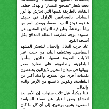
تحت شعار “تصحيح المسار” والهدف خطف
النقابة، بالطريقة نفسها التي تحرّش بها أنور
السادات بالصحافيين الأرازل في خريف
غضبه، فيخرّ النقيب صعقا، ويصدر المجلس
بياناً مرتعشاً، يعلن فيه التراجع المشين عن
صموده بوجه غطرسة النظام المدجّج بكل
أسلحة القبح.
عاد حزب البغال والجمال ليتصدّر المشهد
السياسي، ويختطف البلد، من جديد، عبر
الآليات القديمة نفسها، فالذين سلّحوا
البلطجية، وأطلقوهم على نضارة مصر
وبهائها في ميدان التحرير لا يزالون يحتفظون
بكميات أخرى من السلاح، وأعداد أكبر من
البلطجية، ونفوس لا تشبع من الأرض والدم
والمال.
قلنا مبكراً، قبل ثلاث سنوات، إن الأمر بعد
انقشاع بعض الغبار عن سماء السياسة
المصرية يشير، بوضوح، إلى أن كل ما كان