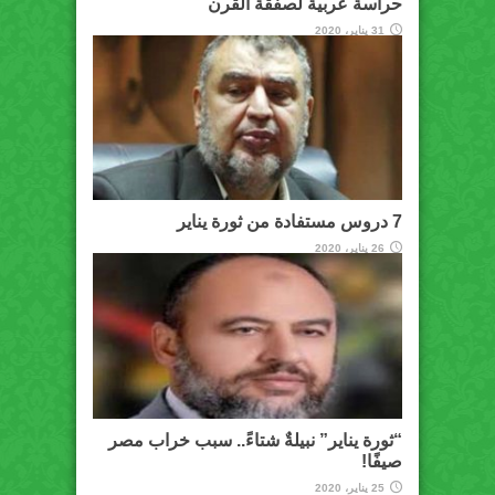
حراسة عربية لصفقة القرن
31 يناير، 2020
7 دروس مستفادة من ثورة يناير
26 يناير، 2020
“ثورة يناير” نبيلةٌ شتاءً.. سبب خراب مصر
صيفًا!
25 يناير، 2020