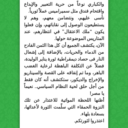
والكباري نوعاً من حرية التعبير والإبداع
واقتحام فندق مثل سميراميس عملاً ثورياً.
نأسى عليهم، ونتضامن معهم، وهم لا
يستطيعون الوصول إلى نقاباتهم، وإن فعلوا
يكون “ملك الاعتقال” في انتظارهم، عند
المتاريس الموضوعة حولها.
الآن، يكتشف الجميع أن كل هذا الثمن الفادح
من الدماء والحريات، بالإضافة إلى إشعال
النار فى حصاد ديمقراطية ثورة يناير الوليدة،
فضلاً عن التكلفة الباهظة لرعاية الغضب
الباهر، وما تم إنفاقه على القصة والسيناريو
والإخراج والديكور، ستكتشف أنه كان فقط
من أجل حلق لحية النظام السياسي.. نعيماً
يا مصر!
أظنها اللحظة المواتية للاعتذار عن تلك
النزوة الحمقاء التي سلّمت الثورة لأعدائها،
بسعادة بلهاء.
اعتذروا لثورتكم.