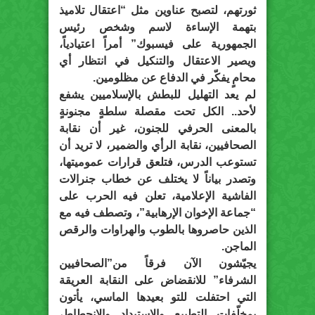
ثورتهم، لتصبح عناوين مثل “اعتقال تلاميذ
بتهمة الإساءة لاسم وشخص رئيس
الجمهورية على فيسبوك” أمراً اعتيادياً،
ويصير الاعتقال والتنكيل في انتظار أي
محامٍ يفكّر في الدفاع عن مظلومين.
لم يعد التهليل للبطش بالإسلاميين يشفع
لأحد.. الكل تحت مقصلة سلطةٍ مجنونةٍ
بالمعنى الحرفي للجنون، غير أن نقابة
الصحافيين، نقابة الرأي والضمير، لا تريد أن
تستوعب الدرس، فتلعق قرارات عموميتها،
وتصدر بياناً لا يختلف عن خطاب جنرالات
الفاشية الإعلامية، تعلن فيه الحرب على
“جماعة الإخوان الإرهابية”، وتصطف فيه مع
الذين حاصروها بالطوب والهراوات والرقص
الماجن.
يجيّشون الآن فرقاً من”الصحافيين
الشرفاء” للانقضاض على النقابة العريقة
التي احتفلت للتو بعيدها الماسي، يأتون
بمخلّفات التطبيع والاستبداد والانحطاط،