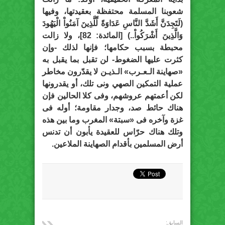
شعوبنا المسلمة محتفظة بعقيدتها، وفيها
(لَتَجِدَنَّ أَشَدَّ النَّاسِ عَدَاوَةً لِّلَّذِينَ آمَنُواْ الْيَهُودَ
وَالَّذِينَ أَشْرَكُواْ..) [المائدة: 82]، ولا زالت
محبطة بسبب حكامها؛ فإنها لذلك -وإن
كثرت عليها الضغوط- لن تقبل بما يقبل به
«صهاينة الـعـرب» الـذيـن لا يقدّرون مخاطر
عملية التمكين الصهي ونى تلك، أو يقدرونها
لكن أعمتهم عروشهم، وفى كلا الحالين فإن
هناك حائط صد، وجدار مقاومة؛ أوله فى
غزة وآخره فى «سبتة» المغرب وما بين هذه
وتلك هناك حرّاس للعقيدة يأبون أن تدنس
أرض المسلمين بأقدام الصهاينة الملاعين.
السابق: