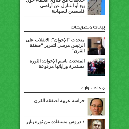
خلاصات من فتاوى العلماء حول
بيع أو التنازل عن أراضي
فلسطين للصهاينة
بيانات وتصريحات
متحدث “الإخوان”: الانقلاب على
الرئيس مرسي لتمرير “صفقة
القرن”
المتحدث باسم الإخوان: الثورة
مستمرة وراياتها مرفوعة
مقالات وآراء
حراسة عربية لصفقة القرن
7 دروس مستفادة من ثورة يناير