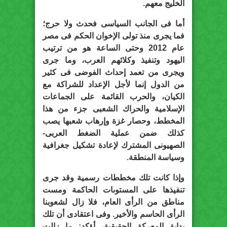
الخليج معهم.
أما فى الجانب السياسى فحدث ولا حرج؛
فما يجرى منذ تولى الإخوان الحكم فى مصر
عام 2012 وحتى الساعة هو من ترتيب
اليهود وتنفيذ وكلائهم العرب، وما جرى
ويجرى من تعمد إحداث الفوضى فى كثير
من الدول إنما لأجل الإعداد للشراكة مع
الكيان، والحرب القائمة على الجماعات
الإسلامية والحراك الشعبى جزء من هذا
المخطط، وحصار غزة وإرهاب شعبها يصب
كذلك ضمن عملية الضغط العربى-
الصهيونى المشترك لإعادة تشكيل جغرافية
وسياسة المنطقة.
وإذا كانت تلك مخططات رسمية وقد جرى
تنفيذها على المستوىات الحاكمة ومست
مناطق من الرأى العام، فلا زال لشعوبنا
الرأى الحاسم والأخير. وفى اعتقادى أن تلك
بداية المعركة الحقيقية، أؤكد: ما زالت