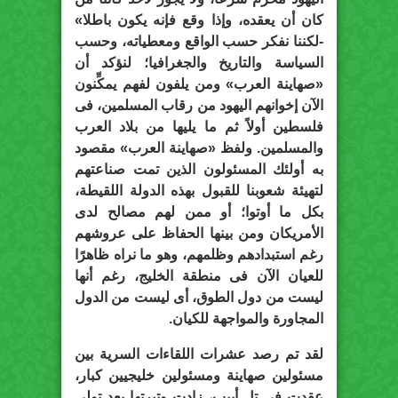
كان أن يعقده، وإذا وقع فإنه يكون باطلا»
-لكننا نفكر حسب الواقع ومعطياته، وحسب
السياسة والتاريخ والجغرافيا؛ لنؤكد أن
«صهاينة العرب» ومن يلفون لفهم يمكِّنون
الآن إخوانهم اليهود من رقاب المسلمين، فى
فلسطين أولاً ثم ما يليها من بلاد العرب
والمسلمين. ولفظ «صهاينة العرب» مقصود
به أولئك المسئولون الذين تمت صناعتهم
لتهيئة شعوبنا للقبول بهذه الدولة اللقيطة،
بكل ما أوتوا؛ أو ممن لهم مصالح لدى
الأمريكان ومن بينها الحفاظ على عروشهم
رغم استبدادهم وظلمهم، وهو ما نراه ظاهرًا
للعيان الآن فى منطقة الخليج، رغم أنها
ليست من دول الطوق، أى ليست من الدول
المجاورة والمواجهة للكيان.
لقد تم رصد عشرات اللقاءات السرية بين
مسئولين صهاينة ومسئولين خليجيين كبار،
عقدت فى تل أبيب، زادت وتيرتها بعد تولى