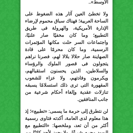
الأوسط»..
ولا تخطئ العين آثار هذه الضغوط على
الساحة العربية؛ فهناك سباق محموم لإرضاء
الإدارة الأمريكية، والهرولة فى طريق
التطبيع؛ وما كان مخفيًا صار علنيًا،
واجتماعات السر حلت مكانها المؤتمرات
الرسمية، وما كان محرمًا على قادة
الصهاينة صار حلالا بلالا لهم، فصرنا نراهم
يتجولون فى قصور الملوك والرؤساء
والسلاطين، الذين يحسنون استقبالهم،
ويكرمون وفادتهم، ولا عزاء للشعوب
المقهورة التى ترى ذلك استسلامًا يسبقه
تنازلات عقدية وإلغاء أحكام شرعية من
جانب المنافقين.
لن نتطرق إلى حرمة ما يسمى: «تطبيع»؛ إذ
هذا معلوم لدى العامة، أكدته فتاوى رسمية
أكثر من أن تعد، وملخصها: «التطبيع مع
اليهود محرم شرعًا، ولا يجوز لأحد كائنًا من