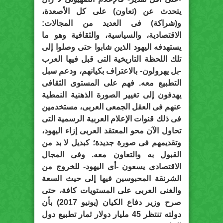
يتحدث عن (تعاون) على كل الأصعدة،
و(شراكة) فى العديد من المجالات:
الاقتصادية، والسياسية، والثقافية وهو ما
يستهدفه اليهود الذين شابوا حتى وصلوا إلى
تلك اللحظة التاريخية التى قبل فيها العرب
-بل يهرولون- بالاعتراف بكيانهم، ودعم سبل
التطبيع معه. فهم على المستوى الثقافى
يهدفون إلى تغيير الصورة الذهنية النمطية
عنهم فى العقل الجمعى العربى، مستخدمين
فى ذلك قنوات الإعلام العربية الرسمية التى
تحاول الآن محو المعتقد العربى إزاء اليهود،
وتقديمهم فى صورة جديدة؛ كبديل لا بد من
القبول به والتعاون معه. وفى المجال
الاقتصادى يسعون -أى اليهود- للخروج من
الشرنقة المحبوسين فيها إلى حيث السعة
والغنى العربى على المستويات كافة، حتى
صرح وزير دفاع الكيان (يونيو 2017) بأن
دولته تنتظر 45 مليار دولار ثمار تطبيع دول