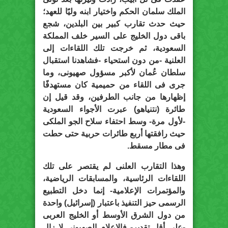
الملك سلمان الحكم واختيار ابنه وليًا للعهد؛
حيث حدث تقارب كبير بين البلدين، شجع
باقى دول الخليج على السير خلف المملكة
السعودية، ثم خرجت تلك اللقاءات إلى
العلنية -من دون استحياء -فشاهدنا استقبال
سلطان عُمان لأكبر مسؤول صهيونى، وما
جرى فى اللقاء من حميمية كان مستهدفًا
إظهارها من جانب الطرفين، وقد قيل إن
طائرة (نتنياهو) عبرت الأجواء السعودية
-لأول مرة- وسط احتفاء سلاح الجو الملكى
حيث رافقتها أربع طائرات حربية حتى حطت
فى مطار مسقط.
وهذا التقارب العلنى لم يقتصر على تلك
اللقاءات الرئاسية، والمسابقات الرياضية،
والمؤتمرات الإعلامية- إنما دخل التطبيع
الرسمى حيز التنفيذ باعتبار (إسرائيل) واحدة
من دول الشرق الأوسط أو الخليج العربى
-على أقل تقدير- فالإعلام الصهيونى لا زال