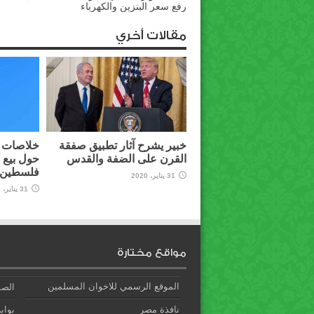
رفع سعر البنزين والكهرباء
مقالات أخري
خبير يشرح آثار تطبيق صفقة
خلاصات م
القرن على الضفة والقدس
حول بيع 
فلسطين ل
31 يناير، 2020
31 يناير، 2020
مواقع مختارة
الموقع الرسمي للاخوان المسلمين
الصف
نافذة مصر
بوابة