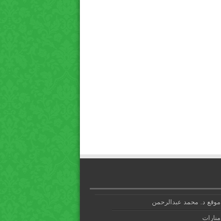
موقع د. محمد عبدالرحمن
منارات