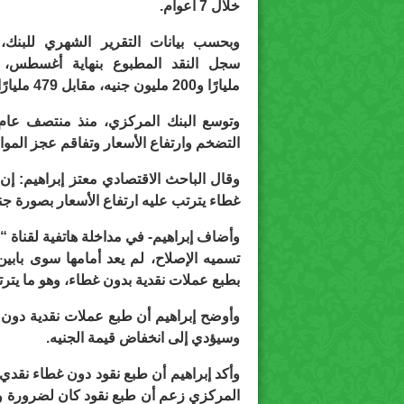
خلال 7 أعوام.
وبحسب بيانات التقرير الشهري للبنك،
مليارًا و200 مليون جنيه، مقابل 479 مليارًا و800 مليون جنيه بنهاية يوليو السابق له.
التضخم وارتفاع الأسعار وتفاقم عجز المواز
وقال الباحث الاقتصادي معتز إبراهيم: إن
غطاء يترتب عليه ارتفاع الأسعار بصورة جنو
وأضاف إبراهيم- في مداخلة هاتفية لقناة 
تسميه الإصلاح، لم يعد أمامها سوى بابين
بطبع عملات نقدية بدون غطاء، وهو ما يترت
وأوضح إبراهيم أن طبع عملات نقدية دون 
وسيؤدي إلى انخفاض قيمة الجنيه.
وأكد إبراهيم أن طبع نقود دون غطاء نقدي 
المركزي زعم أن طبع نقود كان لضرورة ولن