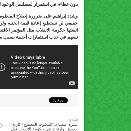
دون غطاء، في استمرار لمسلسل الوعود ال
وشدد إبراهيم على ضرورة إصلاح المنظومة ال
حقيقي لن نستطيع إعادة قيمة الجنيه ول
اتبعتها حكومة الانقلاب مثل المؤتمر الاق
تسهم في جذب استثمارات أجنبية بسبب سي
السابق:
نشرة المساء..”البنكنوت المطبوع” كارثة
جديدة.. وارتباك في حكومة الانقلاب قبل