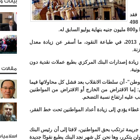
بيانات 
 فقد
سجل النقد المطبوع بنهاية أغسطس، 498
وتوسع البنك المركزي، منذ منتصف عام 2013، في طباعة النقود، ما أسفر عن زيادة معدل
نة.
 زيادة إصدارات البنك المركزي بطبع عملات نقدية دون
مقالات و
نية.
“وطن”- أن سلطات الانقلاب بعد فشل كل محاولاتها فيما
: إما الاقتراض من الخارج أو الاقتراض من المواطنين
ب عليه ارتفاع نسبة التضخم.
غطاء يؤدي إلى زيادة أعداد المواطنين تحت خط الفقر،
جريمة ترتكب بحق المواطنين، لافتا إلى أن رئيس البنك
اسلاميا
 يتكرر، وها نحن كل شهر نجد البنك يطبع نقودًا جديدة