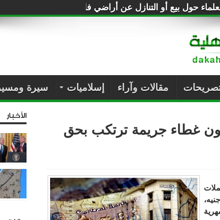
لماء حول بيع أو التنازل عن أراضي فلسطين للصهاينة
تصريحات
مقالات وآراء
إسلاميات
سيرة ومسير
الأخبار
دون غطاء جريمة ترتكب بحق
ملات
40 مليون جنيه،
هرية