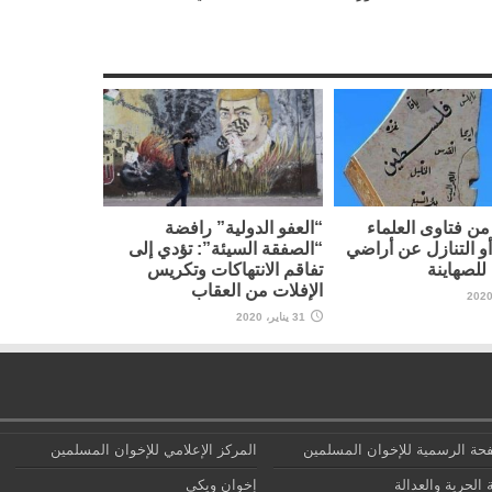
ن فتاوى العلماء
“العفو الدولية” رافضة
أو التنازل عن أراضي
“الصفقة السيئة”: تؤدي إلى
لصهاينة
تفاقم الانتهاكات وتكريس
الإفلات من العقاب
31 يناير، 2020
حة الرسمية للإخوان المسلمين
المركز الإعلامي للإخوان المسلمين
 الحرية والعدالة
إخوان ويكي