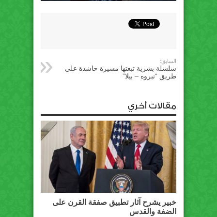
السابق:
سلسلة بشرية تبعتها مسيرة حاشدة علي
طريق “نبروه – بيلا”
مقالات أخري
خبير يشرح آثار تطبيق صفقة القرن على
الضفة والقدس