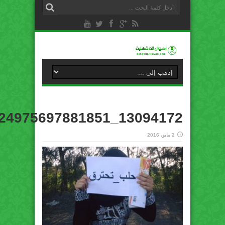
13094172_224975697881851_5579300263565825156_n
2 مايو، 2016