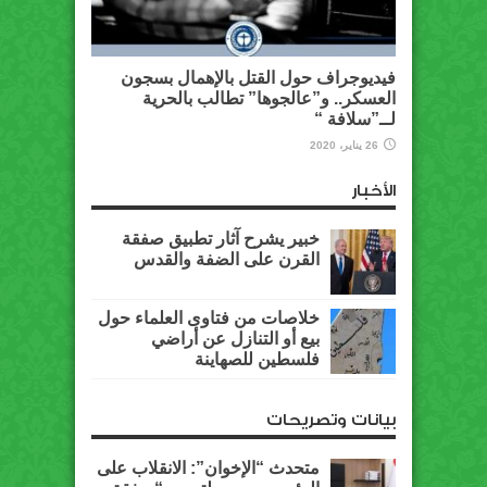
فيديوجراف حول القتل بالإهمال بسجون
العسكر.. و”عالجوها” تطالب بالحرية
لــ”سلافة “
26 يناير، 2020
الأخبار
خبير يشرح آثار تطبيق صفقة
القرن على الضفة والقدس
خلاصات من فتاوى العلماء حول
بيع أو التنازل عن أراضي
فلسطين للصهاينة
بيانات وتصريحات
متحدث “الإخوان”: الانقلاب على