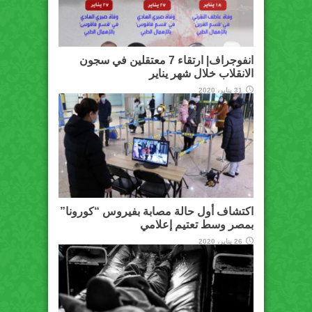
انفوجراف| ارتقاء 7 معتقلين في سجون
الانقلاب خلال شهر يناير
31 يناير، 2020
اكتشاف أول حالة مصابة بفيروس “كورونا”
بمصر وسط تعتيم إعلامي
26 يناير، 2020