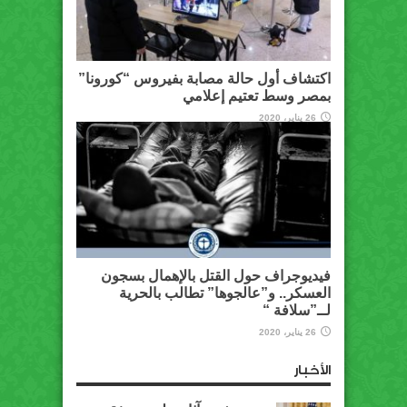
اكتشاف أول حالة مصابة بفيروس “كورونا”
بمصر وسط تعتيم إعلامي
26 يناير، 2020
فيديوجراف حول القتل بالإهمال بسجون
العسكر.. و”عالجوها” تطالب بالحرية
لــ”سلافة “
26 يناير، 2020
الأخبار