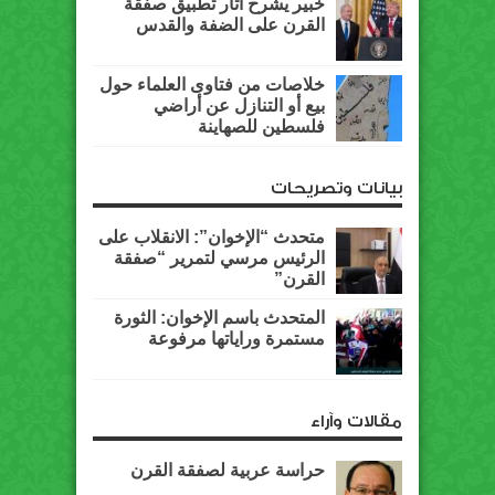
خبير يشرح آثار تطبيق صفقة
القرن على الضفة والقدس
خلاصات من فتاوى العلماء حول
بيع أو التنازل عن أراضي
فلسطين للصهاينة
بيانات وتصريحات
متحدث “الإخوان”: الانقلاب على
الرئيس مرسي لتمرير “صفقة
القرن”
المتحدث باسم الإخوان: الثورة
مستمرة وراياتها مرفوعة
مقالات وآراء
حراسة عربية لصفقة القرن