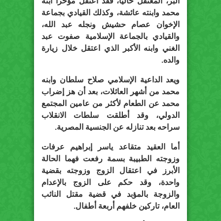
البر، المعتقل حاليا، فقد اعتقل مؤخرا ابنه
محمد وابنته عائشة، وكذلك القيادي بجماعة
الإخوان عصام حشيش ونجله عبد الله،
والقيادي بالجماعة الإسلامية صفوت عبد
الغني وابنه الأكبر الذي اعتقل خلال زيارة
والده.
ويعد الداعية الإسلامي صلاح سلطان وابنه
محمد من أشهر العائلات، بعد أن هز إضراب
محمد عن الطعام لأكثر من عامين المجتمع
الدولي، وقد أطلقت سلطات الانقلاب
سراحه بعد تنازله عن الجنسية المصرية.
أما العقيد متقاعد ياسر إبراهيم عرفات
وزوجته الطبيبة بسمة رفعت فهما الحالة
الأبرز في اعتقال الزوج وزوجته بقضية
واحدة، وقد حكم على الزوج بالإعدام
والزوجة بالمؤبد في قضية مقتل النائب
العام، تاركين خلفهم أربعة أطفال.