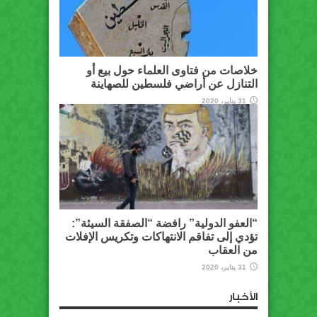
خلاصات من فتاوى العلماء حول بيع أو
التنازل عن أراضي فلسطين للصهاينة
31 يناير، 2020
“العفو الدولية” رافضة “الصفقة السيئة”:
تؤدي إلى تفاقم الانتهاكات وتكريس الإفلات
من العقاب
31 يناير، 2020
الأخبار