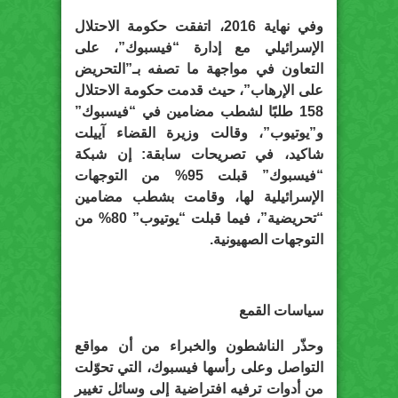
وفي نهاية 2016، اتفقت حكومة الاحتلال
الإسرائيلي مع إدارة “فيسبوك”، على
التعاون في مواجهة ما تصفه بـ”التحريض
على الإرهاب”، حيث قدمت حكومة الاحتلال
158 طلبًا لشطب مضامين في “فيسبوك”
و”يوتيوب”، وقالت وزيرة القضاء آييلت
شاكيد، في تصريحات سابقة: إن شبكة
“فيسبوك” قبلت 95% من التوجهات
الإسرائيلية لها، وقامت بشطب مضامين
“تحريضية”، فيما قبلت “يوتيوب” 80% من
التوجهات الصهيونية.
سياسات القمع
وحذّر الناشطون والخبراء من أن مواقع
التواصل وعلى رأسها فيسبوك، التي تحوّلت
من أدوات ترفيه افتراضية إلى وسائل تغيير