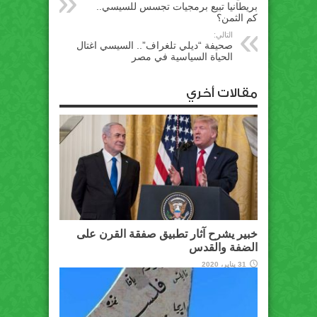
بريطانيا تبيع برمجيات تجسس للسيسي..
كم الثمن؟
التالي:
صحيفة “ديلي تلغراف”.. السيسي اغتال
الحياة السياسية في مصر
مقالات أخري
خبير يشرح آثار تطبيق صفقة القرن على
الضفة والقدس
31 يناير، 2020