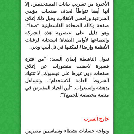
الأخيرة من تسريب بيانات المستخدمين، إلا
أنها أيضا تتواطَأ لحذف صفحات مؤيدي
الشرعية ورافضي الانقلاب، وقبل ذلك إغلاق
صفحة وكالة الصحافة الفلسطينية “صفا”،
وهو دليل على عنصرية هذه الشركة
وانصياعها لأوامر الطغاة؛ استجابة لرغبات
الأنظمة وإرضاءً لمكتبها في تل أبيب ودبي.
تقول الناشطة إيمان السيد: “من فترة
قصيرة لاحظت منشورات عن إغلاق
صفحات دون غيرها على فيسبوك.. لا تنتهك
الشروط العامة للاستخدام”، وتتساءل
بدهشة واستغراب: “أين الحياد المفترض في
منصة مخصصة للجميع؟”.
خارج السرب
وتواجه حسابات نشطاء وسياسيين مصريين