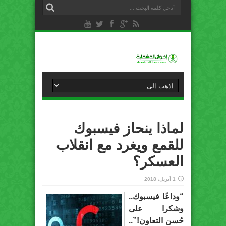
لماذا ينحاز فيسبوك
للقمع ويغرد مع انقلاب
العسكر؟
1 أبريل، 2018
“وداعًا فيسبوك..
وشكرا على
حُسن التعاون!”..