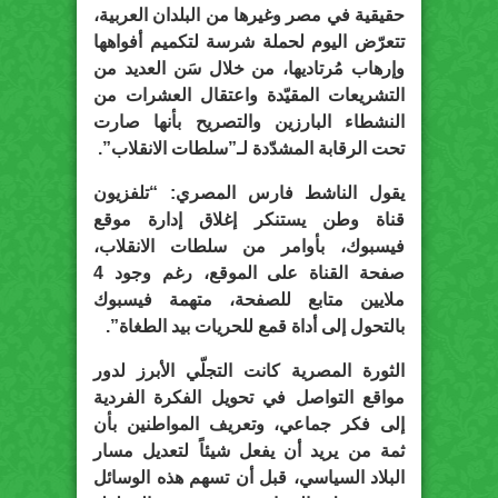
حقيقية في مصر وغيرها من البلدان العربية،
تتعرّض اليوم لحملة شرسة لتكميم أفواهها
وإرهاب مُرتاديها، من خلال سَن العديد من
التشريعات المقيّدة واعتقال العشرات من
النشطاء البارزين والتصريح بأنها صارت
تحت الرقابة المشدّدة لـ”سلطات الانقلاب”.
يقول الناشط فارس المصري: “تلفزيون
قناة وطن يستنكر إغلاق إدارة موقع
فيسبوك، بأوامر من سلطات الانقلاب،
صفحة القناة على الموقع، رغم وجود 4
ملايين متابع للصفحة، متهمة فيسبوك
بالتحول إلى أداة قمع للحريات بيد الطغاة”.
الثورة المصرية كانت التجلّي الأبرز لدور
مواقع التواصل في تحويل الفكرة الفردية
إلى فكر جماعي، وتعريف المواطنين بأن
ثمة من يريد أن يفعل شيئاً لتعديل مسار
البلاد السياسي، قبل أن تسهم هذه الوسائل