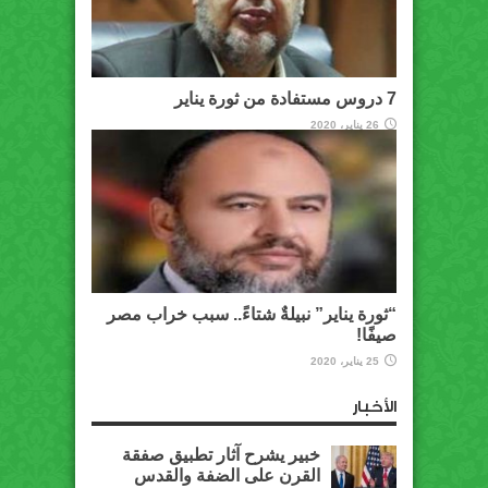
7 دروس مستفادة من ثورة يناير
26 يناير، 2020
“ثورة يناير” نبيلةٌ شتاءً.. سبب خراب مصر
صيفًا!
25 يناير، 2020
الأخبار
خبير يشرح آثار تطبيق صفقة
القرن على الضفة والقدس