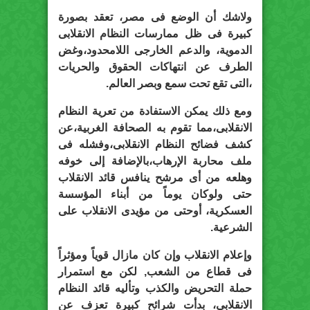
ولاشك أن الوضع فى مصر، تعقد بصورة
كبيرة فى ظل ممارسات النظام الانقلابى
الدموية، والدعم الخارجى اللامحدود،وغض
الطرف عن انتهاكات الحقوق والحريات
،التى تقع تحت سمع وبصر العالم.
ومع ذلك يمكن الاستفادة من تعرية النظام
الانقلابى،مما تقوم به الصحافة الغربية،عن
كشف فضائح النظام الانقلابى،وفشله فى
ملف محاربة الإرهاب،بالإضافة إلى خوفه
وهلعه من أى مرشح ينافس قائد الانقلاب
حتى ولوكان يوماً من أبناء المؤسسة
العسكرية، أوحتى من مؤيدى الانقلاب على
الشرعية.
وإعلام الانقلاب وإن كان مازال قوياً ومؤثراً
فى قطاع من الشعب, لكن مع استمرار
حملة التحريض والكذب وتأليه قائد النظام
الانقلابى، بدأت شرائح كبيرة تعزف عن