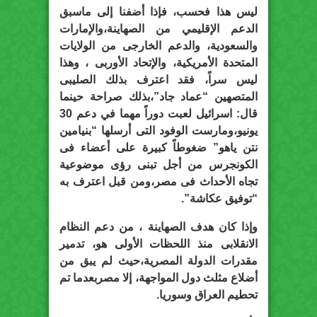
ليس هذا فحسب، فإذا أضفنا إلى ماسبق
الدعم الإقليمي من الصهاينة،والإمارات
والسعودية، والدعم الخارجى من الولايات
المتحدة الأمريكية، والإتحاد الأوربى ، وهذا
ليس سراً، فقد اعترف بذلك الصليبى
المتصهين “عماد جاد”،بذلك صراحة حينما
قال: اسرائيل لعبت دوراً مهما في دعم 30
يونيو،ومارست الوفود التى أرسلها “بنيامين
نتن ياهو” ضغوطاً كبيرة على أعضاء فى
الكونجرس من أجل تبنى رؤى موضوعية
تجاه الأحداث فى مصر،ومن قبل اعترف به
“توفيق عكاشة”.
وإذا كان هدف الصهاينة ، من دعم النظام
الانقلابى منذ اللحظات الأولى هو، تدمير
مقدرات الدولة المصرية،حيث لم يبق من
أضلاع مثلث دول المواجهة، إلا مصربعدما تم
تحطيم العراق وسوريا.