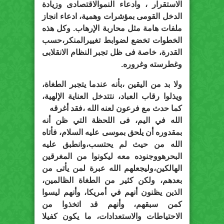
الاستقرار ، وادعاء النموالاقتصادى وزيادة
الدخل القومى بمؤشرات وهمية، ادعاء انجاز
ملفات هامة مثل محاربة الإرهاب. وكل هذه
الخطوات تخضع لضوابط تغييرالمنكر،حسب
القدرة، خاصة فى ظل تجبر النظام الانقلابى
وغطرسته وغروره.
ولا بد من اليقين ،بأنه عندما يتجبر الطغاة،
ويذلوا رقاب العباد، نتتدخل العناية الإلهية،
كما حدث مع فرعون لعنه الله ،فقد أغرقه
الله في اليم، فى اللحظة التي ظن أنه
بمقدوره أن يلحق بموسى علیه السلام، فأتاه
الله من حیث لم یحتسب،وانطبق عليه
البحرهووجنوده معه لیكونوا من المغرقین
الھالكین،وليجعلهم الله عبرة لمن يأتى من
بعدهم، ولكن كثير من الطغاة الظالمين،
الذين يظنون أنهم في أمريكا، وأنهم لیسوا
كمن سبقھم، وأنھم قد اتخذوا من
الاحتیاطات والاستعدادات، ما یكون كفیلا