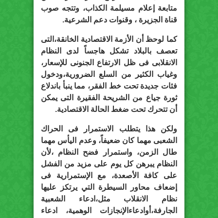
متابعة إعلام مسيلمة الكذاب، وتتجه صوب
قناة الجزيرة ، وقنوات دعم الشرعية.
كما لوحظ أن الأزمة الاقتصادية الخانقة،التى
تعصف بالبلاد تشكل هاجساً لدى النظام
الانقلابى فى ظل الارتفاع الجنونى للإسعار،
وغياب الكثير من السلع الضرورية،ودخول
فئات جديدة تحت خط الفقر، مما ينبأ باندلاع
ثورة جياع من الشريحة الفقيرة التى يمكن
أن تتحرك تحت ضغط الحالة الاقتصادية.
ولكن هذا يتطلب الاستمرار فى الحراك
الشعبى مهما كان ضعيفاً، وعدم اليأس مهما
طال الزمن، واستمرار فضح النظام ،لأن
النظام يبرهن كل يوم على مزيد من الفشل
على كافة الأصعدة، مع الإستمرارية فى
إضعاف محاور السيطرة التي يرتكز عليها
نظام الانقلاب مثل،ادعاء الشعبية
الجارفة،أوادعاءالإنجازات الوهمية، ادعاء