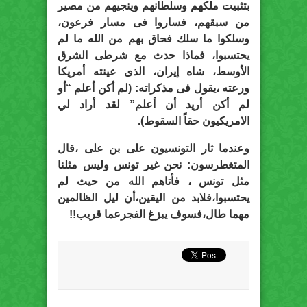
بتثبیت ملكھم وسلطانھم وینجیھم من مصیر
من سبقھم، فساروا فى مسار فرعون،
وسلكوا ما سلك فحاق بھم من الله ما لم
يحتسبوا، فماذا حدث مع شرطى الشرق
الأوسط، شاه إيران، الذى عينته أمريكا
ورعته ،يقول فى مذكراته: (لم أكن أعلم “أو
لم أكن أريد أن أعلم” لقد أراد لي
الامريكيون حقاً السقوط).
وعندما ثار التونسيون على بن على ،قال
المتغطرسون: نحن غیر تونس ولیس مثلنا
مثل تونس ، فأتاھم الله من حیث لم
یحتسبوا،فلابد من اليقين،أن ليل الظالمين
مهما طال،فسوف يبزغ الفجرعما قريب!!