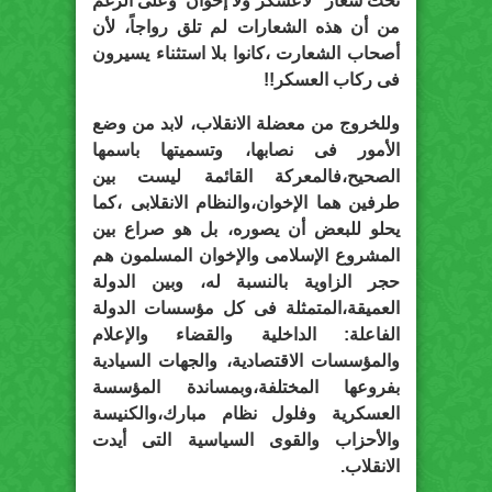
تحت شعار “لاعسكر ولا إخوان”وعلى الرغم
من أن هذه الشعارات لم تلق رواجاً، لأن
أصحاب الشعارت ،كانوا بلا استثناء يسيرون
فى ركاب العسكر!!
وللخروج من معضلة الانقلاب، لابد من وضع
الأمور فى نصابها، وتسميتها باسمها
الصحيح،فالمعركة القائمة ليست بين
طرفين هما الإخوان،والنظام الانقلابى ،كما
يحلو للبعض أن يصوره، بل هو صراع بين
المشروع الإسلامى والإخوان المسلمون هم
حجر الزاوية بالنسبة له، وبين الدولة
العميقة،المتمثلة فى كل مؤسسات الدولة
الفاعلة: الداخلية والقضاء والإعلام
والمؤسسات الاقتصادية، والجهات السيادية
بفروعها المختلفة،وبمساندة المؤسسة
العسكرية وفلول نظام مبارك،والكنيسة
والأحزاب والقوى السياسية التى أيدت
الانقلاب.