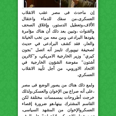
إن ماحدث فى مصر عقب الانقلاب
العسكرى،من سفك للدماء واعتقال
الألاف،وتعطيل الدستور، وإغلاق الصحف
والقنوات ،وتبين بعد ذلك أن هناك مؤامرة
يقودها البرادعى ومن معه من نخب الخيانة
والعار، فقد كشف البرادعى في حديث
لصحيفة نيويورك تايمز أنه اتصل “بجون
كيري” وزير الخارجية الامريكي، و”كاثرين
أشتون” مفوضة الشؤون الخارجية في
الاتحاد الاوروبي، من أجل تأييد الانقلاب
العسكري.
ولمع ذلك هناك من يصور الوضع فى مصر
،على أنه صراع بين الإخوان والعسكر،ولذلك
خرجت أطروحات بمسمسات مختلفة لكن
القاسم المشترك بينها،هو ضرورة إقصاء
العسكروالإخوان من المشهد السياسى،