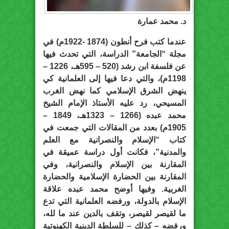
د. محمد عمارة
عندما كتب فرح أنطون (1874 -1922م) في
مجلة “الجامعة” الدراسة، التي تحدث فيها
عن فلسفة ابن رشد (520 – 595هـ، 1226 –
1198م)، والتي دعا فيها إلى العلمانية كي
ينهض الشرق الإسلامي كما نهض الغرب
المسيحي، رد عليه الأستاذ الإمام الشيخ
محمد عبده (1266 – 1323هـ، 1849 –
1905م) بعدد من المقالات التي جمعت في
كتاب “الإسلام والنصرانية مع العلم
والمدنية”، فكانت أول دراسة عميقة في
المقارنة بين الإسلام والنصرانية، وفي
المقارنة بين الحضارة الإسلامية والحضارة
الغربية. وفيها أوضح محمد عبده علاقة
الإسلام بالدولة، ورفضه العلمانية التي تدع
ما لقيصر لقيصر، وتقف بالدين عند ما لله،
ورفضه – كذلك – للسلطة الدينية الكهنوتية