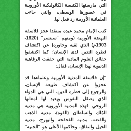
التي مارستها الكنيسة الكاثوليكية الأوروبية
في عصورها الوسطى، والتي جاءت
العلمانية الأوربية رد فعل لها.
كتب الإمام محمد عبده منتقدا عجز فلاسفة
النهضة الأوربية (ومنهم “سبنسر” (1820-
1903م) الذي لقيه وحاوره) عن اكتشاف
فطرة التدين لدى الإنسان؛ كما اكتشفوا
حقائق العلوم المادية التي حققت الرفاهية
الدنيوية لهذا الإنسان، فقال:
“إن فلاسفة المدنية الأوربية وعلماءها قد
عجزوا عن اكتشاف طبيعة الإنسان،
والرجوع إلى فطرة الدين، التي هي الدواء
الذي يصقل النفوس ويعيد لها لمعانها
الروحي. فهذه المدنية الأوروبية هي مدنية
المُلك والسلطان (القوة)، مدنية الذهب
والفضة، مدنية الفخفخة والبهرج، مدنية
الحيل والنفاق، وحاكمها الأعلى هو “الجنيه”