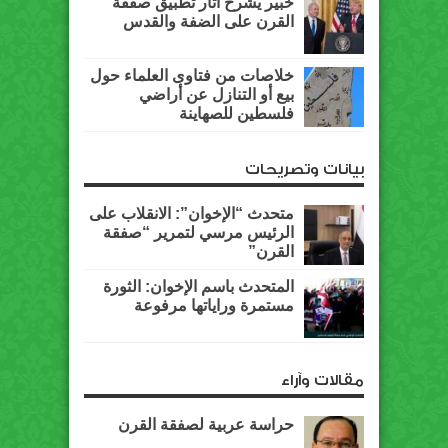
خبير يشرح آثار تطبيق صفقة
القرن على الضفة والقدس
خلاصات من فتاوى العلماء حول
بيع أو التنازل عن أراضي
فلسطين للصهاينة
بيانات وتصريحات
متحدث “الإخوان”: الانقلاب على
الرئيس مرسي لتمرير “صفقة
القرن”
المتحدث باسم الإخوان: الثورة
مستمرة وراياتها مرفوعة
مقالات وآراء
حراسة عربية لصفقة القرن