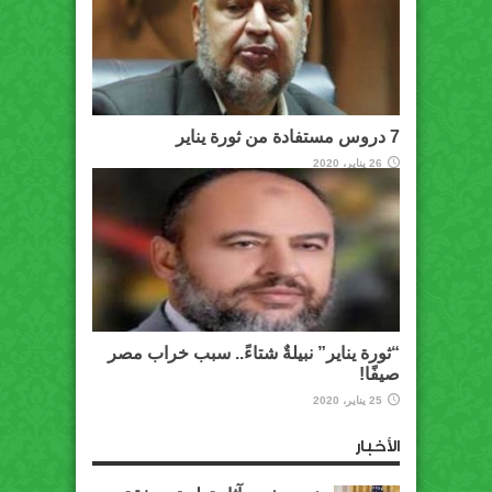
7 دروس مستفادة من ثورة يناير
26 يناير، 2020
“ثورة يناير” نبيلةٌ شتاءً.. سبب خراب مصر
صيفًا!
25 يناير، 2020
الأخبار