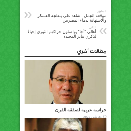
السابق:
موقعة الجمل.. شاهد على بلطجة العسكر
والاستهانة بدماء المصريين
التالي:
أهالي “أجا” يواصلون حراكهم الثوري إحياءً
لذكري يناير المجيدة
مقالات أخري
حراسة عربية لصفقة القرن
31 يناير، 2020