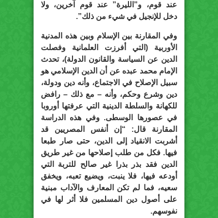
عند قوم، و”الليرة” عند قوم آخرين، ولا
دخل للإنجيل في شيء من ذلك”.
وفي المقارنة بين الإسلام وبين هذه المدنية
الأوربية (التي أفرزت العلمانية وفصلت
الدين عن السياسة والقانون الدولة)، تحدث
الإمام محمد عبده عن أن الدين الإسلامي هو
سبيل الإصلاح في الاجتماع، وأنه دين ودولة،
دين وشرع وحكم، وأنه – مع ذلك – رافض
للكهانة والسلطة الدينية التي عرفتها أوروبا
في عصورها الوسطى. وفي هذه الدراسة
المقارنة قال: “إن أنفس المصريين قد
أشربت الانقياد إلى الدين، حتى صار طبعا
فيها. فكل من طلب إصلاحها من غير طريق
الدين فقد بذر بذرا غير صالح للتربة التي
أودعه فيها، فلا ينبت، ويضيع تعبه، ويخفق
سعيه، فما لم تكن المعارف والآداب مبنية
على أصول دين المسلمين فلا أثر لها في
نفوسهم.