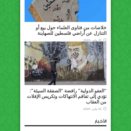
خلاصات من فتاوى العلماء حول بيع أو
التنازل عن أراضي فلسطين للصهاينة
31 يناير، 2020
“العفو الدولية” رافضة “الصفقة السيئة”:
تؤدي إلى تفاقم الانتهاكات وتكريس الإفلات
من العقاب
31 يناير، 2020
الأخبار