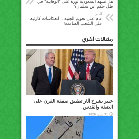
هل تشهد السعودية ثورة على “الوهابية” في
ظل حكم ابن سلمان؟
التالي:
عام على تعويم الجنيه .. انعكاسات كارثية
على الشعب الصامت!
مقالات أخري
خبير يشرح آثار تطبيق صفقة القرن على
الضفة والقدس
31 يناير، 2020