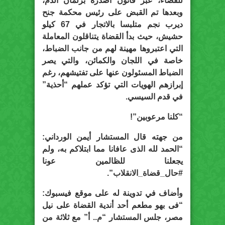
للقضاء، عبر قانون أصدره برلمان الدم،
وبعدها تم القبض على رئيس محكمة جنح
ديرب نجم متلبسا بالاتجار في 67 كيلو
حشيش، حيث بدأ القضاة يتناقلون المعاملة
التي اعتبروها مهينة لهم من جانب الضباط،
خاصة في اللجان والكمائن، والتي يصر
الضباط المسئولون عنها على تفتيشهم، رغم
إبرازهم الهويات التي تؤكد عملهم “أحذية”
في قدم السيسي.
“كلنا مرعوبين”!
من جهته قال المستشار أيمن الورداني:
“الحمد لله الذى عافانا مما ابتلاكم به، ولم
يجعلنا للظالمين عونا
#حال_قضاة_الانقلاب”.
وأضاف في تدوينة له على موقع فيسبوك:
“فى بهو مطعم أحد أندية القضاة على نيل
مصر، جلس المستشار “م.. أ” مع ثلاثة من