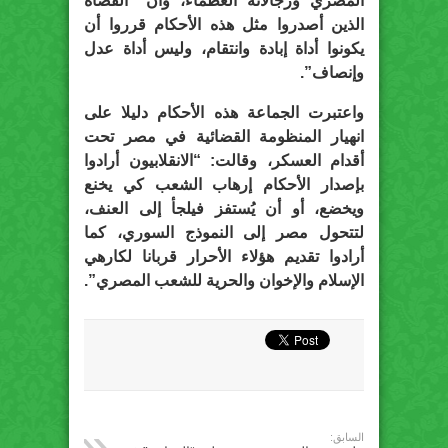
المصري ورجالاته العظماء، وأن “القضاة
الذين أصدروا مثل هذه الأحكام قرروا أن
يكونوا أداة إبادة وانتقام، وليس أداة عدل
وإنصاف”.
واعتبرت الجماعة هذه الأحكام دليلا على
انهيار المنظومة القضائية في مصر تحت
أقدام العسكر، وقالت: “الانقلابيون أرادوا
بإصدار الأحكام إرهاب الشعب كي يخنع
ويخضع، أو أن يُستفز فيلجأ إلى العنف،
لتتحول مصر إلى النموذج السوري، كما
أرادوا تقديم هؤلاء الأحرار قربانا لكارهي
الإسلام والإخوان والحرية للشعب المصري”.
السابق: