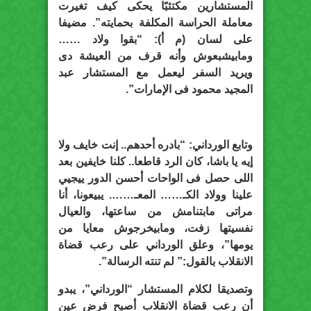
المستشارين مكتئبًا يحكى كيف تغيرت
معاملة الحراسة المكلفة بحمايته”. مضيفا
على لسان (م أ): “بقوا ولاد ……
ومابيشبعوش وأنه قرف من العيشة دى
ويريد السفر ليعمل مع المستشار عبد
المجيد محمود فى الإمارات”.
وتابع الورداني: “بادره أحدهم.. إنت خايف ولا
إيه يا باشا، كان الرد قاطعا.. كلنا خايفين بعد
اللى حصل فى الواحات أحسن الدور ييجيي
علينا وولاد الكـ…… المعـ……. يبيعونا، أنا
مراتى مابتنامش من ساعتها، والعيال
نفسيتها زفت، ومابيخرجوش معايا من
يومها”، وعلق الورداني على رعب قضاة
الانقلاب بالقول:” لم تنته الرسالة”.
وتصديقا لكلام المستشار “الورداني”، يبدو
أن رعب قضاة الانقلاب أصبح فرض عين