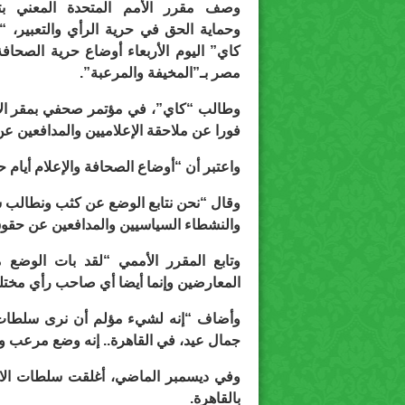
وصف مقرر الأمم المتحدة المعني بتع
وحماية الحق في حرية الرأي والتعبير، “د
كاي” اليوم الأربعاء أوضاع حرية الصحاف
مصر بـ”المخيفة والمرعبة”.
وطالب “كاي”، في مؤتمر صحفي بمقر الأمم
فورا عن ملاحقة الإعلاميين والمدافعين ع
واعتبر أن “أوضاع الصحافة والإعلام أيام 
وقال “نحن نتابع الوضع عن كثب ونطالب سل
والنشطاء السياسيين والمدافعين عن حقوق 
وتابع المقرر الأممي “لقد بات الوضع 
المعارضين وإنما أيضا أي صاحب رأي مخت
وأضاف “إنه لشيء مؤلم أن نرى سلطات ال
جمال عيد، في القاهرة.. إنه وضع مرعب و
وفي ديسمبر الماضي، أغلقت سلطات الان
بالقاهرة.