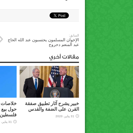
السابق:
الإخوان المسلمون يحتسبون عند الله الحاج
عبد المنعم دحروج
مقالات أخري
خبير يشرح آثار تطبيق صفقة
خلاصات م
القرن على الضفة والقدس
حول بيع 
فلسطين ل
31 يناير، 2020
31 يناير، 2020