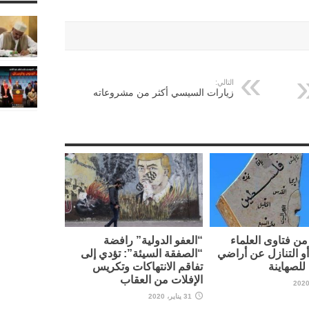
التالي:
زيارات السيسي أكثر من مشروعاته
ن فتاوى العلماء
“العفو الدولية” رافضة
أو التنازل عن أراضي
“الصفقة السيئة”: تؤدي إلى
لصهاينة
تفاقم الانتهاكات وتكريس
الإفلات من العقاب
31 يناير، 2020