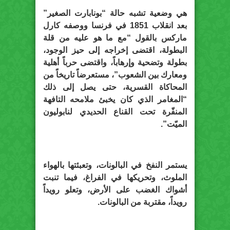
هي وضعية تشبه حالة “بونابارت الصغير”
بعد انقلاب 1851 في فرنسا ووصفه كارل
ماركس بالقول “مع ما هو عليه من قلة
البطولة، اقتضى إخراجه إلى حيز الوجود،
بطولة وتضحية وإرهاباً، واقتضى حرباً أهلية
ومعارك بين الشعوب”، مستعرضاً تاريخاً من
المحاكاة القسرية، حتى يصل إلى ذلك
“المغامر الذي كان يخبئ ملامحه التافهة
المنفّرة تحت القناع الحديدي لنابوليون
الميّت”.
يستمر النفخ في البالونات، وتعبئتها بالهواء
الملوث، وتحريكها في الفراغ، فيما تنبت
أشواك الغضب على الأرض، وتعلو رويداً
رويداً، مقتربة من البالونات.