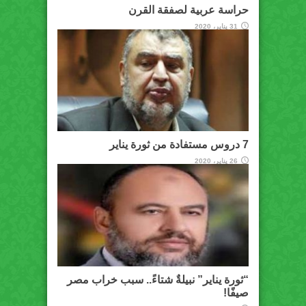
حراسة عربية لصفقة القرن
31 يناير، 2020
7 دروس مستفادة من ثورة يناير
26 يناير، 2020
“ثورة يناير” نبيلةٌ شتاءً.. سبب خراب مصر
صيفًا!