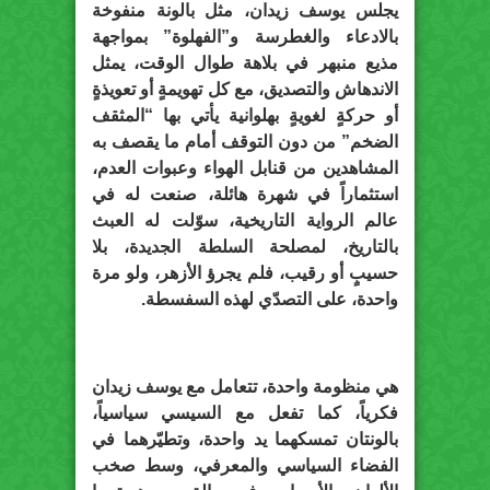
يجلس يوسف زيدان، مثل بالونة منفوخة
بالادعاء والغطرسة و”الفهلوة” بمواجهة
مذيع منبهر في بلاهة طوال الوقت، يمثل
الاندهاش والتصديق، مع كل تهويمةٍ أو تعويذةٍ
أو حركةٍ لغويةٍ بهلوانية يأتي بها “المثقف
الضخم” من دون التوقف أمام ما يقصف به
المشاهدين من قنابل الهواء وعبوات العدم،
استثماراً في شهرة هائلة، صنعت له في
عالم الرواية التاريخية، سوّلت له العبث
بالتاريخ، لمصلحة السلطة الجديدة، بلا
حسيبٍ أو رقيب، فلم يجرؤ الأزهر، ولو مرة
واحدة، على التصدّي لهذه السفسطة.
هي منظومة واحدة، تتعامل مع يوسف زيدان
فكرياً، كما تفعل مع السيسي سياسياً،
بالونتان تمسكهما يد واحدة، وتطيّرهما في
الفضاء السياسي والمعرفي، وسط صخب