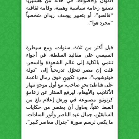
الألوان والأصوات، في حالة من هستيريا
تصنيع زعامة سياسية وهمية، وقامة ثقافية
“فالصو”، أو بتعبير يوسف زيدان شخصياً
“مجرد هوا”.
قبل أكثر من ثلاث سنوات، ومع سيطرة
السيسي على مقاليد السلطة، في أجواء
تنتمي بالكلية إلى عالم الشعوذة والسحر،
قلت إن مصر تتحوّل تدريجياً إلى “دولة
فوتوشوب”، مجرد تكوينٍ فوق رمال ناعمة
على شاطئ بحرٍ صاخب، مع أول موجةٍ تنهار
الأكاذيب والأوهام، ليرفع الستار عن زعامةٍ
كرتونيةٍ مصنوعة في ورش إعلام بلغ من
العبط عتياً، يحاول أن يعتصر من حكايات
السابقيْن، جمال عبد الناصر وأنور السادات،
ما يكفي لرسم صورة “جنرال معاصر كبير”.