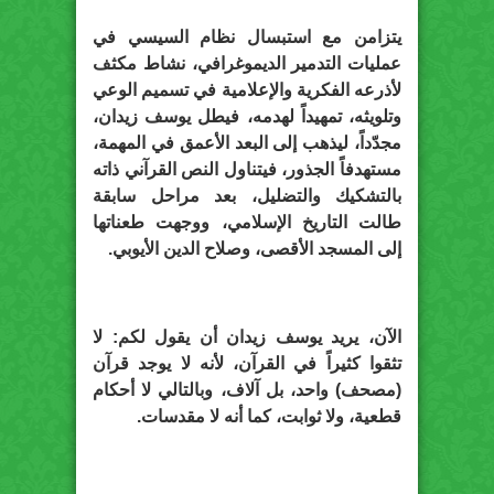
يتزامن مع استبسال نظام السيسي في
عمليات التدمير الديموغرافي، نشاط مكثف
لأذرعه الفكرية والإعلامية في تسميم الوعي
وتلويثه، تمهيداً لهدمه، فيطل يوسف زيدان،
مجدّداً، ليذهب إلى البعد الأعمق في المهمة،
مستهدفاً الجذور، فيتناول النص القرآني ذاته
بالتشكيك والتضليل، بعد مراحل سابقة
طالت التاريخ الإسلامي، ووجهت طعناتها
إلى المسجد الأقصى، وصلاح الدين الأيوبي.
الآن، يريد يوسف زيدان أن يقول لكم: لا
تثقوا كثيراً في القرآن، لأنه لا يوجد قرآن
(مصحف) واحد، بل آلاف، وبالتالي لا أحكام
قطعية، ولا ثوابت، كما أنه لا مقدسات.