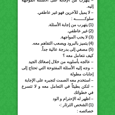
– يتهرب من الإجابة على الأسئلة الموجهة
إليه.
– لا يميل للآخرين فهو غير عاطفي.
سلوكـــــــه :
(1) يتهرب من إجابة الأسئلة.
(2) غير عاطفي.
(3) لا يحب المواجهة.
(4) يتميز بالبرود ويصعب التفاهم معه.
(5) مصغي إلى بدرجة عالية جداً.
كيف نتعامل معه ؟
– عالجه بأسلوبه من خلال إصغائك الجيد
– وجه إليه الأسئلة المفتوحة التي تحتاج إلى
إجابات مطولة
– استخدم معه الصمت لتجبره على الإجابة
– لتكن بطيئاً في التعامل معه و لا تتسرع
في خطواتك
– اظهر له الإحترام و الود
(1) الشخص الثرثار :-
خصائصه :