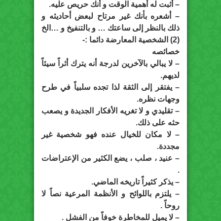
– أثبت له أهمية الوقت و أنك حريص عليه.
– أشعره بأنك غير مرتاح لبعض أحاديثه و
ذلك بالنظر إلى ساعتك … و بالتنفيخ و …الخ
(2) الشخصية المعارضة دائما :-
خصائصه
– لا يبالي بالآخرين لدرجة أنه يترك أثراً سيئاً
لديهم.
– يفتقر إلى الثقة لذا تجده سلبياً في طرح
وجهات نظره.
– تقليدي و لا تغريه الأفكار الجديدة و يصعب
حثه على ذلك.
– لا مكان للخيال عنده فهو شخصية غير
مجددة.
– عنيد ، صلب ، يضع الكثير من الإعتراضات
.
– يذكر كثيراً تاريخه الماضي.
– يلتزم باللوائح و الأنظمة المرعية نصاً لا
روحاً .
– لا يميل للمخاطرة خوفاً من الفشل .