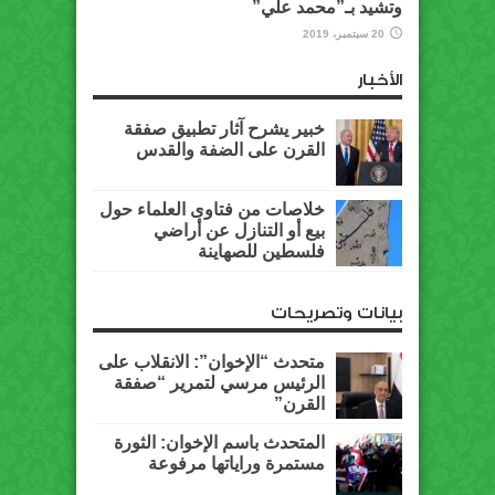
وتشيد بـ”محمد علي”
20 سبتمبر، 2019
الأخبار
خبير يشرح آثار تطبيق صفقة
القرن على الضفة والقدس
خلاصات من فتاوى العلماء حول
بيع أو التنازل عن أراضي
فلسطين للصهاينة
بيانات وتصريحات
متحدث “الإخوان”: الانقلاب على
الرئيس مرسي لتمرير “صفقة
القرن”
المتحدث باسم الإخوان: الثورة
مستمرة وراياتها مرفوعة