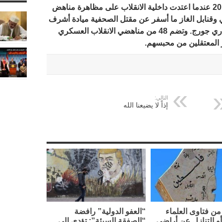
و تعود القضية الهزلية لتاريخ 28 مارس 2014 عندما اعتدت داخلية الانقلاب على مظاهرة مناهض
وقنابل الغاز ما أسفر عن مقتل الصحفية ميادة أشرف
والطفل شريف عبد الرؤوف والمواطنة ماري جورج. وتضم 48 من مناهضي الانقلاب العسكري
 المعتقلين من محبسهم.
التالي:
إذاً لا يضيعنا الله
ن فتاوى العلماء
“العفو الدولية” رافضة
أو التنازل عن أراضي
“الصفقة السيئة”: تؤدي إلى