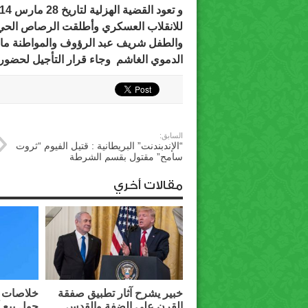
للانقلاب العسكري وأطلقت الرصاص الحي 
الدموي الغاشم وجاء قرار التأجيل لحضور
السابق:
“الإندبندنت” البريطانية : قتيل الفيوم “ثروت
سامح” مقتول بقسم الشرطة
مقالات أخري
خبير يشرح آثار تطبيق صفقة
خلاصات م
القرن على الضفة والقدس
حول بيع 