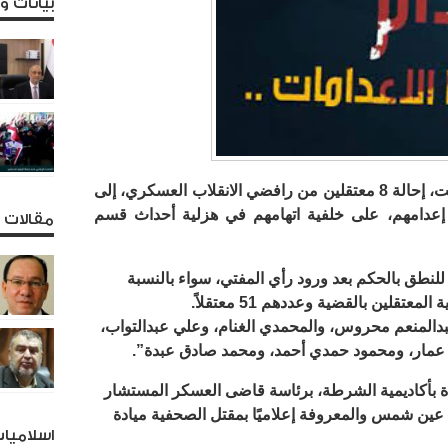
بيانات 
قررت محكمة جنايات القاهرة، اليوم السبت، إحالة 8 معتقلين من رافضي الانقلاب العسكري، إلى
إعدامهم، على خلفية اتهامهم في هزلية أحداث قسم
مقالات و
10 أكتوبر المقبل، للنطق بالحكم بعد ورود رأي المفتي، سواء بالنسبة
عتقلين بالقضية وعددهم 51 معتقلاً.
بدالمنعم محروس، والمحمدي الغنام، وعلي عبدالتواب،
مار، ومحمود حمدي أحمد، ومحمد صادق عبدة”.
ة بأكاديمية الشرطة، برئاسة قاضى العسكر المستشار
ن شمس والمعروفة إعلاميًا بمقتل الصحفية ميادة
اسلاميا