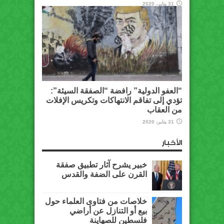
31 يناير، 2020
“العفو الدولية” رافضة “الصفقة السيئة”:
تؤدي إلى تفاقم الانتهاكات وتكريس الإفلات
من العقاب
31 يناير، 2020
الأخبار
خبير يشرح آثار تطبيق صفقة
القرن على الضفة والقدس
خلاصات من فتاوى العلماء حول
بيع أو التنازل عن أراضي
فلسطين للصهاينة