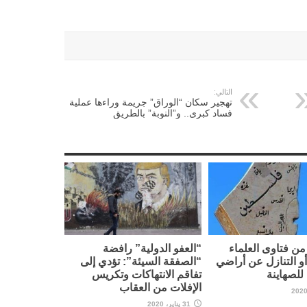
التالي:
تهجير سكان “الوراق” جريمة وراءها عملية
فساد كبرى.. و”النوبة” بالطريق
ن فتاوى العلماء
“العفو الدولية” رافضة
أو التنازل عن أراضي
“الصفقة السيئة”: تؤدي إلى
لصهاينة
تفاقم الانتهاكات وتكريس
الإفلات من العقاب
31 يناير، 2020