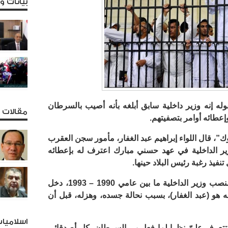
بيانات 
له إنه وزير داخلية سابق أبلغه بأنه أصيب بالسرطان
مقالات و
إعطائه أوامر بتصفيتهم.
، قال اللواء إبراهيم عبد الغفار، مأمور سجن العقرب
ير الداخلية في عهد حسني مبارك اعترف له بإعطائه
فيذ رغبة رئيس البلاد حينها.
وذكر عبد الغفار، أن موسى الذي شغل منصب وزير الداخلية ما بين عامي 1990 – 1993، دخل
هو (عبد الغفار)، بسبب نحالة جسده، وهزله، قبل أن
اسلاميا
م تتعرف عليّ نظرا لما فعل بي السرطان، كل أصدقائي