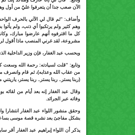
الآن صعب جدا أن يتعرفوا عليّ من أول وهل
وأضاف: “ثم قال لي الآتي بالحرف الواحد
وهم كثير ولم يرتكبوا أي ذنب، ولم يأتوا
كل ما اقترفوه أنهم عارضوا مبارك، وكا
مشروعة، لقد غرني المنصب ماذا أقول لربي 
وبحسب عبد الغفار، فإن وزير الداخلية الذي توفي في العام 2003، أخبر
وتابع: “قلت لسيادته: رحمة الله وسعت ك
من عقاب الله وعذابه)، ثم قام وانصرف م
(ربنا يستر.. ربنا يستر.. ربنا يستر، ياريتن
وقال عبد الغفار إنه بعد أيام من لقائه ب
وفاته عبر الجرائد.
وحقق منشور اللواء عبد الغفار انتشارا 
بشكل مفاجئ بعد نشره قصة موسى بساع
يذكر أن اللواء إبراهيم عبد الغفار أقر 