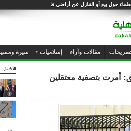
لماء حول بيع أو التنازل عن أراضي فلسطين للصهاينة
تصريحات
مقالات وآراء
إسلاميات
سيرة ومسير
الأخبار
: أمرت بتصفية معتقلين