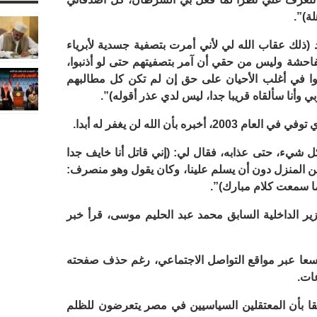
ة)”.
 (ذلك عقاب الله لي لأني أمرت بتصفية جسدية لأبرياء
 بفاحشة وليس من حقي أن آمر بتصفيتهم حتى لو أذنبوا،
نوا في أغلب الأحيان على حق إن لم تكن كل مطالبهم
وأنا سألقاه قريبا جدا، ليس لدي عذر أقوله)”.
ه بأن الله لن يغفر له أبدا.
ل شيء، حتى عذابه، فقال لي: (إني قاتل أنا خايف جدا
ن المنزل دون أن يسلم علينا، وكان يقول وهو منصرف:
ي ما سمعت كلام مبارك)”.
وزير الداخلية السابق محمد عبد الحليم موسى، قرأ خبر
واسعا عبر مواقع التواصل الاجتماعي، رغم حذف صفحته
ات.
سابقا بأن المعتقلين السياسيين في مصر يتعرضون للظلم