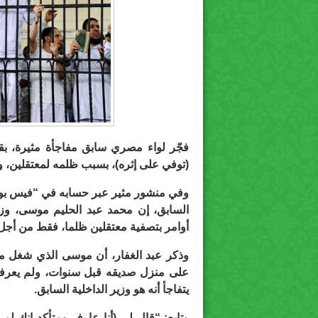
فجّر لواء مصري سابق مفاجأة مثيرة، بقو
(توفي على إثره)، بسبب ظلمه لمعتقلين، و
وفي منشور مثير عبر حسابه في “فيس بوك”
السابق، إن محمد عبد الحليم موسى، وز
أوامر بتصفية معتقلين ظلما، فقط من أجل تن
على منزل صديقه قبل سنوات، ولم يعرفه 
يتفاجأ أنه هو وزير الداخلية السابق.
وتابع: “قال لي (أنا عارف ومتأكد إنك ل