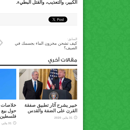
الكبير، والتعذيب، والقتل البطيء.
السابق:
كيف تشحن مخزون الماء بجسمك في
الصيف؟
مقالات أخري
خبير يشرح آثار تطبيق صفقة
خلاصات م
القرن على الضفة والقدس
حول بيع 
فلسطين ل
31 يناير، 2020
31 يناير، 2020