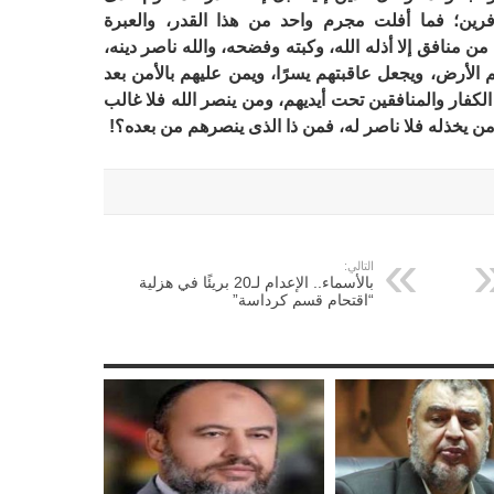
فرين؛ فما أفلت مجرم واحد من هذا القدر، والعبرة
 من منافق إلا أذله الله، وكبته وفضحه، والله ناصر دينه،
 الأرض، ويجعل عاقبتهم يسرًا، ويمن عليهم بالأمن بعد
لكفار والمنافقين تحت أيديهم، ومن ينصر الله فلا غالب
ن يخذله فلا ناصر له، فمن ذا الذى ينصرهم من بعده؟!
التالي:
بالأسماء.. الإعدام لـ20 بريئًا في هزلية
“اقتحام قسم كرداسة”