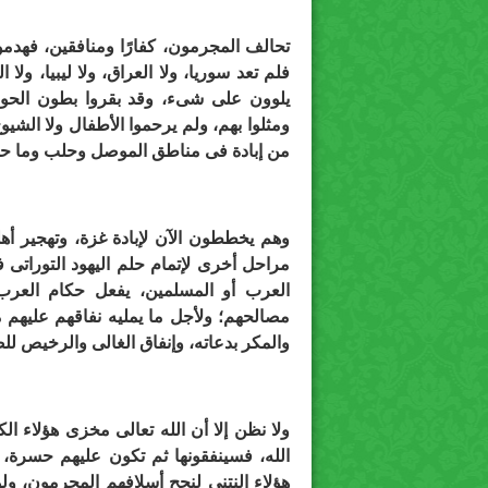
تحالف المجرمون، كفارًا ومنافقين، فهدموا
فلم تعد سوريا، ولا العراق، ولا ليبيا، ول
يلوون على شىء، وقد بقروا بطون الحوام
ومثلوا بهم، ولم يرحموا الأطفال ولا الشيو
من إبادة فى مناطق الموصل وحلب وما حولهم
وهم يخططون الآن لإبادة غزة، وتهجير أهله
مراحل أخرى لإتمام حلم اليهود التوراتى
العرب أو المسلمين، يفعل حكام العرب
مصالحهم؛ ولأجل ما يمليه نفاقهم عليهم 
والمكر بدعاته، وإنفاق الغالى والرخيص لل
ولا نظن إلا أن الله تعالى مخزى هؤلاء الك
الله، فسينفقونها ثم تكون عليهم حسرة، 
هؤلاء النتنى لنجح أسلافهم المجرمون، ولو 