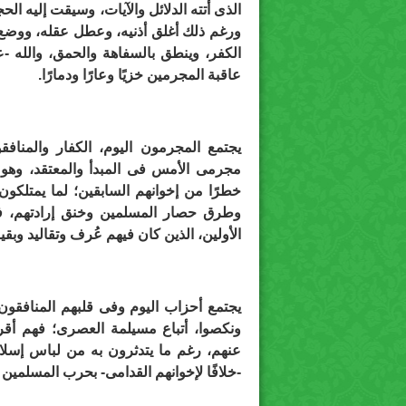
الذى أتته الدلائل والآيات، وسيقت إليه ال
ورغم ذلك أغلق أذنيه، وعطل عقله، ووضع 
الكفر، وينطق بالسفاهة والحمق، والله -ع
عاقبة المجرمين خزيًا وعارًا ودمارًا.
يجتمع المجرمون اليوم، الكفار والمناف
مجرمى الأمس فى المبدأ والمعتقد، وهو إط
خطرًا من إخوانهم السابقين؛ لما يمتلكو
وطرق حصار المسلمين وخنق إرادتهم، ف
الأولين، الذين كان فيهم عُرف وتقاليد وبق
يجتمع أحزاب اليوم وفى قلبهم المنافقو
ونكصوا، أتباع مسيلمة العصرى؛ فهم أقرب
عنهم، رغم ما يتدثرون به من لباس إسل
-خلافًا لإخوانهم القدامى- بحرب المسلمين 