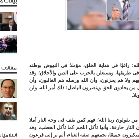
بيانات 
لله؛ راغبًا فى هداية الخلق، مؤملا فى النهوض بوطنه
مقالات و
فى طريقها، ويستعلن بالحرب على الدين والأخلاق؛ وقد
يهم ولا هم يحزنون، وأن الله ورسله هم الغالبون، وأن
ى من يحادون الحق وينصرون الباطل؛ ذلك أمر الله، ولن
لا.
من يقولون ربنا الله؛ فهم كمن يقف فى وجه النار أملا
 النار حارقة، وأنها تأكل اللحم كما تأكل الحطب، وقد
تكبرون جميعًا، تجمعهم صفة الغباء، ألم تر إلى فرعون
اسلاميا