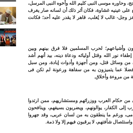
حجج، وحاوره موسى النبى كليم الله وأخوه النبى المرسل،
على عينيه غشاوة، فكان أثر ذلك أن لسانه صار يغرف
ز وجل- غالب لا يُغلب، قاهر لا يقدر عليه أحد؛ فكانت
قون وأشياعهم؛ لحرب المسلمين فلا فرق بينهم وبين
فاء نور الله وقتل أوليائه ودعاة دينه، بيد أنهم أشد
ن من وسائل قتل، ومن أجهزة وأدوات إبادة، ومن سبل
ضلا عما يتميزون به من سفاهة ورعونة لم تكن فى
ية من مروءة وأخلاق.
ن من حكام العرب ووزرائهم ومستشاريهم، ممن ارتدوا
 إلى الكفار، يوالونهم، ويضربون بسيفهم، وينافحون
امى، ورغم ما ينطقون به من لسان عربى، وقد جهروا
واستئصال شأفتهم، لا يرقبون فيهم إلا ولا ذمة.