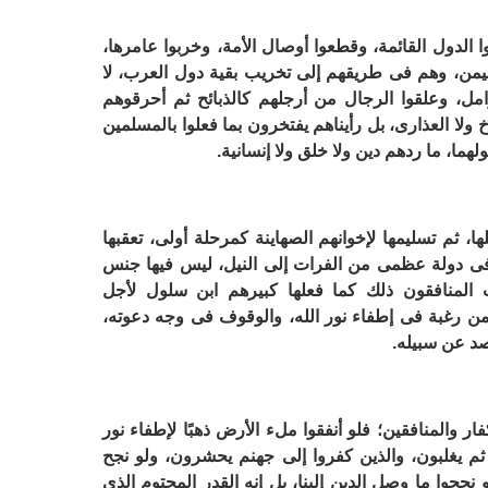
 الدول القائمة، وقطعوا أوصال الأمة، وخربوا عامرها،
ا اليمن، وهم فى طريقهم إلى تخريب بقية دول العرب، لا
ل، وعلقوا الرجال من أرجلهم كالذبائح ثم أحرقوهم
خ ولا العذارى، بل رأيناهم يفتخرون بما فعلوا بالمسلمين
ا، ما ردهم دين ولا خلق ولا إنسانية.
ا، ثم تسليمها لإخوانهم الصهاينة كمرحلة أولى، تعقبها
 فى دولة عظمى من الفرات إلى النيل، ليس فيها جنس
 المنافقون ذلك كما فعلها كبيرهم ابن سلول لأجل
من رغبة فى إطفاء نور الله، والوقوف فى وجه دعوته،
صد عن سبيله.
فار والمنافقين؛ فلو أنفقوا ملء الأرض ذهبًا لإطفاء نور
ثم يغلبون، والذين كفروا إلى جهنم يحشرون، ولو نجح
نجحوا ما وصل الدين إلينا، بل إنه القدر المحتوم الذى