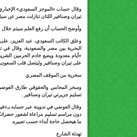
وقال حساب «الموجز السعودي» الإخباري ع
تيران وصنافير اللتان تنازلت مصر عن سيادته
وأوضح الحساب أن رفع العلم سيتم خلال
وعلق الكاتب السعودي، عبد العزيز، على 
البحرية بين مصر والسعودية، وقال في تغ
«أيام معدودة ويضع خادم الحرمين الشر
على تيران وصنافير وليتصل قلب السعودية
سخرية من الموقف المصري
وسخر المحامي والحقوقي طارق العوضي م
تسليم جزيرتي تيران وصنافير .
وقال العوضي في تدوينة عبر حسابه بـ«في
دون مراسم تسليم مراعاة لشعور حضراتكم
ما هيحصل حاجة أبدا» حسب تعبيره.
تهدئة الشارع