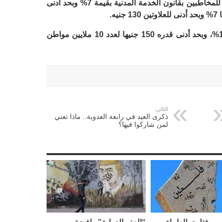
جاء ت قرارات مثل إقرار العلاوة الدورية للمخاطبين بقانون الخدمة المدنية بقيمة 7% وبحد أدنى
وكذلك زيادة المعاشات التأمينية بنسبة 15%‏، وبحد أدنى قدره 150 جنيها لعدد 10 ملايين مواطن
التالي:
ذكرى العيد في رابعة العدوية.. ماذا تعني
لمن شاركوا فيها؟