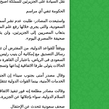
نقل السيادة على الجزيرتين للمملكة أصبح 
الحكومة تنفي أي مراسم
واستبعدت المصادر- طلبت عدم نشر أسمائ
السعودية، والتى يجرى خلالها رفع علم المم
بذهاب المصريين إلى الجزيرتين، ولن 
صحيفة «المصري اليوم».
ووفقاً للقواعد الدولية، من المفترض أن ت
رسائل التصديق مع إمكانية أن ينيب رئيس ا
السعودى فى الرياض، باعتبار أن القاهرة شه
الحالات يتولى طرفا الاتفاقية إيداعها وتس
وقال مصدر أمنى بجنوب سيناء إن الجزي
الخدمات الأمنية، بينما القوات الدولية تن
وقالت مصادر مطلعة إنه فور تنفيذ الاتفا
السلام الدولية، سواء بإجلائها عن الجزيرة،
صحف سعودية تتحدث عن الإحتفال