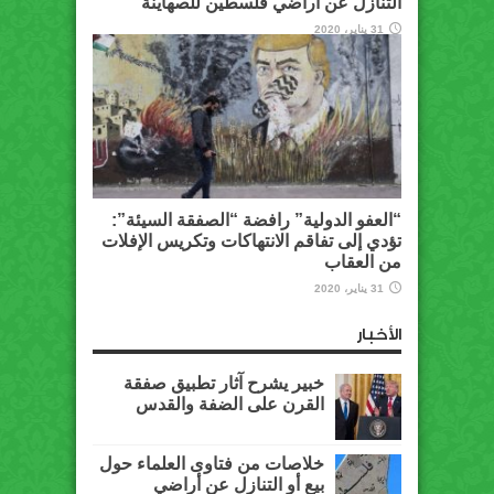
التنازل عن أراضي فلسطين للصهاينة
31 يناير، 2020
“العفو الدولية” رافضة “الصفقة السيئة”:
تؤدي إلى تفاقم الانتهاكات وتكريس الإفلات
من العقاب
31 يناير، 2020
الأخبار
خبير يشرح آثار تطبيق صفقة
القرن على الضفة والقدس
خلاصات من فتاوى العلماء حول
بيع أو التنازل عن أراضي