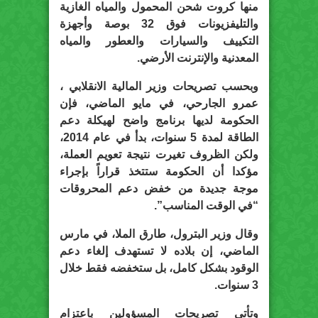
منها كروت شحن المحمول والمياه الغازية
والتليفزيونات فوق 32 بوصة وأجهزة
التكييف والسيارات والعطور والمياه
المعدنية والإنترنت الأرضي.
وبحسب تصريحات وزير المالية الانقلابي ،
عمرو الجارحي، في مايو الماضي، فإن
الحكومة لديها برنامج واضح لهيكلة دعم
الطاقة لمدة 5 سنوات، بدأ في عام 2014،
ولكن الظروف تغيرت نتيجة تعويم العملة،
مؤكدا أن الحكومة ستتخذ قراراً بإجراء
موجة جديدة من خفض دعم المحروقات
“في الوقت المناسب”.
وقال وزير البترول، طارق الملا، في مارس
الماضي، إن بلاده لا تستهدف إلغاء دعم
الوقود بشكل كامل، بل ستخفضه فقط خلال
3 سنوات.
وتأتي تصريحات المسؤولين باعتزام