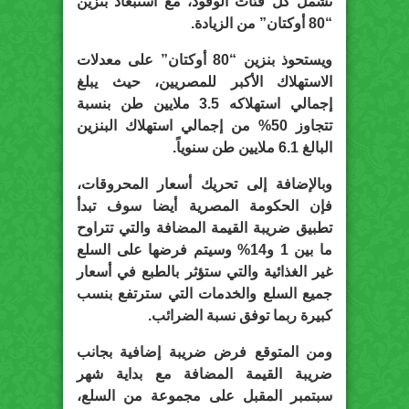
تشمل كل فئات الوقود، مع استبعاد بنزين
“80 أوكتان” من الزيادة.
ويستحوذ بنزين “80 أوكتان” على معدلات
الاستهلاك الأكبر للمصريين، حيث يبلغ
إجمالي استهلاكه 3.5 ملايين طن بنسبة
تتجاوز 50% من إجمالي استهلاك البنزين
البالغ 6.1 ملايين طن سنوياً.
وبالإضافة إلى تحريك أسعار المحروقات،
فإن الحكومة المصرية أيضا سوف تبدأ
تطبيق ضريبة القيمة المضافة والتي تتراوح
ما بين 1 و14% وسيتم فرضها على السلع
غير الغذائية والتي ستؤثر بالطبع في أسعار
جميع السلع والخدمات التي سترتفع بنسب
كبيرة ربما توفق نسبة الضرائب.
ومن المتوقع فرض ضريبة إضافية بجانب
ضريبة القيمة المضافة مع بداية شهر
سبتمبر المقبل على مجموعة من السلع،