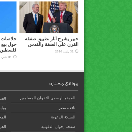
خبير يشرح آثار تطبيق صفقة
خلاصات م
القرن على الضفة والقدس
حول بيع 
فلسطين ل
31 يناير، 2020
31 يناير، 2020
مواقع مختارة
الموقع الرسمي للاخوان المسلمين
الصف
نافذة مصر
بوابة
الشبكة الدعوية
المك
صفحة إخوان الدقهلية
الحري