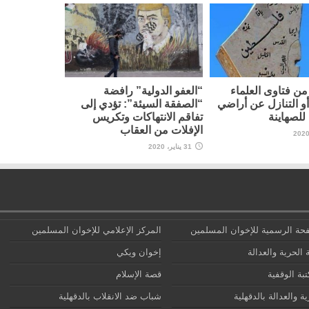
ن فتاوى العلماء
“العفو الدولية” رافضة
أو التنازل عن أراضي
“الصفقة السيئة”: تؤدي إلى
لصهاينة
تفاقم الانتهاكات وتكريس
الإفلات من العقاب
31 يناير، 2020
حة الرسمية للإخوان المسلمين
المركز الإعلامي للإخوان المسلمين
 الحرية والعدالة
إخوان ويكي
تبة الوقفية
قصة الإسلام
ة والعدالة بالدقهلية
شباب ضد الانقلاب بالدقهلية