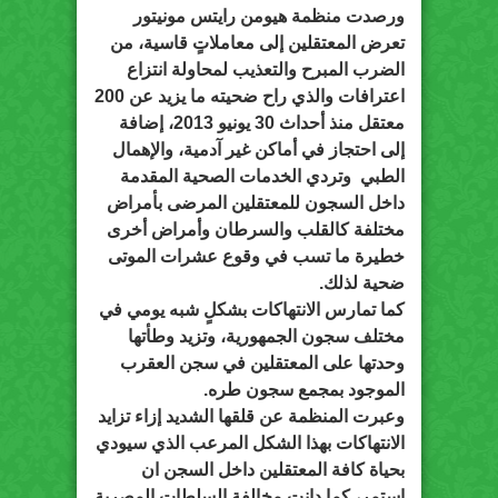
ورصدت منظمة هيومن رايتس مونيتور
تعرض المعتقلين إلى معاملاتٍ قاسية، من
الضرب المبرح والتعذيب لمحاولة انتزاع
اعترافات والذي راح ضحيته ما يزيد عن 200
معتقل منذ أحداث 30 يونيو 2013، إضافة
إلى احتجاز في أماكن غير آدمية، والإهمال
الطبي وتردي الخدمات الصحية المقدمة
داخل السجون للمعتقلين المرضى بأمراض
مختلفة كالقلب والسرطان وأمراض أخرى
خطيرة ما تسب في وقوع عشرات الموتى
ضحية لذلك.
كما تمارس الانتهاكات بشكلٍ شبه يومي في
مختلف سجون الجمهورية، وتزيد وطأتها
وحدتها على المعتقلين في سجن العقرب
الموجود بمجمع سجون طره.
وعبرت المنظمة عن قلقها الشديد إزاء تزايد
الانتهاكات بهذا الشكل المرعب الذي سيودي
بحياة كافة المعتقلين داخل السجن ان
استمر، كما دانت مخالفة السلطات المصرية