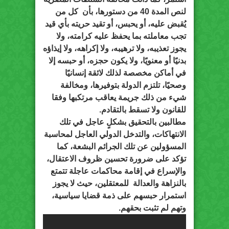
لنص المدة 40 من دستورها، بأن كل من
يُقبض عليه، أو يحبس، أو تقيد حريته بأي قيد
تجب معاملته بما يحفظ عليه كرامته، ولا
يجوز تعذيبه، ولا ترهيبه، ولا إكراهه، ولا إيذاؤه
بدنيًا أو معنويًا، ولا يكون حجزه، أو حبسه إلا
في أماكن مخصصة لذلك لائقة إنسانيًا
وصحيًا، تلتزم الدولة بتوفيرها، ومخالفة
شيء من ذلك جريمة يعاقب مرتكبها وفقا
للقانون ولا تسقط بالتقادم.
مطالبين بالتحقيق بشكلٍ عاجل في تلك
الانتهاكات، والتدخل الدولي العاجل لمحاسبة
المسؤولين عن تلك الجرائم البشعة، كما
تؤكد على ضرورة تحسين ظروف الاعتقال،
والإسراع في إقامة محاكمات عاجلة تتمتع
بالنزاهة والعدالة للمعتقلين، حيث لا يجوز
استمرار حبسهم على ذمة قضايا سياسية،
وتهم لم تثبت بحقهم.