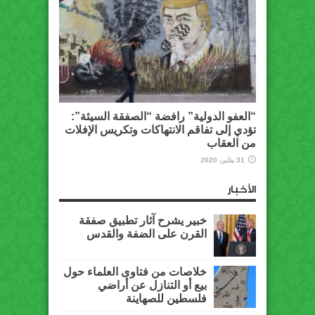
“العفو الدولية” رافضة “الصفقة السيئة”:
تؤدي إلى تفاقم الانتهاكات وتكريس الإفلات
من العقاب
31 يناير، 2020
الأخبار
خبير يشرح آثار تطبيق صفقة
القرن على الضفة والقدس
خلاصات من فتاوى العلماء حول
بيع أو التنازل عن أراضي
فلسطين للصهاينة