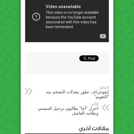
السابق:
إنفوجراف: تطور معدلات التضخم منذ
“التعويم”
التالي:
أحرار “أجا” يطالبون برحيل السيسي
ونظامه الفاشل
مقالات أخري