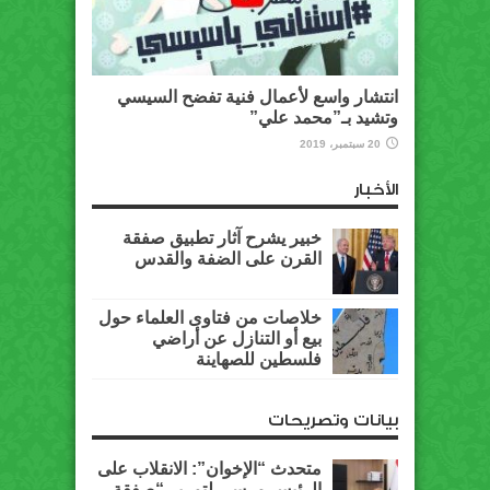
انتشار واسع لأعمال فنية تفضح السيسي
وتشيد بـ”محمد علي”
20 سبتمبر، 2019
الأخبار
خبير يشرح آثار تطبيق صفقة
القرن على الضفة والقدس
خلاصات من فتاوى العلماء حول
بيع أو التنازل عن أراضي
فلسطين للصهاينة
بيانات وتصريحات
متحدث “الإخوان”: الانقلاب على
الرئيس مرسي لتمرير “صفقة