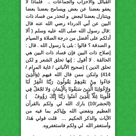
القبائل والأحزاب والجماعات .. فلماذا لا
يعفو بعضنا عن بعض ويسامح بعضنا بعضا
ويتنازل بعضنا لبعض و لنحذر من فساد ذات
البين عن أبي الدرداء رضي الله عنه قال
:قال رسول الله صلى الله عليه وسلم ( ألا
أدلكم على أفضل من درجة الصلاة و الصيام
و الصدقة ؟ قالوا : بلى يا رسول الله . قال :
إصلاح ذات البين فإن فساد ذات البين هي
الحالقة . لا أقول : إنها تحلق الشعر و لكن
تحلق الدين ) (صحيح الألباني / غاية المرام /
414) ولنكن ممن قال الله فيهم (وَالَّذِينَ
جَاءُوا مِنْ بَعْدِهِمْ يَقُولُونَ رَبَّنَا اغْفِرْ لَنَا
وَلِإِخْوَانِنَا الَّذِينَ سَبَقُونَا بِالْأِيمَانِ وَلا تَجْعَلْ فِي
قُلُوبِنَا غِلّاً لِلَّذِينَ آمَنُوا رَبَّنَا إِنَّكَ رَؤُوفٌ )
(الحشر/10) بارك الله لي ولكم بالقرآن
العظيم ونفعني الله وإياكم بما فيه من
الآيات والذكر الحكيم … قلت قولي هَذا،
وأستغفر الله لي ولكم فاستغفروه.