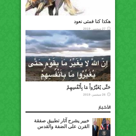
هكذا كنا فمتى نعود
27 سبتمبر، 2019
حَتَّى يُغَيِّرُواْ مَا بِأَنْفُسِهِمْ
26 سبتمبر، 2019
الأخبار
خبير يشرح آثار تطبيق صفقة
القرن على الضفة والقدس