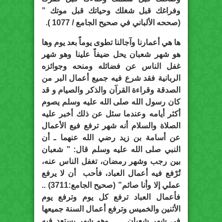
وفراغك قبل شغلك وحياتك قبل موتك ”
(صححه الألباني في صحيح الجامع / 1077 ).
ها هي أعمارنا وآجالنا تطوى يوماً بعد يوم وها
هو شهر شعبان يحل ضيفاً علينا وهو شهر
غفل الناس عن فضائله ومنحه وجوائزه
الربانية فقد شرع فيه جميع أعمال البر من
الصدقة وقراءة القرآن والذكر والصيام و قد
كان رسول الله صلى الله عليه وسلم يصوم
أكثر أيامه وعندما سئل عن ذلك أخبر عليه
الصلاة والسلام أنه شهر ترفع فيع الأعمال
عن أسامة بن زيد رضي الله عنهما ـ أن
النبي صلى الله عليه وسلم قال: ” شعبان
بين رجب وشهر رمضان، تغفل الناس عنه،
تُرْفع فيه أعمال العباد، فأحب أن لا يرفع
عملي إلا وأنا صائم” (صحيح الجامع:3711) ..
فأعمال العباد ترفع كل يوم وترفع يوم
الأثنين والخميس وترفع أعمال السنة جميعها
في شهر شعبان … وهو شهر يستعد فيه