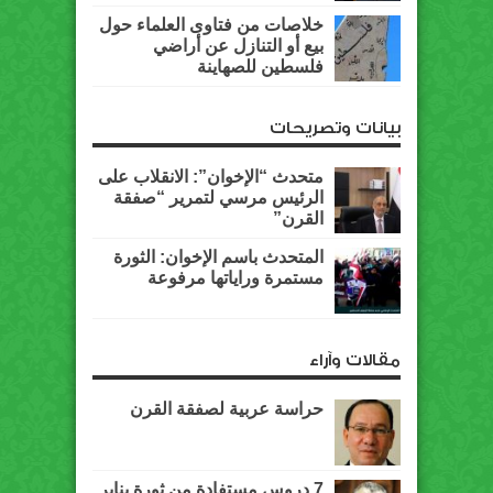
خلاصات من فتاوى العلماء حول
بيع أو التنازل عن أراضي
فلسطين للصهاينة
بيانات وتصريحات
متحدث “الإخوان”: الانقلاب على
الرئيس مرسي لتمرير “صفقة
القرن”
المتحدث باسم الإخوان: الثورة
مستمرة وراياتها مرفوعة
مقالات وآراء
حراسة عربية لصفقة القرن
7 دروس مستفادة من ثورة يناير