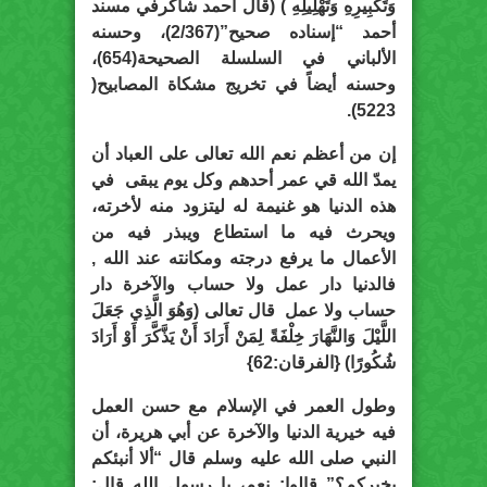
وَتَكْبِيرِهِ وَتَهْلِيلِهِ ) (قال أحمد شاكرفي مسند
أحمد “إسناده صحيح”(2/367)، وحسنه
الألباني في السلسلة الصحيحة(654)،
وحسنه أيضاً في تخريج مشكاة المصابيح(
5223).
إن من أعظم نعم الله تعالى على العباد أن
يمدّ الله قي عمر أحدهم وكل يوم يبقى في
هذه الدنيا هو غنيمة له ليتزود منه لأخرته،
ويحرث فيه ما استطاع ويبذر فيه من
الأعمال ما يرفع درجته ومكانته عند الله ,
فالدنيا دار عمل ولا حساب والآخرة دار
حساب ولا عمل قال تعالى (وَهُوَ الَّذِي جَعَلَ
اللَّيْلَ وَالنَّهَارَ خِلْفَةً لِمَنْ أَرَادَ أَنْ يَذَّكَّرَ أَوْ أَرَادَ
شُكُورًا) {الفرقان:62}
وطول العمر في الإسلام مع حسن العمل
فيه خيرية الدنيا والآخرة عن أبي هريرة، أن
النبي صلى الله عليه وسلم قال “ألا أنبئكم
بخيركم؟” قالوا: نعم، يا رسول الله قال: