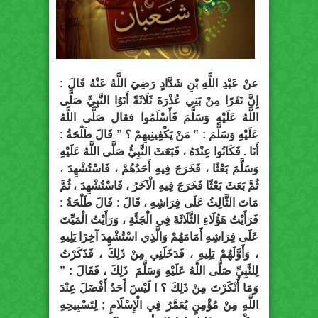
عنْ عَبْدِ اللَّهِ بْنِ شَدَّادٍ رَضِيَ اللَّهُ عَنْهُ قَالَ :
إِنَّ نَفَرًا مِنْ بَنِي عُذْرَةَ ثَلَاثَةً أَتَوُا النَّبِيَّ صَلَّى
اللَّهُ عَلَيْهِ وَسَلَّمَ فَأَسْلَمُوا فقال صَلَّى اللَّهُ
عَلَيْهِ وَسَلَّمَ : ” مَنْ يَكْفِينِيهِمْ ؟ ” قَالَ طَلْحَةُ :
أَنَا . فَكَانُوا عِنْدَهُ ، فَبَعَثَ النَّبِيُّ صَلَّى اللَّهُ عَلَيْهِ
وَسَلَّمَ بَعْثًا ، فَخَرَجَ فِيهِ أَحَدُهُمْ ، فَاسْتُشْهِدَ ،
ثُمَّ بَعَثَ بَعْثًا فَخَرَجَ فِيهِ الْآخَرُ ، فَاسْتُشْهِدَ ، ثُمَّ
مَاتَ الثَّالِثُ عَلَى فِرَاشِهِ ، قَالَ : قَالَ طَلْحَةُ :
فَرَأَيْتُ هَؤُلَاءِ الثَّلَاثَةَ فِي الْجَنَّةِ ، وَرَأَيْتُ الْمَيِّتَ
عَلَى فِرَاشِهِ أَمَامَهُمْ وَالَّذِي اسْتُشْهِدَ آخِرًا يَلِيهِ
، وَأَوَّلَهُمْ يَلِيهِ ، فَدَخَلَنِي مِنْ ذَلِكَ ، فَذَكَرْتُ
لِلنَّبِيِّ صَلَّى اللَّهُ عَلَيْهِ وَسَلَّمَ ذَلِكَ ، فَقَالَ : ”
وَمَا أَنْكَرْتَ مِنْ ذَلِكَ ؟ ! لَيْسَ أَحَدٌ أَفْضَلَ عِنْدَ
اللَّهِ مِنْ مُؤْمِنٍ يُعَمَّرُ فِي الْإِسْلَامِ ; لِتَسْبِيحِهِ