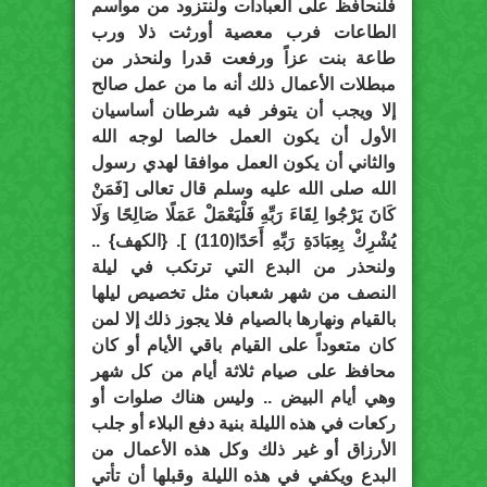
فلنحافظ على العبادات ولنتزود من مواسم
الطاعات فرب معصية أورثت ذلا ورب
طاعة بنت عزاً ورفعت قدرا ولنحذر من
مبطلات الأعمال ذلك أنه ما من عمل صالح
إلا ويجب أن يتوفر فيه شرطان أساسيان
الأول أن يكون العمل خالصا لوجه الله
والثاني أن يكون العمل موافقا لهدي رسول
الله صلى الله عليه وسلم قال تعالى [فَمَنْ
كَانَ يَرْجُوا لِقَاءَ رَبِّهِ فَلْيَعْمَلْ عَمَلًا صَالِحًا وَلَا
يُشْرِكْ بِعِبَادَةِ رَبِّهِ أَحَدًا(110) ]. {الكهف} ..
ولنحذر من البدع التي ترتكب في ليلة
النصف من شهر شعبان مثل تخصيص ليلها
بالقيام ونهارها بالصيام فلا يجوز ذلك إلا لمن
كان متعوداً على القيام باقي الأيام أو كان
محافظ على صيام ثلاثة أيام من كل شهر
وهي أيام البيض .. وليس هناك صلوات أو
ركعات في هذه الليلة بنية دفع البلاء أو جلب
الأرزاق أو غير ذلك وكل هذه الأعمال من
البدع ويكفي في هذه الليلة وقبلها أن تأتي