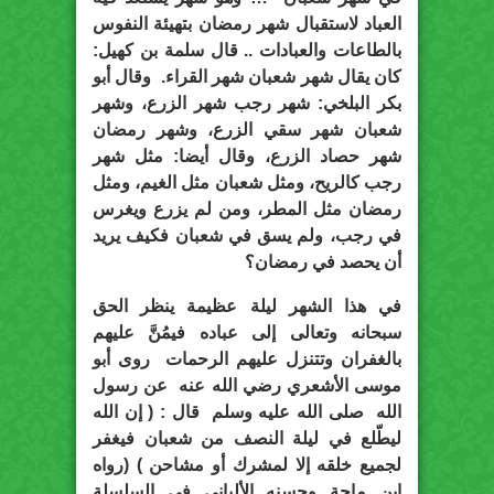
العباد لاستقبال شهر رمضان بتهيئة النفوس
بالطاعات والعبادات .. قال سلمة بن كهيل:
كان يقال شهر شعبان شهر القراء. وقال أبو
بكر البلخي: شهر رجب شهر الزرع، وشهر
شعبان شهر سقي الزرع، وشهر رمضان
شهر حصاد الزرع، وقال أيضا: مثل شهر
رجب كالريح، ومثل شعبان مثل الغيم، ومثل
رمضان مثل المطر، ومن لم يزرع ويغرس
في رجب، ولم يسق في شعبان فكيف يريد
أن يحصد في رمضان؟
في هذا الشهر ليلة عظيمة ينظر الحق
سبحانه وتعالى إلى عباده فيمُنَّ عليهم
بالغفران وتتنزل عليهم الرحمات روى أبو
موسى الأشعري رضي الله عنه عن رسول
الله صلى الله عليه وسلم قال : ( إن الله
ليطّلع في ليلة النصف من شعبان فيغفر
لجميع خلقه إلا لمشرك أو مشاحن ) (رواه
ابن ماجة وحسنه الألباني في السلسلة