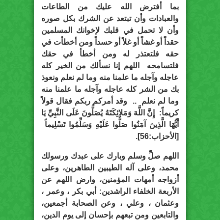
بما أفترض الله عليك من الطاعات
والعبادات وأن تبتعد عن الشرك بكل صوره
وأن لا تحمل في قلبك لإخوانك المسلمين
حقداً أو غشاً أو غلاً أو حسداً ومن أخطأت في
حقه فلتعتذر له ومن أخطأ في حقك
فلتسامحه اللهم إنا نسألك من الخير كله
عاجله وآجله ما علمنا منه وما لم نعلم ونعوذ
بك من الشر كله عاجله وآجله ما علمنا منه
وما لم نعلم .. وقد أمركم ربكم فقال قولاً
كريماً: إِنَّ اللَّهَ وَمَلائِكَتَهُ يُصَلُّونَ عَلَى النَّبِيِّ يَا
أَيُّهَا الَّذِينَ آمَنُوا صَلُّوا عَلَيْهِ وَسَلِّمُوا تَسْلِيماً
[الأحزاب:56].
اللهم صلِّ وسلم وبارك على عبدك ورسولك
محمد، وعلى آله الطيبين الطاهرين، وعلى
أزواجه أمهات المؤمنين، وارض اللهم عن
الأربعة الخلفاء الراشدين: أبي بكر ، وعمر ،
وعثمان ، وعلي ، وعن الصحابة أجمعين،
والتابعين ومن تبعهم بإحسان إلى يوم الدين،