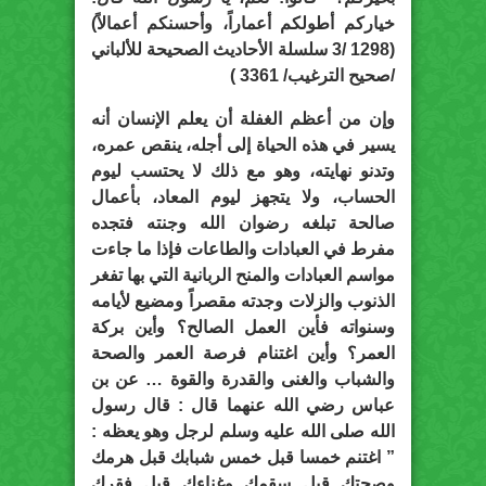
خياركم أطولكم أعماراً، وأحسنكم أعمالاً)
(1298 /3 سلسلة الأحاديث الصحيحة للألباني
/صحيح الترغيب/ 3361 )
وإن من أعظم الغفلة أن يعلم الإنسان أنه
يسير في هذه الحياة إلى أجله، ينقص عمره،
وتدنو نهايته، وهو مع ذلك لا يحتسب ليوم
الحساب، ولا يتجهز ليوم المعاد، بأعمال
صالحة تبلغه رضوان الله وجنته فتجده
مفرط في العبادات والطاعات فإذا ما جاءت
مواسم العبادات والمنح الربانية التي بها تفغر
الذنوب والزلات وجدته مقصراً ومضيع لأيامه
وسنواته فأين العمل الصالح؟ وأين بركة
العمر؟ وأين اغتنام فرصة العمر والصحة
والشباب والغنى والقدرة والقوة … عن بن
عباس رضي الله عنهما قال : قال رسول
الله صلى الله عليه وسلم لرجل وهو يعظه :
” اغتنم خمسا قبل خمس شبابك قبل هرمك
وصحتك قبل سقمك وغناءك قبل فقرك