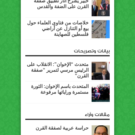
خبير يشرح آثار تطبيق صفقة
القرن على الضفة والقدس
خلاصات من فتاوى العلماء حول
بيع أو التنازل عن أراضي
فلسطين للصهاينة
بيانات وتصريحات
متحدث “الإخوان”: الانقلاب على
الرئيس مرسي لتمرير “صفقة
القرن”
المتحدث باسم الإخوان: الثورة
مستمرة وراياتها مرفوعة
مقالات وآراء
حراسة عربية لصفقة القرن