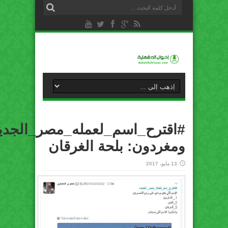
#اقترح_اسم_لعمله_مصر_الجديد
ومغردون: بلحة الغرقان
13 مايو، 2017