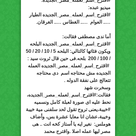
#اقترح_اسم_لعمله_مصر_الجديده.
ميديو عبده:
#اقترح_اسم_لعمله_مصر_الجديده الطيار
….. العوام ….. الغطاس ….. الغرقان.
أما ندى مصطفى فقالت:
#اقترح_اسم_لعمله_مصر_الجديده البلحه
ويكون فئاتها كالتالي: البلحه 5 / 10 / 20 / 50
/ 100 / 200 بلحه.فى حين قال ثروت سيد :
#اقترح_اسم_لعمله_مصر_الجديده العمله
الجديده مش محتاجه اسم دى محتاجه
تتعالج على نفقة الدوله .
وسخرت شهد
فقالت:#اقترح_اسم_لعمله_مصر_الجديده،
نحط عليه اى صورة لعبلة كامل ونسميه
#خيبة،يعنى تروح تقول لحد سلفنى مية خيبة
وخيبة،عشان انا معايا عشرة بس، وأضاف
هوملس: نغير ايه يا أستاز كخه انت .. هى
مصر ليها عمله اصلا .واقترح محمد