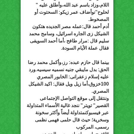
اللام،وزاد باسم عبد الله،وأطلق عليه ”
لحلوح”نوأضاف عمر زيكو: السحتوت أو
المصخوط.
أدم أحمد قال:عمله مصر الجديده هتكون
الشيكل زى الجاره اسرائيل، وسامح محمد
سليم قال :مرار طافح ،أما أحمد السويفى
فقال عملة الأيام السودة.
بينما قال حازم عبده: رز،وأكمل محمد رضا
الحق: بدل مايبقي جنيه نسميه سيسيه.ورد
عليه إسلام زعفرانى: الخابور المصري
100خزوق،أما زيل ويل فقال: اكيد الشيكل
المصري.
وننتقل إلى موقع التواصل الإجتماعى
القصير” تويتر” ننجد غالية الأسماء المتداولة
عبر فيسبوكنمتداولة أيضاً وأكثر سخونة
وسخرية؛ حيث قال حلمى فهمى نظمى
رسمى‏، المركوب