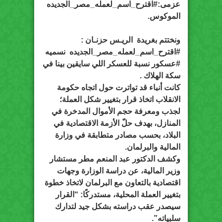
عزمى:#اقترح_اسم_لعمله_مصر_الجديده
الموكوس.
ونختتم بغريدة الريـس حزنـان‏ :
#اقترح_اسم_لعمله_مصر_الجديده نسميه
#عسكور نسبة للعسكر اللي سايقين بينا في
سكة الهلاك .
كانت أنباء قد تواترت حول اتجاه حكومة
الانقلاب اتخاذ قرار بتغيير شكل العملة؛
لجذب ومعرفة حجم الأموال المدخرة في
المنازل، بهدف حلّ الأزمة الاقتصادية في
البلاد، بحسب مصادر متطابقة في وزارة
المالية والبرلمان.
وكشف الدكتور عبد المنعم مطر مستشار
وزير المالية، عن دراسة الوزارة وجهات
اقتصادية بالتعاون مع البرلمان لاتخاذ خطوة
بتغيير العملة المحلية، مستدركًا: “القرار
سيصدر عقب دراسته بشكل جيد لتدارك
سلبياته”.