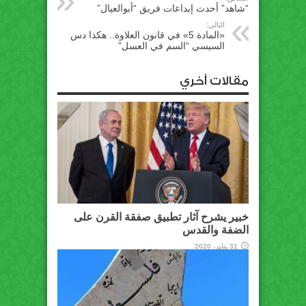
“شاهد” أحدث إبداعات فريق “أبوالعيال”
التالي:
«المادة 5» في قانون العلاوة.. هكذا دس
السيسي “السم في العسل”
مقالات أخري
خبير يشرح آثار تطبيق صفقة القرن على
الضفة والقدس
31 يناير، 2020