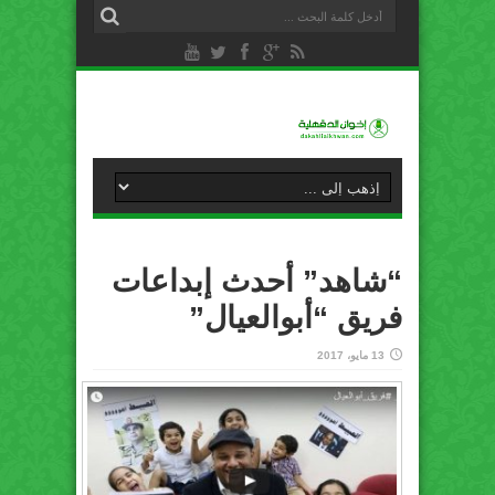
“شاهد” أحدث إبداعات
فريق “أبوالعيال”
13 مايو، 2017