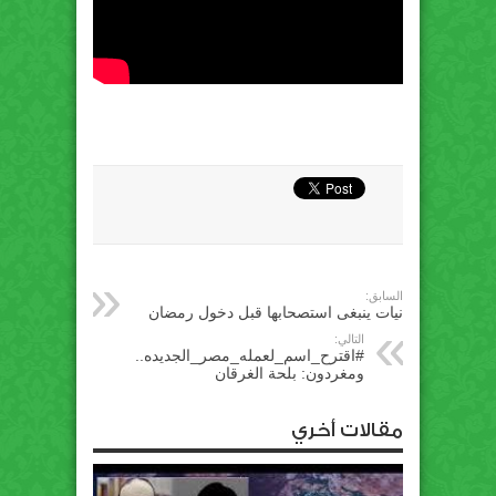
السابق:
نيات ينبغى استصحابها قبل دخول رمضان
التالي:
#اقترح_اسم_لعمله_مصر_الجديده..
ومغردون: بلحة الغرقان
مقالات أخري