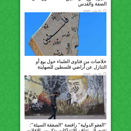
الضفة والقدس
31 يناير، 2020
خلاصات من فتاوى العلماء حول بيع أو
التنازل عن أراضي فلسطين للصهاينة
31 يناير، 2020
“العفو الدولية” رافضة “الصفقة السيئة”:
تؤدي إلى تفاقم الانتهاكات وتكريس الإفلات