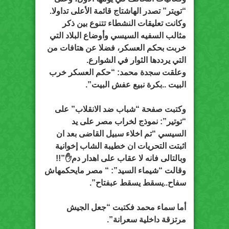
“تويتر” تصدر الهاشتاج قائمة الأعلى تداولا.
وكانت تعليقات النشطاء تتنوع بين ذكر
مثالب السفيه السيسي وأوضاع البلاد التي
خربت بحكم العسكر، فضلا عن هتافات من
التي يرددها الثوار في الشوارع.
وعلقت سجدة محمد: “حكم العسكر خرب
البيت ..بكرة نبيع عفش البيت”.
وكتبت صفحة “شباب ضد الانقلاب” على
“توتير”: نموذج لخراب مصر على يد
السيسي “تم اخلاء سبيل القاضى بعد ان
اثبتت التحريات ان خطيبة الشاب إخوانية
وبالتالى فانه لا عقاب على اهدار دم✋”!!
وقالت “شيماء السيد”: “‏ مصر مايحكمهاش
سفاح..يسقط يسقط عبفتاح”.
أما سماء محمد فكتبت “جعل الجيش
مرتزقة داخلية سعرانة”.