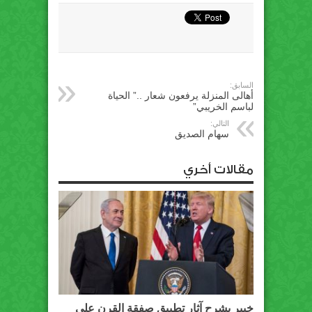
السابق:
أهالى المنزلة يرفعون شعار ..” الحياة
لباسم الخريبي”
التالي:
سهام الصديق
مقالات أخري
خبير يشرح آثار تطبيق صفقة القرن على