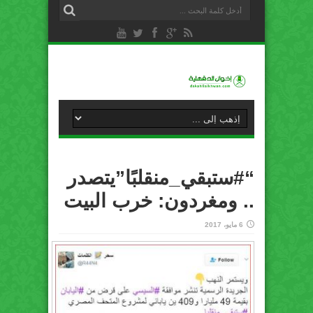
“#ستبقي_منقلبًا”يتصدر
.. ومغردون: خرب البيت
6 مايو، 2017