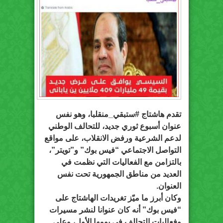
تقدم هاشتاج #ستبقي_منقلبا، وهو نفس
عنوان أسبوع ثوري جديد، للتحالف الوطني
لدعم الشرعية ورفض الانقلاب، على مواقع
التواصل الاجتماعي “فيس بوك” و”تويتر”،
بالتزامن مع الفعاليات التي نظمت في
العديد من مناطق الجمهورية تحت نفس
العنوان.
وكان أبرز ما ميّز تغريدات الهاشتاج على
“فيس بوك” أنه كان عنوانا لنشر مسيرات
وفعاليات التحالف في يومها الأول، وعلى