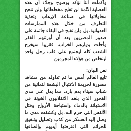
وأكملت أننا نؤكد بوضوح وجلاء أن هذه
العصابة الآثمة لن تفلح مخططاتها ولن تنجح
محاولاتها في صناعة الإرهاب وتغذية
التطرف من خلال هذه الممارسات
العدوانية، بل ولن تفلح في البقاء جاثمة على
صدور المصريين بعد أن أورثتهم الفقر
وأحلت بديارهم الخراب، فقريبا سيخرج
الشعب كله ليجتمع على قلب رجل واحد
ليتخلص من هؤلاء المجرمين.
نص البيان:
تابع العالم أمس ما تم تداوله من مشاهد
مصورة لجريمة الاغتيال البشعة لثمانية من
شباب سيناء بدم بارد، مما يدل على مدى
الفجور الذي بلغه الانقلابيون الخونة في
الاستهانة بالدماء واستباحة الأرواح وقتل
الأنفس التي حرم الله، بل وكشفت مدى ما
وصل إليه العسكر من كذب وتضليل وتلفيق
للجرائم التي اقترفتها أيديهم وإلصاقها