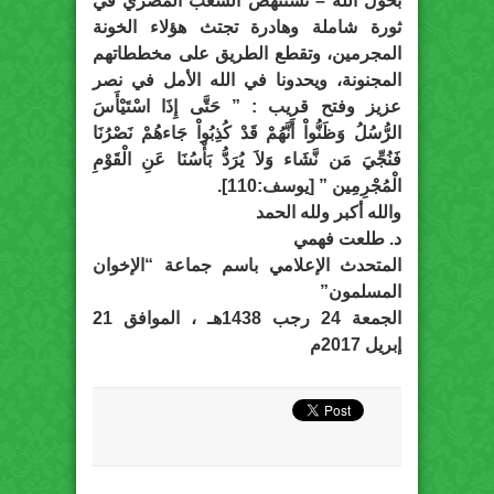
بحول الله – تستنهض الشعب المصري في
ثورة شاملة وهادرة تجتث هؤلاء الخونة
المجرمين، وتقطع الطريق على مخططاتهم
المجنونة، ويحدونا في الله الأمل في نصر
عزيز وفتح قريب : ” حَتَّى إِذَا اسْتَيْأَسَ
الرُّسُلُ وَظَنُّواْ أَنَّهُمْ قَدْ كُذِبُواْ جَاءهُمْ نَصْرُنَا
فَنُجِّيَ مَن نَّشَاء وَلاَ يُرَدُّ بَأْسُنَا عَنِ الْقَوْمِ
الْمُجْرِمِين ” [يوسف:110].
والله أكبر ولله الحمد
د. طلعت فهمي
المتحدث الإعلامي باسم جماعة “الإخوان
المسلمون”
الجمعة 24 رجب 1438هـ ، الموافق 21
إبريل 2017م