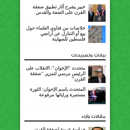
خبير يشرح آثار تطبيق صفقة
القرن على الضفة والقدس
خلاصات من فتاوى العلماء حول
بيع أو التنازل عن أراضي
فلسطين للصهاينة
بيانات وتصريحات
متحدث “الإخوان”: الانقلاب على
الرئيس مرسي لتمرير “صفقة
القرن”
المتحدث باسم الإخوان: الثورة
مستمرة وراياتها مرفوعة
مقالات وآراء
حراسة عربية لصفقة القرن