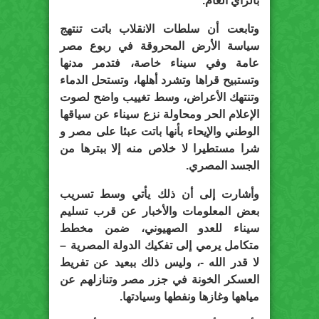
بالرأي العام.
وتابعت أن سلطات الانقلاب باتت تنتهج
سياسة الأرض المحروقة في ربوع مصر
عامة وفي سيناء خاصة، فتدمر مدنها
وتستبيح قراها وتشرد أهلها، وتستحل الدماء
وتنتهك الأعراض، وسط تغييب واضح لصوت
الإعلام الحر ومحاولة نزع سيناء عن سياقها
الوطني والإيحاء بأنها باتت عبئا على مصر و
شرا مستطيرا لا خلاص منه إلا ببترها من
الجسد المصري.
وأشارت إلى أن ذلك يأتي وسط تسريب
بعض المعلومات والأخبار عن قرب تسليم
سيناء للعدو الصهيوني، ضمن مخطط
متكامل يرمي إلى تفكيك الدولة المصرية –
لا قدر الله -، وليس ذلك ببعيد عن تفريط
العسكر الخونة في جزر مصر وتنازلهم عن
مياهها وغازها ونفطها وسيادتها.