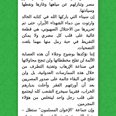
مصر وتنازلهم عن مياهها وغازها ونفطها
وسيادتها.
إن سيناء التي باركها الله في كتابه الخالد
وارتوت من دماء الشهداء الأبرار، حتى تم
تحريرها من الاحتلال الصهيوني، هي قطعة
غالية على قلب كل مصري ولا يمكن
التفريط في حبة رمل منها مهما بلغت
التضحيات.
إننا نؤكدها بوضوح وجلاء أن هذه العصابة
الآثمة لن تفلح مخططاتها ولن تنجح محاولاتها
في صناعة الإرهاب وتغذية التطرف من
خلال هذه الممارسات العدوانية، بل ولن
تفلح في البقاء جاثمة على صدور المصريين
بعد أن أورثتهم الفقر وأحلت بديارهم
الخراب، فقريبا سيخرج الشعب كله ليجتمع
على قلب رجل واحد ليتخلص من هؤلاء
المجرمين.
وإن جماعة “الإخوان المسلمون” ستظل –