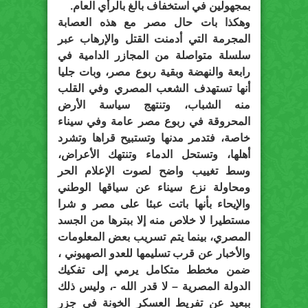
بمجهولين في استخفاف بالغ بالرأي العام.
وهكذا بات حال مصر مع هذه العصابة
المجرمة التي أدمنت القتل والإرهاب عبر
سلسلة متواصلة من المجازر الدامية في
رابعة والنهضة وبقية ربوع مصر، وبات جليا
أنها تستهدف الشعب المصري وفي القلب
منه الشباب، وتنتهج سياسة الأرض
المحروقة في ربوع مصر عامة وفي سيناء
خاصة، فتدمر مدنها وتستبيح قراها وتشرد
أهلها، وتستحل الدماء وتنتهك الأعراض،
وسط تغييب واضح لصوت الإعلام الحر
ومحاولة نزع سيناء عن سياقها الوطني
والإيحاء بأنها باتت عبئا على مصر و شرا
مستطيرا لا خلاص منه إلا ببترها من الجسد
المصري، بينما يتم تسريب بعض المعلومات
والأخبار عن قرب تسليمها للعدو الصهيوني ،
ضمن مخطط متكامل يرمي إلى تفكيك
الدولة المصرية – لا قدر الله -، وليس ذلك
ببعيد عن تفريط العسكر الخونة في جزر