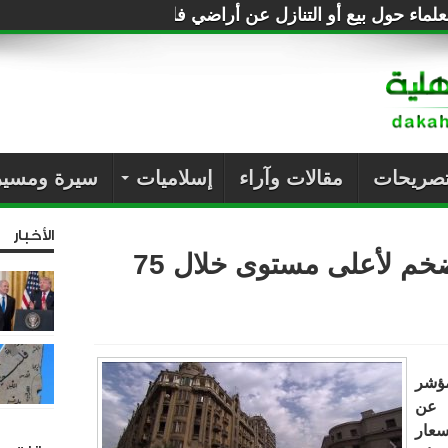
لماء حول بيع أو التنازل عن أراضي فلسطين للصهاينة
تصريحات
مقالات وآراء
إسلاميات
سيرة ومسير
الأخبار
شاهد| ارتفاع معدل التضخم لأعلى مستوى خلال 75
مؤشر
 عن
سعار