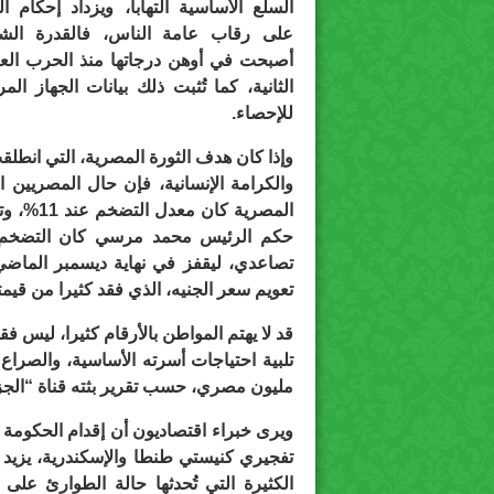
السلع الأساسية التهابا، ويزداد إحكام ال
على رقاب عامة الناس، فالقدرة الشر
أصبحت في أوهن درجاتها منذ الحرب العا
الثانية، كما تُثبت ذلك بيانات الجهاز الم
للإحصاء.
والكرامة الإنسانية، فإن حال المصريين ال
تعويم سعر الجنيه، الذي فقد كثيرا من قيمته
قد لا يهتم المواطن بالأرقام كثيرا، ليس فق
تلبية احتياجات أسرته الأساسية، والصراع ا
مليون مصري، حسب تقرير بثته قناة “الجز
ويرى خبراء اقتصاديون أن إقدام الحكومة 
تفجيري كنيستي طنطا والإسكندرية، يزيد 
الكثيرة التي تُحدثها حالة الطوارئ على