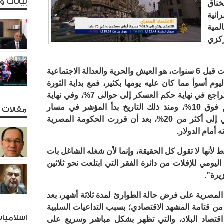
بيانات 
خناق
ائية
لمية
ركزي
وإذا كان هدف الثورة المصرية، التي انطلقت قبل 6 سنوات، هو العيش والحرية والعدالة الاجتماعية
يوم أسوأ مما كان عليه يومها بكثير، فمع بداية الثورة
المصرية كان معدل التضخم عند 11%، وتراجع في نهاية حكم العسكر إلى حوالى 7%، وفي نهاية
حكم الرئيس محمد مرسي كان التضخم فوق 10%، ومنذ ذلك التاريخ بدأ المؤشر في مسار
مقالات و
تصاعدي، ليقفز في نهاية ديسمبر الماضي إلى أكثر من 20%، بعد أن قررت الحكومة المصرية
 أمام الدولار.
ط لأنها لا تقول كل الحقيقة، وإنما لأن شغله الشاغل بات
ليومي للإفلات من دائرة الفقر التي ابتلعت نحو ثلاثين
يرة”.
المصرية على فرض حالة الطوارئ لمدة ثلاثة أشهر، بعد
من قتامة المشهد الاقتصادي؛ بسبب التداعيات السلبية
اسلاميا
 اقتصاد البلاد، والتي تظهر بشكل مباشر وسريع على