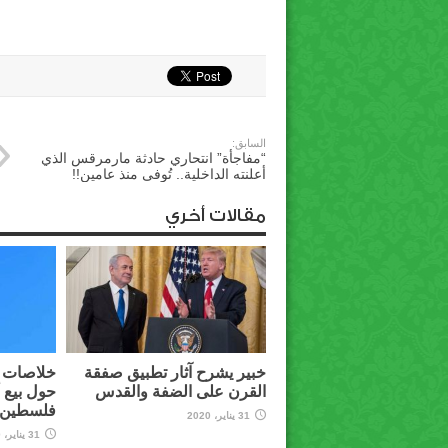
السابق:
“مفاجأة” انتحاري حادثة مارمرقس الذي
أعلنته الداخلية.. تُوفى منذ عامين!!
مقالات أخري
خبير يشرح آثار تطبيق صفقة
خلاصات م
القرن على الضفة والقدس
حول بيع 
فلسطين ل
31 يناير، 2020
31 يناير، 2020