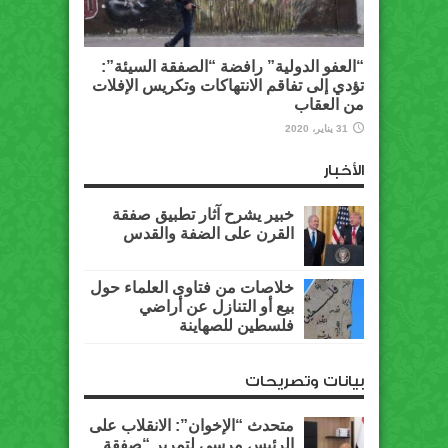
“العفو الدولية” رافضة “الصفقة السيئة”:
تؤدي إلى تفاقم الانتهاكات وتكريس الإفلات
من العقاب
31 يناير، 2020
الأخبار
خبير يشرح آثار تطبيق صفقة
القرن على الضفة والقدس
خلاصات من فتاوى العلماء حول
بيع أو التنازل عن أراضي
فلسطين للصهاينة
بيانات وتصريحات
متحدث “الإخوان”: الانقلاب على
الرئيس مرسي لتمرير “صفقة