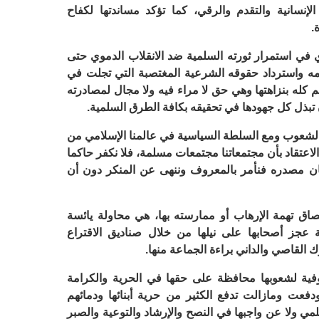
نسانية والتقدم والرقي، كما تؤكد مساندتها لكفاح
.
ي استمرار ثورته السلمية ضد الانقلاب الدموي حتى
مه واسترداد حقوقه الشرعية المغتصبة التي تجلت في
 كله بنزاهتها وهي حق لا مراء فيه ولا مجال لمصادرته
ن تبذل كل جهودها في تحقيقه بكافة الطرق السلمية.
ع الشعوب ومع السلطة السياسية في عالمنا الإسلامي من
اعتقاد بأن مجتمعاتنا مجتمعات مسلمة، فلا نكفر حاكما
ان مصدره فنأمر بالمعروف وننهى عن المنكر دون أن
اق تهمة الإرهاب أو ممارسته بها، هي محاولة يائسة
 عجز أصحابها على نيلها من خلال صناديق الاقتراع
 القاصي والداني براءة الجماعة منها.
ية لشعوبها محافظة على حقها في الحرية والكرامة
عت ومازالت تدفع الكثير من حرية أبنائها ودمائهم
مي ولا عن واجبها في النصح والإرشاد والتوعية والصبر