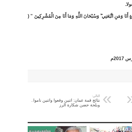
لا.
 أَنَا وَمَنِ اتَّبَعَنِي ۖ وَسُبْحَانَ اللَّهِ وَمَا أَنَا مِنَ الْمُشْرِكِينَ ” (
التالي:
نتائج قمة عمان: اتنين وقعوا واتنين ناموا..
وبلحة حضن شكارة الرز