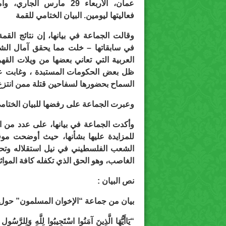
عمان، الأربعاء 29 مارس الجاري،
فعاليتها ليومين. البيان الختامي للقمة
وقالت الجماعة في بيانها، إن نتائج القمة
في سابقاتها – خلت مما يحقق آمال ال
العربية التي تعاني بعضها من ويلات القه
ظل بعض الحكومات المستبدة ، وغابت عنه
السماح بحضورها لسفاحين قتلة ممن انتزع
وعبرت الجماعة على رفضها للبيان الختامي 
وأكدت الجماعة في بيانها، على عدد من النق
للمزايدة عليها بشأنها، حيث أوضحت مو
الشعب الفلسطيني في نيل استقلاله وتح
الغاصب، وهو الحق الذي تكفله كافة المواثيق
نص البيان :
بيان من جماعة “الإخوان المسلمون” حول نت
“يَاأَيُّهَا الَّذِينَ آمَنُوا اسْتَجِيبُوا لِلَّهِ وَلِلرَّسُولِ