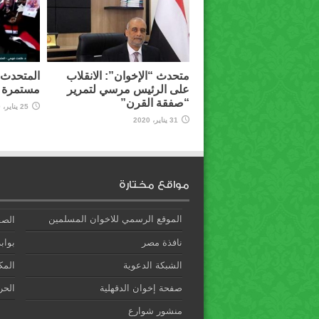
متحدث “الإخوان”: الانقلاب
المتحدث ب
على الرئيس مرسي لتمرير
مستمرة و
“صفقة القرن”
25 يناير، 2020
31 يناير، 2020
مواقع مختارة
الموقع الرسمي للاخوان المسلمين
الصف
نافذة مصر
بوابة
الشبكة الدعوية
المك
صفحة إخوان الدقهلية
الحري
منشور شوارع