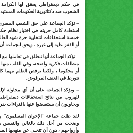
في حكم ديمقراطي يحقق لها الكرامة الإ
الشعوب ضد دكتاتورية الحكومات المستبدة
– تؤكد الجماعة على حق الشعب المصري ف
استعادة كامل حريته في اختيار نظام حك
خمسة استحقاقات انتخابية حرة شهد العالم
أو القفز عليه إلى غيره ، ويحق للجماعة أ
– تؤكد الجماعة أنها تنطلق في تعاملها م
منطلقات فكرية واضحة، وفي القلب منها ال
أو محكوما ، ولكننا نرفض الظلم مهما ك
نتورط في العنف المرفوض.
– وتؤكد الجماعة على أن أي محاولة لإلص
للهروب من نتائج استحقاقات ديمقراطية
ويحاولون أن يستعيضوا عنها بافتراءات يدرك
لقد ظلت جماعة “الإخوان المسلمون” وف
وضحت من أجل ذلك بالغالي والنفيس ودف
وأرواحهم ، دون أن تتخلى عن منهجها السل