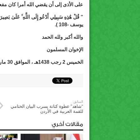
على الأذى إلى أن يقضي الله أمرا كان مفعو
” قُلْ هَٰذِهِ سَبِيلِي أَدْعُو إِلَى اللَّهِ ۚ عَلَىٰ بَصِيرَةٍ
يوسف -108 ).
والله أكبر ولله الحمد
الإخوان المسلمون
الخميس 2 رجب 1438هـ ، الموافق 30 مارس 2017م
السابق:
“شاهد” عطوة كنانة يسرب البيان الختامي
للقمة العربية في الأردن
مقالات أخري