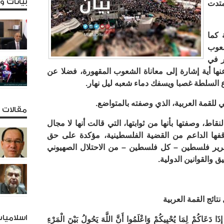
بيانات 
 وامتدت
 كما
شعوب
ر في
ا أية إشارة إلى معاناة الشعوب المقهورة، فضلا عن
 السلطة غصبا ويسفك دماء شعبه ليل نهار.
للقمة العربية، الذي وصفته بالمتواضع.
مقالات و
اط، وصفتها بأنها من ثوابتها، التي قالت أنها لا مجال
قفها الداعم من القضية الفلسطينية، مؤكدة على حق
رير فلسطين – كل فلسطين – من الاحتلال الصهيوني
 والقوانين الدولية.
ائج القمة العربية
اسلاميا
 إِذَا دَعَاكُمْ لِمَا يُحْيِيكُمْ وَاعْلَمُوا أَنَّ اللَّهَ يَحُولُ بَيْنَ الْمَرْءِ