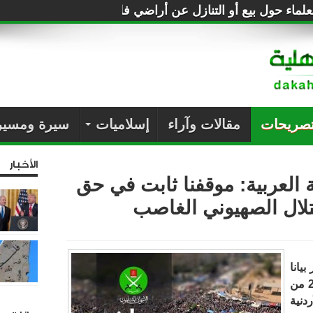
لماء حول بيع أو التنازل عن أراضي فلسطين للصهاينة
تصريحات
مقالات وآراء
إسلاميات
سيرة ومسير
الأخبار
 العربية: موقفنا ثابت في حق
لال الصهيوني الغاصب
يانا
لها، الخميس، تعليقا على نتائج الدورة الـ28 من
دنية