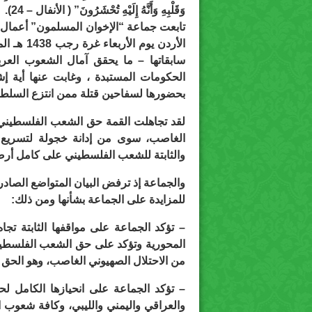
وَقَلْبِهِ وَأَنَّهُ إِلَيْهِ تُحْشَرُونَ” ( الأنفال – 24).
تابعت جماعة “الإخوان المسلمون” أعمال ال
سابقاتها – ما يحقق آمال الشعوب العر
الحكومات المستبدة ، وغابت عنها أية إ
بحضورها لسفاحين قتلة ممن انتزع السلطة
لقد تجاهلت القمة حق الشعب الفلسطيني 
الغاصب، سوى من إدانة خجولة لتسريع ع
والثابتة للشعب الفلسطيني على كامل أرض
والجماعة إذ ترفض البيان المتواضع الصادر
للمزايدة على الجماعة بشأنها ومن ذلك:
– تؤكد الجماعة على مواقفها الثابتة تجاه
المحورية وتؤكد على حق الشعب الفلسطي
من الاحتلال الصهيوني الغاصب، وهو الحق ال
– تؤكد الجماعة على انحيازها الكامل 
والعراقي واليمني والليبي، وكافة شعوب 