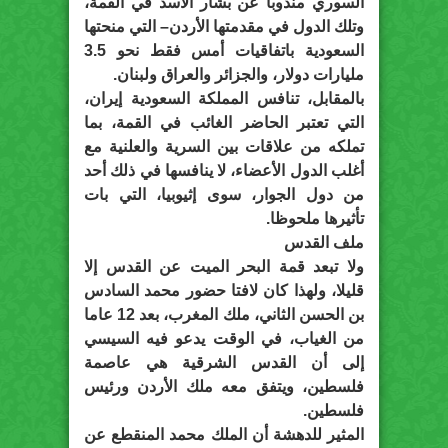
السوري مندوبا عن بشار الأسد في القمة،
وتلك الدول في مقدمتها الأردن– التي منحتها
السعودية باتفاقيات أمس فقط نحو 3.5
مليارات دولار، والجزائر والعراق ولبنان.
بالمقابل، تنافس المملكة السعودية إيران،
التي تعتبر الحاضر الغائب في القمة، بما
تملكه من علاقات بين السرية والعلنية مع
أغلب الدول الأعضاء، لا ينافسها في ذلك أحد
من دول الجوار، سوى إثيوبيا، التي بات
تأثيرها ملحوظا.
ملف القدس
ولا تبعد قمة البحر الميت عن القدس إلا
قليلا، ولهذا كان لافتا حضور محمد السادس
بن الحسن الثاني، ملك المغرب، بعد 12 عاما
من الغياب، في الوقت يدعو فيه السيسي
إلى أن القدس الشرقية هي عاصمة
فلسطين، ويتفق معه ملك الأردن ورئيس
فلسطين.
المثير للدهشة أن الملك محمد المنقطع عن