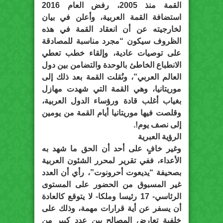
القمة منذ 2005، رفض العام 2016
استضافة القمة العربية، وأعلن في بيان
لخارجيته عن أن انعقاد القمة في هذه
الظروف سيكون “مجرد مناسبة للمصادقة
على توصيات عادية، وإلقاء خطب تعطي
الانطباع الخاطئ بالوحدة والتضامن بين دول
العالم العربي”، ونُقلت القمة بعد ذلك إلى
موريتانيا، وهي القمة التي شهدت مهازل
بغياب أغلب قادة ورؤساء الدول العربية،
وقلصت فيها موريتانيا أيام القمة من يومين
إلى نصف يوم!.
الرؤية العبرية
وغير خافٍ على أحد أن الحق ما شهد به
الأعداء، ففي تقرير لمحرر الشئون العربية
بصحيفة “يديعوت أحرونوت”، رأي أن العدد
غير المسبوق من الحضور على المستوى
الرئاسي- 17 رئيسا وملكا- لا يتوقع كالعادة
أن يسفر عن أية قرارات مهمة، وذلك على
خلفية تعارض المصالح بين عدد كبير من