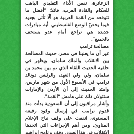
الزعاترة، نفس الأداء التقليدي الباهت
للحكام والقادة العرب، قائلا: “أفضل ما
نتوقعه من القمة العربية هو ألّا تأتي بجديد
فيما يخصّ الوضع الفلسطيني. أية مبادرات
جديدة هي تراجع أمام عدو يستخف
بالجميع”.
مصالحة ترامب
غير أن ما يعنينا في مصر، حديث المصالحة
بين الانقلاب والملك سلمان، ويظهر في
خلفية الحديث اللقاء الذي تم بين محمد بن
سلمان، ولي ولي العهد، والرئيس دونالد
ترامب في الأسبوع الأول من شهر مارس،
وامتد الحديث إلى أن الأردن والإمارات
ستتولان ذلك على هامش “القمة”.
وأشار مراقبون إلى أن السعودية بدأت منذ
قدوم ترامب في إرسال وفود رفيعة
المستوى، اتفقت على وقف نباح الإعلام
المناوئ، ومن أهم الإجراءات التي اتخذها
الانقلاب في هذا الصدد، وقف برنامج إبراهيم