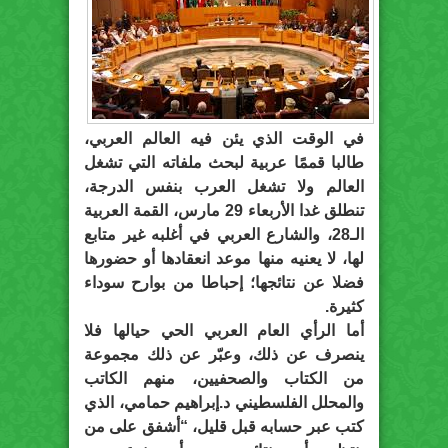
في الوقت الذي يئن فيه العالم العربي،
طالبا قممًا عربية لبحث ملفاته التي تشغل
العالم ولا تشغل العرب بنفس الدرجة،
تنطلق غدا الأربعاء 29 مارس، القمة العربية
الـ28، والشارع العربي في أغلبه غير متابع
لها، لا يعنيه منها موعد انعقادها أو حضورها
فضلا عن نتائجها؛ إحباطا من بوارح سوداء
كثيرة.
أما الرأي العام العربي الحي حيالها فلا
ينصرف عن ذلك، وعبّر عن ذلك مجموعة
من الكتاب والصحفيين، منهم الكاتب
والمحلل الفلسطيني د.إبراهيم حمامي، الذي
كتب عبر حسابه قبل قليل، “أشفق على من