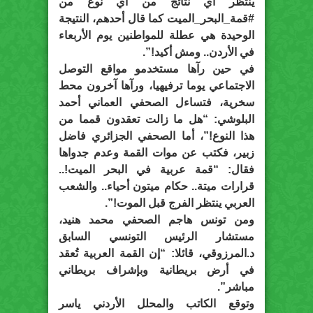
ينتظر أي نتائج من أي نوع من
#قمة_البحر_الميت كما قال أحدهم، النتيجة
الوحيدة هي عطلة للمواطنين يوم الأربعاء
في الأردن.. ومش أكيد!”.
في حين رآها مستخدمو مواقع التوصل
الاجتماعي يوما ترفيهيا، ورآها آخرون محط
سخرية، فتساءل الصحفي العماني أحمد
البلوشي: “هل ما زالت تعقدون قمما من
هذا النوع!”، أما الصحفي الجزائري فاضل
زبير، فكتب عن موات القمة وعدم جدواها
فقال: “قمة عربية في البحر الميت!..
قرارات ميتة.. حكام ميتون أحياء.. والشعب
العربي ينتظر الفرج قبل الموت!”.
ومن تونس هاجم الصحفي محمد هنيد،
مستشار الرئيس التونسي السابق
د.المرزوقي، قائلا: “إن القمة العربية تُعقد
في أرض بريطانية وبإشراف بريطاني
مباشر”.
وتوقع الكاتب والمحلل الأردني ياسر