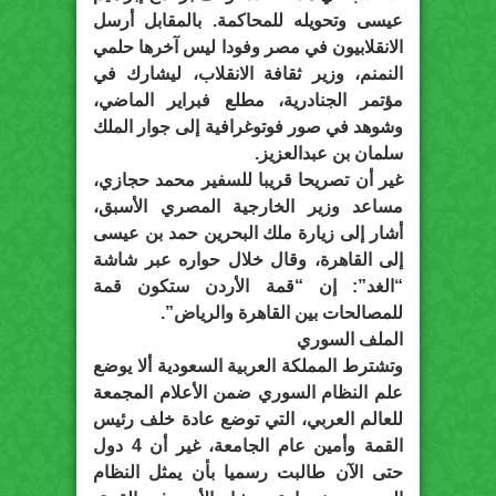
عيسى وتحويله للمحاكمة. بالمقابل أرسل
الانقلابيون في مصر وفودا ليس آخرها حلمي
النمنم، وزير ثقافة الانقلاب، ليشارك في
مؤتمر الجنادرية، مطلع فبراير الماضي،
وشوهد في صور فوتوغرافية إلى جوار الملك
سلمان بن عبدالعزيز.
غير أن تصريحا قريبا للسفير محمد حجازي،
مساعد وزير الخارجية المصري الأسبق،
أشار إلى زيارة ملك البحرين حمد بن عيسى
إلى القاهرة، وقال خلال حواره عبر شاشة
“الغد”: إن “قمة الأردن ستكون قمة
للمصالحات بين القاهرة والرياض”.
الملف السوري
وتشترط المملكة العربية السعودية ألا يوضع
علم النظام السوري ضمن الأعلام المجمعة
للعالم العربي، التي توضع عادة خلف رئيس
القمة وأمين عام الجامعة، غير أن 4 دول
حتى الآن طالبت رسميا بأن يمثل النظام