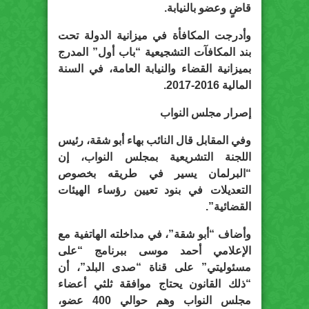
قاضٍ وعضو بالنيابة.
وأدرجت المكافأة في ميزانية الدولة تحت
بند المكافآت التشجيعية “باب أول” المدرج
بميزانية القضاء والنيابة العامة، في السنة
المالية 2016-2017.
إصرار مجلس النواب
وفي المقابل قال النائب بهاء أبو شقة، رئيس
اللجنة التشريعية بمجلس النواب، إن
“البرلمان يسير في طريقه بخصوص
التعديلات في بنود تعيين رؤساء الهيئات
القضائية”.
وأضاف “أبو شقة”، في مداخلته الهاتفية مع
الإعلامي أحمد موسى ببرنامج “على
مسئوليتي” على قناة “صدى البلد”، أن
“ذلك القانون يحتاج موافقة ثلثي أعضاء
مجلس النواب وهم حوالي 400 عضو،