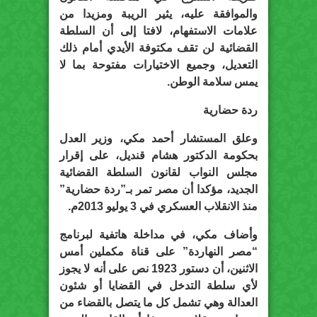
والموافقة عليه، يثير الريبة ومزيدا من
علامات الاستفهام، لافتا إلى أن السلطة
القضائية لن تقف مكتوفة الأيدي أمام ذلك
التعديل، وجميع الاختيارات مفتوحة بما لا
يمس سلامة الوطن.
ردة حضارية
وعلق المستشار أحمد مكي، وزير العدل
بحكومة الدكتور هشام قنديل، على إقرار
مجلس النواب لقانون السلطة القضائية
الجديد، مؤكدا أن مصر تمر بـ”ردة حضارية”
منذ الانقلاب العسكري في 3 يوليو 2013م.
وأضاف مكي، في مداخلة هاتفية لبرنامج
“مصر النهاردة” على قناة مكملين أمس
الاثنين، أن دستور 1923 نص على أنه لا يجوز
لأي سلطة التدخل في القضايا أو شئون
العدالة وهي تشمل كل ما يتصل بالقضاء من