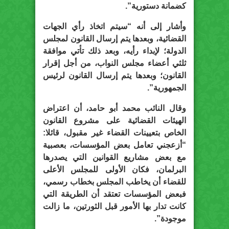
كضمانة دستورية”.
وأشار إلى أنه “سيتم اتخاذ رأي الجهات
القضائية، وبعدها يتم إرسال القانون لمجلس
الدولة؛ لإبداء رأيه، وبعد ذلك تأتي موافقة
ثلثي أعضاء مجلس النواب، من أجل إقرار
القانون؛ وبعدها يتم إرسال القانون لرئيس
الجمهورية”.
وقال النائب محمد أبو حامد، أن اعتراض
الهيئات القضائية على مشروع القانون
الخاص بتعيينات القضاء غير مقبول، قائلا:
“أزعجني تعامل بعض المؤسسات، بعصبية
مع بعض مشاريع القوانين التي يصدرها
البرلمان، فكان الأولى للمجلس الأعلى
للقضاء أن يخاطب المجلس بخطاب رسمي،
فبعض المؤسسات تعتقد أن الطريقة التي
كانت تدار بها الأمور قبل الثورتين، ما زالت
موجودة”.