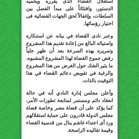
استقلال القضاء الذى يقرره ويحميه
الدستور، وافتئاتاً على مبدأ الفصل بين
السلطات، وإغفالاً لحق الجهات القضائية فى
اختيار رؤسائها.
وعبر نادى القضاة في بيانه عن استنكاره
واستيائه البالغ من إعادة تقديم هذا المشروع
وتمريره بهذه السرعة بعد أن ظهر جلياً
رفض جموع القضاة لهذا المشروع المشبوه،
ما يثير الشك حول الغرض من هذا المشروع
والرغبة في تقويض دعائم القضاء في هذا
التوقيت بالذات.
وأعلن مجلس إدارة النادي أنه في حالة
انعقاد دائم ومستمر لمتابعة تطورات الأمر،
كما يؤكد على أن قضاة مصر وخاصة قضاة
مجلس الدولة قادرون على حماية استقلالهم
ورد أى اعتداء غاشم ينال من قدسية القضاء
وقيمة تقاليده الراسخة.