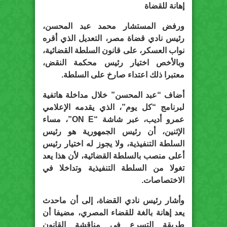
إهانة للقضاة
ورفض المستشار محمد عبد المحسن،
رئيس نادي قضاة مصر، التعديل الذي أقره
نواب العسكر، على قانون السلطة القضائية،
وبالأخص اختيار رئيس محكمة النقض،
معتبرا ذلك اعتداء صارخ على السلطة.
أضاف “عبد المحسن” خلال مداخلة هاتفية
لبرنامج “كل يوم”، الذي يقدمه الإعلامي
عمرو أديب، عبر شاشة “ON E”، مساء
الإثنين، أن رئيس الجمهورية هو رئيس
السلطة التنفيذية، ولا يجوز له اختيار رئيس
أعلى منصب بالسلطة القضائية، لأن هذا يعد
تغولا من السلطة التنفيذية وتداخلا في
الاختصاصات.
وأشار رئيس نادي القضاة، إلى أن ماحدث
يعد إهانة بالغة للقضاء المصري، مضيفا أن
طريقة التسرع في مناقشة القانون