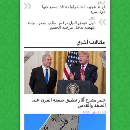
السابق:
فوائد عجيبة لـ«الفراولة» قد تسمع عنها
لأول مرة
التالي:
دول حوض النيل ترفض طلب مصر.. وسد
النهضة يدخل مرحلة الحسم
مقالات أخري
خبير يشرح آثار تطبيق صفقة القرن على
الضفة والقدس
31 يناير، 2020