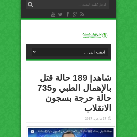
شاهد| 189 حالة قتل
بالإهمال الطبي و735
حالة حرجة بسجون
الانقلاب
27 مارس، 2017