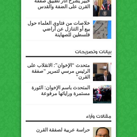
خبير يشرح آثار تطبيق صفقة
القرن على الضفة والقدس
خلاصات من فتاوى العلماء حول
بيع أو التنازل عن أراضي
فلسطين للصهاينة
بيانات وتصريحات
متحدث “الإخوان”: الانقلاب على
الرئيس مرسي لتمرير “صفقة
القرن”
المتحدث باسم الإخوان: الثورة
مستمرة وراياتها مرفوعة
مقالات وآراء
حراسة عربية لصفقة القرن