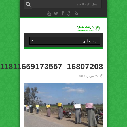
16807208_411811659173557_7520525758884063666_n
24 فبراير، 2017