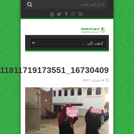
16730409_411811719173551_3846089893905304173_n
24 فبراير، 2017