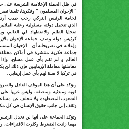
في ظل الحملة الإعلامية الشرسة على ج
” الإخوان المسلمون ” وفكرها، تلقينا تصر
فخامة الرئيس التركي رجب طيب أردو
الذي تتحمل دولته مسئولية رعاية الملايي
ضحايا الظلم والاضطهاد في العالم، و
كرئيس دولة وصف جماعة الإخوان بالإر
وإعلانه في تصريحاته أن ” الإخوان المسل
جماعة فكرية منتشرة في أماكن مختلف
العالم و لم تقم بأي عمل مسلح، وإذا
معاملتها معاملة الإرهاببين فإن ذلك لن ي
في تركيا لا صلة لهم بأي عمل إرهابي .
ونؤكد على أن هذا الموقف العادل والصر
قوية ومبدئية ومنصفة، وليس غريبا على 
الشعوب المضطهدة ولا تتخلف عن مساعدة 
وتقف إلى جانب حقوق الإنسان في كل مكا
وتؤكد الجماعة على أنها لن تخذل الرئيس
مهما زادت الضغوط وكثرت الافتراءات، وهذ