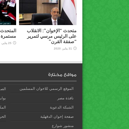
متحدث “الإخوان”: الانقلاب
المتحدث ب
على الرئيس مرسي لتمرير
مستمرة و
“صفقة القرن”
25 يناير، 2020
31 يناير، 2020
مواقع مختارة
الموقع الرسمي للاخوان المسلمين
الصف
نافذة مصر
بوابة
الشبكة الدعوية
المك
صفحة إخوان الدقهلية
الحري
منشور شوارع