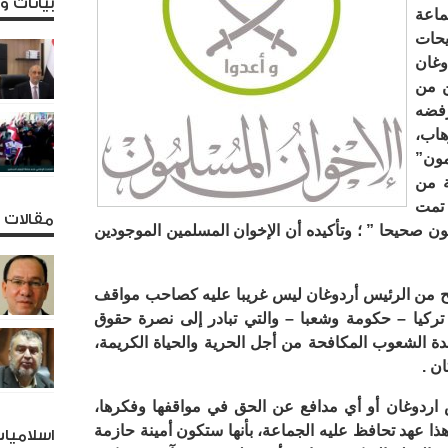
بيانات 
ماعة
يحات
غان
ن من
رفضه
هاب،
مون”
ة من
 تمت
مقالات و
كون صحيحا ” ؛ وتأكيده أن الإخوان المسلمين الموجودين
يح من الرئيس أردوغان ليس غريبا عليه كصاحب مواقف
تركيا – حكومة وشعبا – والتي تبادر إلى نصرة حقوق
الشعوب المكافحة من أجل الحرية والحياة الكريمة،
ن .
 اردوغان أو أي مدافع عن الحق في مواقفها وفكرها،
ا عهد تحافظ عليه الجماعة، بأنها ستكون أمينة حازمة
اسلاميا