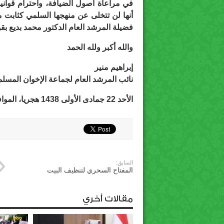
في مراعاة أصول الضيافة، واحترام قواني
أنها لن تتخلى عن منهجها السلمي كثابت 
فضيلة المرشد العام الدكتور محمد بديع بق
والله أكبر ولله الحمد
إبراهيم منير
نائب المرشد العام لجماعة الإخوان المسل
الأحد 22 جمادى الأولى 1438 هجريا، الموافق 19 فبراير 2017 ميلاديا
السابق:
المفتاح السحري لتنظيف البيت
مقالات أخري