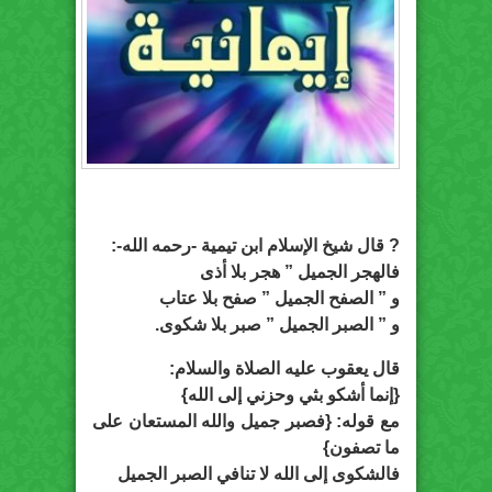
? قال شيخ الإسلام ابن تيمية -رحمه الله-:
ﻓﺎﻟﻬﺠﺮ اﻟﺠﻤﻴﻞ ” ﻫﺠﺮ ﺑﻼ ﺃﺫﻯ
ﻭ ” اﻟﺼﻔﺢ اﻟﺠﻤﻴﻞ ” ﺻﻔﺢ ﺑﻼ ﻋﺘﺎﺏ
ﻭ ” اﻟﺼﺒﺮ اﻟﺠﻤﻴﻞ ” ﺻﺒﺮ ﺑﻼ ﺷﻜﻮﻯ.
ﻗﺎﻝ ﻳﻌﻘﻮﺏ ﻋﻠﻴﻪ اﻟﺼﻼﺓ ﻭاﻟﺴﻼﻡ:
{ﺇﻧﻤﺎ ﺃﺷﻜﻮ ﺑﺜﻲ ﻭﺣﺰﻧﻲ ﺇﻟﻰ اﻟﻠﻪ}
ﻣﻊ ﻗﻮﻟﻪ: {ﻓﺼﺒﺮ ﺟﻤﻴﻞ ﻭاﻟﻠﻪ اﻟﻤﺴﺘﻌﺎﻥ ﻋﻠﻰ
ﻣﺎ ﺗﺼﻔﻮﻥ}
ﻓﺎﻟﺸﻜﻮﻯ ﺇﻟﻰ اﻟﻠﻪ ﻻ ﺗﻨﺎﻓﻲ اﻟﺼﺒﺮ اﻟﺠﻤﻴﻞ