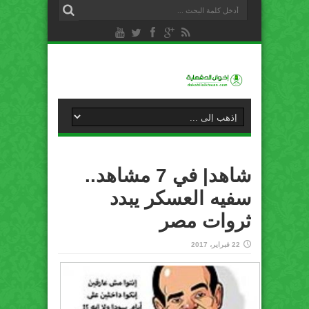
شاهد| في 7 مشاهد..
سفيه العسكر يبدد
ثروات مصر
22 فبراير، 2017