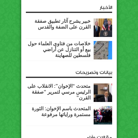
الأخبار
خبير يشرح آثار تطبيق صفقة
القرن على الضفة والقدس
خلاصات من فتاوى العلماء حول
بيع أو التنازل عن أراضي
فلسطين للصهاينة
بيانات وتصريحات
متحدث “الإخوان”: الانقلاب على
الرئيس مرسي لتمرير “صفقة
القرن”
المتحدث باسم الإخوان: الثورة
مستمرة وراياتها مرفوعة
مقالات وآراء