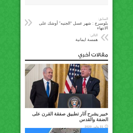
السابق:
بلومبرج : شهر عسل “الجنيه” أوشك على
الانتهاء
التالي:
همسة ايمانية
مقالات أخري
خبير يشرح آثار تطبيق صفقة القرن على
الضفة والقدس
31 يناير، 2020