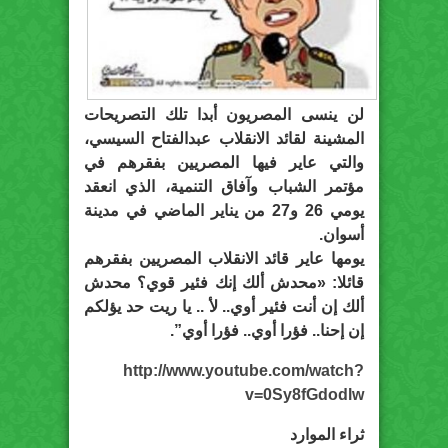
لن ينسى المصريون أبدا تلك التصريحات
المشينة لقائد الانقلاب عبدالفتاح السيسي،
والتي عاير فيها المصريين بفقرهم في
مؤتمر الشباب وآفاق التنمية، الذي انعقد
يومي 26 و27 من يناير الماضي في مدينة
أسوان.
يومها عاير قائد الانقلاب المصريين بفقرهم
قائلا: «محدش ألك إنك فئير قوي؟ محدش
ألك إن أنت فئير أوي.. لأ .. يا ريت حد يؤلكم
إن إحنا.. فؤرا أوي.. فؤرا أوي”.
http://www.youtube.com/watch?
v=0Sy8fGdodlw
ثراء الموارد