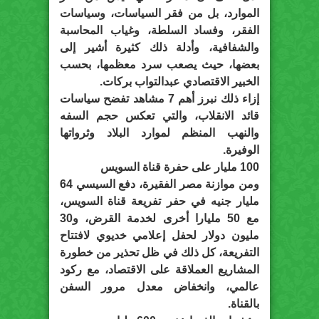
الموارد، بل من فقر السياسات، وسياسات
الفقر، وفساد السلطة، وغياب المحاسبة
والشفافية، وأدلة ذلك كثيرة أشير إلى
بعضها، حيث يصعب سرد معظمها، بحسب
الخبير الاقتصادي عبدالتواب بركات.
إزاء ذلك نبرز أهم 7 مشاهد تفضح سياسات
قائد الانقلاب، والتي تعكس حجم السفه
والنهب المنظم لموارد البلاد وثرواتها
الوفيرة.
100 مليار على حفرة قناة السويس
ومن موازنة مصر الفقيرة، دفع السيسي 64
مليار جنيه في حفر تفريعة قناة السويس،
مع 50 مليارا أخرى لخدمة القرض، و30
مليون دولار لحفل إعلامي خديوي لافتتاح
التفريعة، كل ذلك في ظل تحذير من خطورة
المشاريع العملاقة على الاقتصاد، مع ركود
عالمي، وانخفاض معدل مرور السفن
بالقناة.