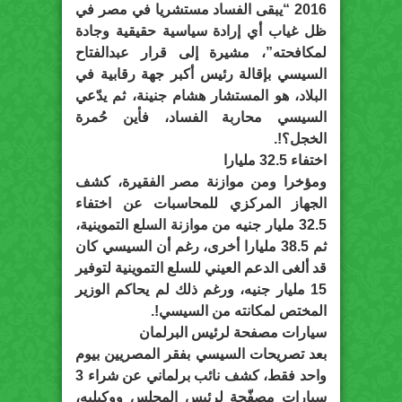
2016 “يبقى الفساد مستشريا في مصر في
ظل غياب أي إرادة سياسية حقيقية وجادة
لمكافحته”، مشيرة إلى قرار عبدالفتاح
السيسي بإقالة رئيس أكبر جهة رقابية في
البلاد، هو المستشار هشام جنينة، ثم يدّعي
السيسي محاربة الفساد، فأين حُمرة
الخجل؟!.
اختفاء 32.5 مليارا
ومؤخرا ومن موازنة مصر الفقيرة، كشف
الجهاز المركزي للمحاسبات عن اختفاء
32.5 مليار جنيه من موازنة السلع التموينية،
ثم 38.5 مليارا أخرى، رغم أن السيسي كان
قد ألغى الدعم العيني للسلع التموينية لتوفير
15 مليار جنيه، ورغم ذلك لم يحاكم الوزير
المختص لمكانته من السيسي!.
سيارات مصفحة لرئيس البرلمان
بعد تصريحات السيسي بفقر المصريين بيوم
واحد فقط، كشف نائب برلماني عن شراء 3
سيارات مصفّحة لرئيس المجلس ووكيليه،