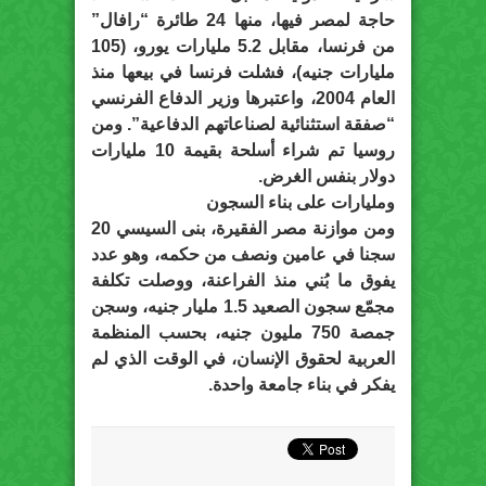
حاجة لمصر فيها، منها 24 طائرة “رافال”
من فرنسا، مقابل 5.2 مليارات يورو، (105
مليارات جنيه)، فشلت فرنسا في بيعها منذ
العام 2004، واعتبرها وزير الدفاع الفرنسي
“صفقة استثنائية لصناعاتهم الدفاعية”. ومن
روسيا تم شراء أسلحة بقيمة 10 مليارات
دوﻻر بنفس الغرض.
ومليارات على بناء السجون
ومن موازنة مصر الفقيرة، بنى السيسي 20
سجنا في عامين ونصف من حكمه، وهو عدد
يفوق ما بُني منذ الفراعنة، ووصلت تكلفة
مجمّع سجون الصعيد 1.5 مليار جنيه، وسجن
جمصة 750 مليون جنيه، بحسب المنظمة
العربية لحقوق الإنسان، في الوقت الذي لم
يفكر في بناء جامعة واحدة.