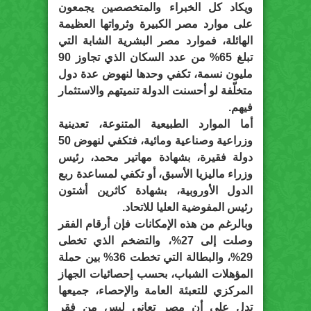
ويكاد كل الخبراء والمتخصصين يجمعون
على موارد مصر الكبيرة وثرواتها العظيمة
الهائلة، فموارد مصر البشرية الشابة التي
تبلغ 65% من عدد السكان الذي تجاوز 90
مليون نسمة، تكفي وحدها لنهوض عدة دول
متخلّفة لو أحسنت الدولة تنميتهم والاستثمار
فيهم.
أما الموارد الطبيعية المتنوعة، تعدينية
وزراعية وصناعية ومائية، فتكفي لنهوض 50
دولة فقيرة، بشهادة مهاتير محمد، رئيس
وزراء ماليزيا الأسبق، أو تكفي لمساعدة ربع
الدول الأوروبية، بشهادة كاثرين أشتون
رئيس المفوضية العليا للاتحاد.
وبالرغم من هذه الإمكانات فإن أرقام الفقر
وصلت إلى 27%، والتضخم الذي تخطى
29%، والبطالة التي تخطت 36% بين حملة
المؤهلات الشباب، بحسب إحصائيات الجهاز
المركزي للتعبئة العامة والإحصاء، جميعها
تدل على أن مصر تعاني ليس من فقر