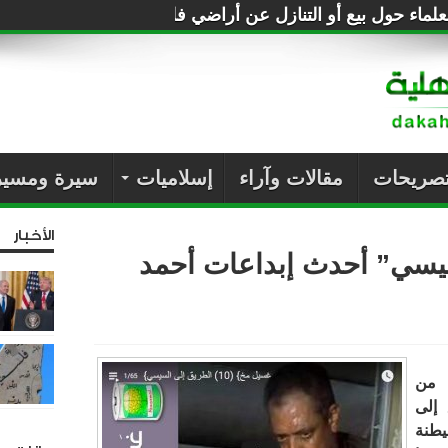
لماء حول بيع أو التنازل عن أراضي فلسطين للصهاينة
تصريحات
مقالات وآراء
إسلاميات
سيرة ومسير
الأخبار
يسي” أحدث إبداعات أحمد
 من
 إلى
يطنة