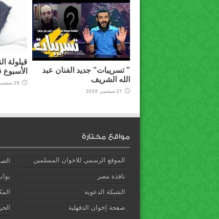
قيلولة ال
” تسريبات” جديد الفنان عبد
الأسبوع 
الله الشريف
25 سبتمبر، 2019
27 سبتمبر، 2019
مواقع مختارة
الموقع الرسمي للاخوان المسلمين
الصف
نافذة مصر
بوابة
الشبكة الدعوية
المك
صفحة إخوان الدقهلية
الحري