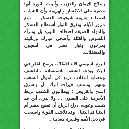
بسلاح الإيمان والعزيمة وأثبتت الثورة أنها
عصية على الانكسار والهزيمة وأن الشباب
استطاع هزيمة شيخوخة العسكر .. ومع
مرور الأيام وتفرق الثوار أستطاع العسكر
والدولة العميقة اختطاف الثورة بل وتبرأة
اللصوص والقتلة وأضحي مبارك وزبانيته
يمرحون وثوار مصر في السجون
والمعتقلات.
اليوم السيسي قائد الانقلاب يرسخ الفقر في
البلاد ويدعو الشعب للاستسلام والتقشف
وعصابة النقلاب ترتع في أموال الشعب
وتنهب وتسلب خيرات البلاد بل وتسرق
المنح والقروض ؛ ويطالبون الشعب بربط
الأحزمة على البطون … ولا ندرى أين قد
ذهبت وعوده أدراج الرياح أن تصبح مصر أم
الدنيا قد الدنيا .. وقد تلاشت الدولة واصبحت
في ذيل الأمم وفقيرة معدمة .