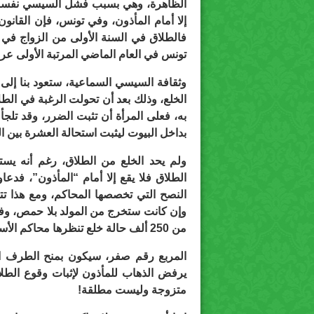
الظاهرة، وهي بسبب فشل السيسي نفسه، وا
إلا أمام المأذون، وفي تونس، فإن القانون
فالطلاق في السنة الأولى من الزواج في ت
تونس في العام الماضي المرتبة الأولى عر
وثقافة السيسي السماعية، ستعود بنا إلى
الخلع، وذلك بعد أن تحولت الرغبة في الط
به، فعلى المرأة أن تثبت الضرر، وقد تلج
بداخل البيوت ليثبت استحالة العشرة بين 
ولم يحد الخلع من الطلاق، رغم أنه يست
الطلاق فلا يقع إلا أمام “المأذون”، فد
النصح التي تخصصها المحاكم، ومع هذا تت
وإن كانت ستخرج من المولد بلا حمص، وفقا
من 250 ألف حالة خلع تنظرها محاكم الأسرة في مصر.
المربع رقم صفر، سيكون بمنح الطرف الأ
يرفض الذهاب للمأذون لإثبات وقوع الطلاق
متزوجة وليست مطلقة!