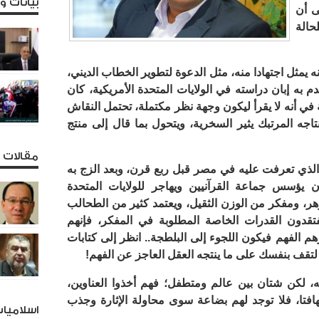
بيانات 
ى أن
حالة
ه يمثل اجتهادا منه، مثل الدعوة لتطوير الخطاب الديني،
 به إبان دراسته في الولايات المتحدة الأمريكية، كان
 في أنه لا يقرأ ليكون وجهة نظر مكتملة، تحتمل النقاش
اجه المرتبك يثير السخرية، ويتحول بما قال إلى منتج
مقالات و
لذي تعرفت عليه في مصر قبل ربع قرن، وبعد الزج به
ن يؤسس جماعة القرآنيين ويهاجر للولايات المتحدة
زهر، ومفكر من الوزن الثقيل، ويعتمد كثير من الطحالب
تقدون القدرات الخاصة المطلوبة في المفكر، فإنهم
هم الفهم فيكون اللجوء إلى البلطجة.. انظر إلى كتابات
تقف بنفسك على ما ينتجه العقل العاجز عن الفهم!
نه، لكن شتان بين عالم ومتطفل؛ فهم أخذوا العناوين،
تهافتا، فلا توجد لهم بضاعة سوى محاولة الإثارة وجذب
اسلاميا