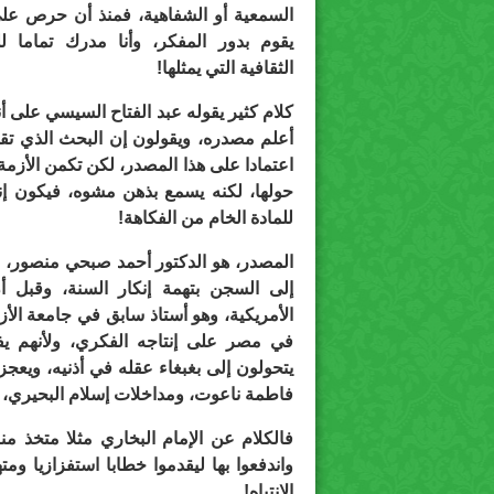
السمعية أو الشفاهية، فمنذ أن حرص عل
يقوم بدور المفكر، وأنا مدرك تماما لل
الثقافية التي يمثلها!
كلام كثير يقوله عبد الفتاح السيسي على أن
أعلم مصدره، ويقولون إن البحث الذي تقدم
اعتمادا على هذا المصدر، لكن تكمن الأزمة
حولها، لكنه يسمع بذهن مشوه، فيكون إنت
للمادة الخام من الفكاهة!
المصدر، هو الدكتور أحمد صبحي منصور، ا
إلى السجن بتهمة إنكار السنة، وقبل أ
الأمريكية، وهو أستاذ سابق في جامعة الأ
في مصر على إنتاجه الفكري، ولأنهم يف
يتحولون إلى بغبغاء عقله في أذنيه، ويعجز
فاطمة ناعوت، ومداخلات إسلام البحيري، ل
فالكلام عن الإمام البخاري مثلا متخذ م
واندفعوا بها ليقدموا خطابا استفزازيا وم
الانتباه!