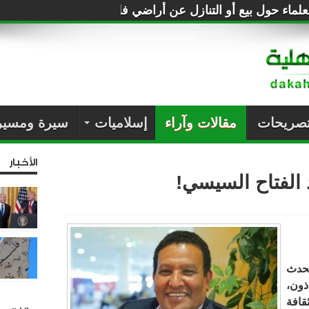
لماء حول بيع أو التنازل عن أراضي فلسطين للصهاينة
تصريحات
مقالات وآراء
إسلاميات
سيرة ومسير
الأخبار
الفتاح السيسي!
تحدث
ذون،
قافة