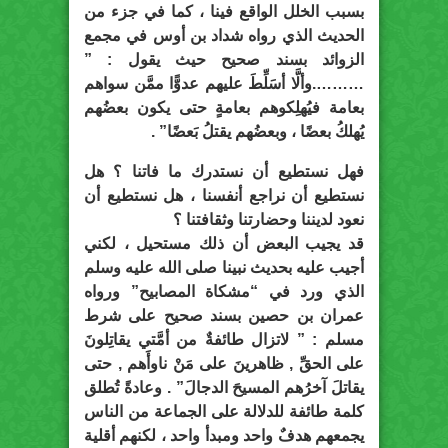
بسبب الخلل الواقع فينا ، كما في جزء من
الحديث الذي رواه شداد بن أوس في مجمع
الزوائد بسند صحيح حيث يقول : ”
……….وألَّا أسَلِّطَ عليهم عدوًّا ممَّن سواهم
بعامة فيُهلِكوهم بعامةٍ حتى يكون بعضُهم
يُهلكُ بعضًا ، وبعضُهم يقتلُ بَعضًا” .
فهل نستطيع أن نستدرك ما فاتنا ؟ هل
نستطيع أن نراجع أنفسنا ، هل نستطيع أن
نعود لديننا وحضارتنا وثقافتنا ؟
قد يجيب البعض أن ذلك مستحيل ، لكني
أجيب عليه بحديث نبينا صلى الله عليه وسلم
الذي ورد في “مشكاة المصابيح” ورواه
عمران بن حصين بسند صحيح على شرط
مسلم : ” لاتزال طائفةٌ من أمَّتي يقاتِلونَ
على الحقِّ , ظاهرينَ على مَنْ ناوأَهم , حتى
يقاتلَ آخرُهم المسيحَ الدجالَ” . وعادةً تُطلق
كلمة طائفة للدلالة على الجماعة من الناس
يجمعهم هدفٌ واحد ومبدأ واحد ، لكنهم أقلية