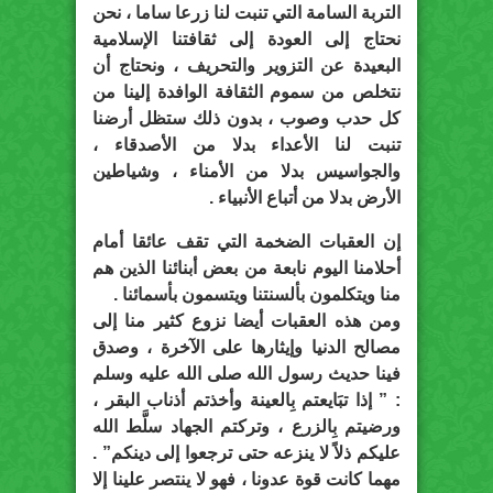
التربة السامة التي تنبت لنا زرعا ساما ، نحن
نحتاج إلى العودة إلى ثقافتنا الإسلامية
البعيدة عن التزوير والتحريف ، ونحتاج أن
نتخلص من سموم الثقافة الوافدة إلينا من
كل حدب وصوب ، بدون ذلك ستظل أرضنا
تنبت لنا الأعداء بدلا من الأصدقاء ،
والجواسيس بدلا من الأمناء ، وشياطين
الأرض بدلا من أتباع الأنبياء .
إن العقبات الضخمة التي تقف عائقا أمام
أحلامنا اليوم نابعة من بعض أبنائنا الذين هم
منا ويتكلمون بألسنتنا ويتسمون بأسمائنا .
ومن هذه العقبات أيضا نزوع كثير منا إلى
مصالح الدنيا وإيثارها على الآخرة ، وصدق
فينا حديث رسول الله صلى الله عليه وسلم
: ” إذا تبَايعتم بِالعينة وأخذتم أذناب البقر ،
ورضيتم بِالزرع ، وتركتم الجهاد سلَّط الله
عليكم ذلاً لا ينزعه حتى ترجعوا إلى دينكم” .
مهما كانت قوة عدونا ، فهو لا ينتصر علينا إلا