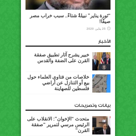
“ثورة يناير” نبيلةٌ شتاءً.. سبب خراب مصر
صيفًا!
25 يناير، 2020
الأخبار
خبير يشرح آثار تطبيق صفقة
القرن على الضفة والقدس
خلاصات من فتاوى العلماء حول
بيع أو التنازل عن أراضي
فلسطين للصهاينة
بيانات وتصريحات
متحدث “الإخوان”: الانقلاب على
الرئيس مرسي لتمرير “صفقة
القرن”