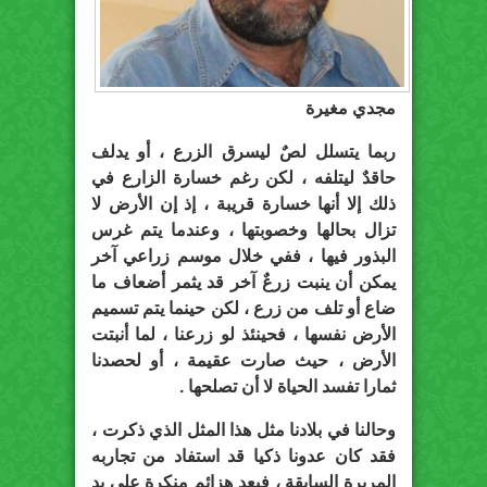
مجدي مغيرة
ربما يتسلل لصٌ ليسرق الزرع ، أو يدلف
حاقدٌ ليتلفه ، لكن رغم خسارة الزارع في
ذلك إلا أنها خسارة قريبة ، إذ إن الأرض لا
تزال بحالها وخصوبتها ، وعندما يتم غرس
البذور فيها ، ففي خلال موسم زراعي آخر
يمكن أن ينبت زرعٌ آخر قد يثمر أضعاف ما
ضاع أو تلف من زرع ، لكن حينما يتم تسميم
الأرض نفسها ، فحينئذ لو زرعنا ، لما أنبتت
الأرض ، حيث صارت عقيمة ، أو لحصدنا
ثمارا تفسد الحياة لا أن تصلحها .
وحالنا في بلادنا مثل هذا المثل الذي ذكرت ،
فقد كان عدونا ذكيا قد استفاد من تجاربه
المريرة السابقة ، فبعد هزائم منكرة على يد