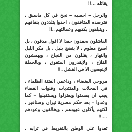
يقاتله …!!
والرجل – احسبه – نجح في كل ماسبق ،
فترصده المتافقون ، اخذوا يتلذذون بنفاقهم
، ويتباهون بكذبهم وعمالتهم ..!!
الفاشلون يحقدون حقدا لا اقول مدفون ، بل
اصبح معلوم ، لا ينضج بليل ، بل مكر الليل
والنهار ، يقللون من النجاح ، ويهمشون
الفلاح ، ولايقدرون المتفوق ، وبالجملة
لاينجحون الا في الفشل ..!!
مروجي البغضاء ، وداعمي الفتنة الظلماء ،
في المجلات والمنتديات وقنوات الفضاء
يجب ان يصمتوا ويعتزلوا ويستقيلوا – كما
وعدوا – بعد حكم مصرية تيران وصنافير ،
لكنهم يأكلون عهودهم ، ويخالفون وعودهم
….!!
تعدوا علي الوطن بالتفريط في ترابه ،