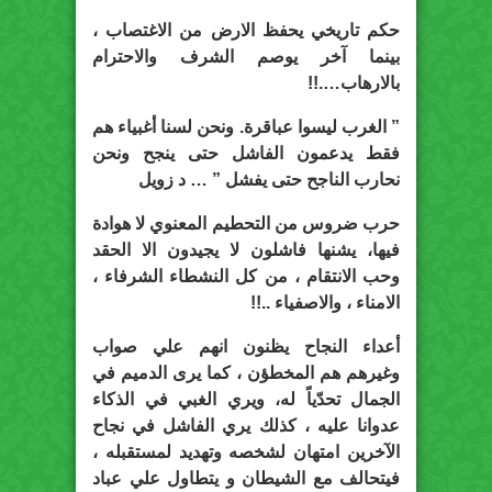
حكم تاريخي يحفظ الارض من الاغتصاب ،
بينما آخر يوصم الشرف والاحترام
بالارهاب….!!
” الغرب ليسوا عباقرة. ونحن لسنا أغبياء هم
فقط يدعمون الفاشل حتى ينجح ونحن
نحارب الناجح حتى يفشل ” … د زويل
حرب ضروس من التحطيم المعنوي لا هوادة
فيها، يشنها فاشلون لا يجيدون الا الحقد
وحب الانتقام ، من كل النشطاء الشرفاء ،
الامناء ، والاصفياء ..!!
أعداء النجاح يظنون انهم علي صواب
وغيرهم هم المخطؤن ، كما يرى الدميم في
الجمال تحدّياً له، ويري الغبي في الذكاء
عدوانا عليه ، كذلك يري الفاشل في نجاح
الآخرين امتهان لشخصه وتهديد لمستقبله ،
فيتحالف مع الشيطان و يتطاول علي عباد