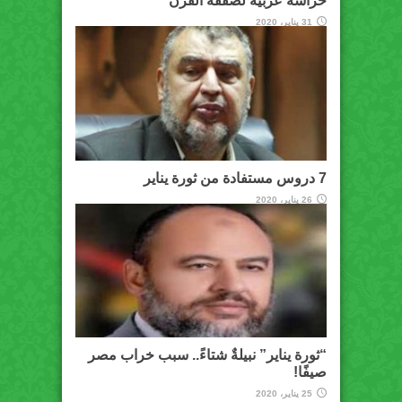
حراسة عربية لصفقة القرن
31 يناير، 2020
7 دروس مستفادة من ثورة يناير
26 يناير، 2020
“ثورة يناير” نبيلةٌ شتاءً.. سبب خراب مصر
صيفًا!
25 يناير، 2020