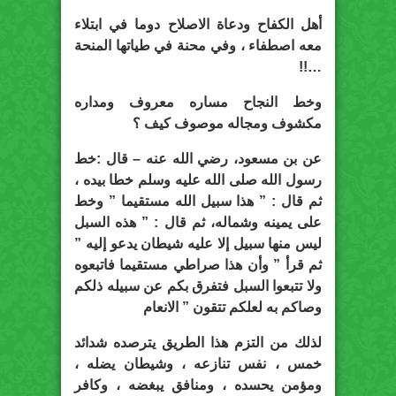
أهل الكفاح ودعاة الاصلاح دوما في ابتلاء
معه اصطفاء ، وفي محنة في طياتها المنحة
…!!
وخط النجاح مساره معروف ومداره
مكشوف ومجاله موصوف كيف ؟
عن بن مسعود، رضي الله عنه – قال :خط
رسول الله صلى الله عليه وسلم خطا بيده ،
ثم قال : ” هذا سبيل الله مستقيما ” وخط
على يمينه وشماله، ثم قال : ” هذه السبل
ليس منها سبيل إلا عليه شيطان يدعو إليه ”
ثم قرأ ” وأن هذا صراطي مستقيما فاتبعوه
ولا تتبعوا السبل فتفرق بكم عن سبيله ذلكم
وصاكم به لعلكم تتقون ” الانعام
لذلك من التزم هذا الطريق يترصده شدائد
خمس ، نفس تنازعه ، وشيطان يضله ،
ومؤمن يحسده ، ومنافق يبغضه ، وكافر