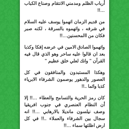
أرباب الظلم ومدمني الانتقام وصناع الكباب
…!!
من قديم الزمان اتهموا يوسف عليه السلام
في شرفه ، واتهموه بالسرقة ، لكنه صبر
فكان من االمحسنين…!!
واتهموا الصادق الامين في عرضه إفكا وكذبا
بعد ان قالوا عليه ساحر وهو الذي قال فيه
القرآن ” وانك لعلي خلق عظيم ”
وهكذا المستبدون والمنافقون في كل
العصور والدهور يوصمون الشرفاء الابرياء
كذبا واثما ..!!
كان رمز الحرية والتسامح والعطاء …!! إلا
أن النظام العنصري في جنوب افريقيا
وصف نيلسون مانديلا بالارهابي …!! انه
سجال بين الشرفاء والعملاء ..!! في كل
ارض اظلتها سماء …!!