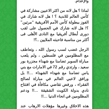
والإعدام.
لماذا ؟ هل لانه من اكثر الاعبين مشاركة في
كأس العالم للاندية ؟ ! هل لانه شارك في
الفوز ببطولة كأس الأمم الأفريقية “مرتين”
؟! هل لانه شارك في الحصول على لقب
دورى أبطال أفريقيا مع النادى الأهلى فى
أكثر من مناسبة فاحبته الملايين ..؟!
الرجل غضب لسب رسول الله ، وتعاطف
مع المظلومين في فلسطين ، ولم يلعب
مباراة السوبر تضامنا مع شهداء مجزرة بور
سعيد ، وارتدي رقم 72 في الامارات مع بني
ياس تضامنا مع شهداء الشهداء …!! بل
ورافق لاعبي العالم في مباراة لصالح
الفقراء ، ورفض تقاضي مكافأة في افتتاح
نادي بدولة الكويت الشقيقة …!! ودعم
المظلومين في انحاء الدنيا …!!
هذه الاخلاق وغيرها مؤهلات الارهاب عند