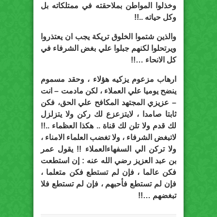
وخذلوا المواطن بملاحقته في ممتلكاته بل
وكل حياته ..!!
والذين شتموا الخلوق تريكة يجب ان يعتذروا
ويرتحلوا لكنهم جبلوا علي بغض الشرفاء في
كل الانحاء …!!
ارهاب مزعوم يزكيه هؤلاء ، وحقد مسموم
ينضح يوميا علي العملاء ، لكن مادمت – انت
– عزيزي المجتهد المكافح علي الحق، فكن
ثابتا صامدا ، لايتزعزع لك ركن ولا يتزلزل
لك قدم ولا تلن لك قناة .. هكذا العظماء ..!!
لاتبغض الشرفاء ، ولا تغضب العلماء الامناء ،
ولا تركن الي السفهاءالعملاء !! يقول عمر
بن عبد العزيز رضي الله عنه : إن استطعت
فكن عالما ، فإن لم تستطع فكن متعلما ،
فإن لم تستطع فأحبهم ، فإن لم تستطع فلا
تبغضهم …!!