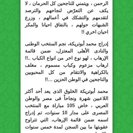
الرحمن ، ويتمني للناجحين كل الحرمان ، لا
يكف عن التعرّض لنجاحهم والترصد
لتقدمهم والتشكك في أعمالهم ، وزرع
الشبهات حولهم ، بالنفاق احيانا والمكر
احيان اخري !!
إدراج محمد أبوتريكة، نجم المنتخب الوطنى
والنادى الأهلى المعتزل، ضمن قائمة
الإرهاب ، لهو نوع اخر من انواع الكباب ..!!
ارهاب مزعوم وكباب مسموم ، مغلف
بالكراهية والانتقام من كل المحبوبين
والناجحين في الوطن الحزين …!!
محمد أبوتريكة الخلوق الذى يعد أحد أكثر
اللاعبين شهرة ونجاحاً فى مصر والوطن
العربي ، خاض 105 مباراة مع المنتخب
المصرى على مدار 10 سنوات، تم إدراج
اسمه ضمن قائمة الإرهاب، التي تتراوح
عقوبتها ما بين السجن لمدة خمس سنوات