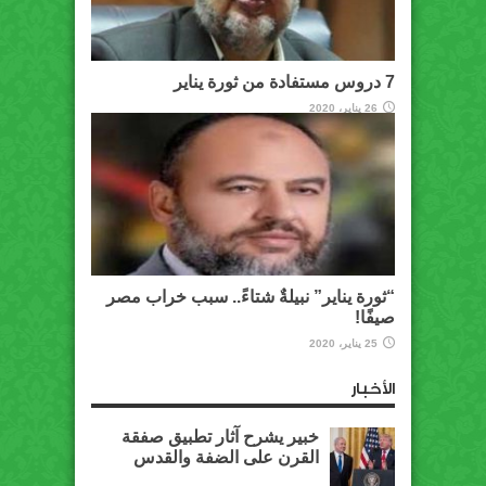
7 دروس مستفادة من ثورة يناير
26 يناير، 2020
“ثورة يناير” نبيلةٌ شتاءً.. سبب خراب مصر
صيفًا!
25 يناير، 2020
الأخبار
خبير يشرح آثار تطبيق صفقة
القرن على الضفة والقدس