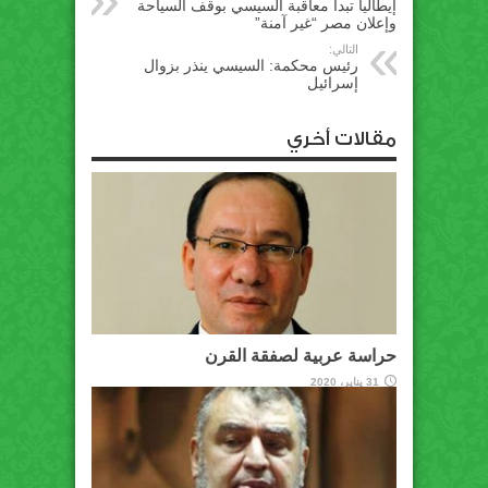
إيطاليا تبدأ معاقبة السيسي بوقف السياحة
وإعلان مصر “غير آمنة”
التالي:
رئيس محكمة: السيسي ينذر بزوال
إسرائيل
مقالات أخري
حراسة عربية لصفقة القرن
31 يناير، 2020