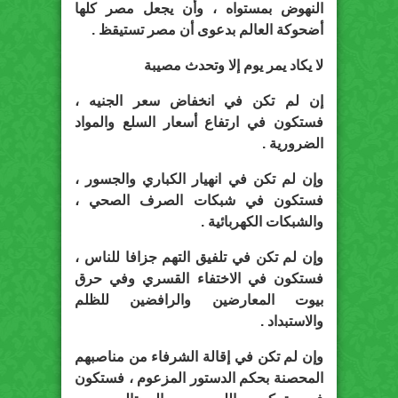
النهوض بمستواه ، وأن يجعل مصر كلها
أضحوكة العالم بدعوى أن مصر تستيقظ .
لا يكاد يمر يوم إلا وتحدث مصيبة
إن لم تكن في انخفاض سعر الجنيه ،
فستكون في ارتفاع أسعار السلع والمواد
الضرورية .
وإن لم تكن في انهيار الكباري والجسور ،
فستكون في شبكات الصرف الصحي ،
والشبكات الكهربائية .
وإن لم تكن في تلفيق التهم جزافا للناس ،
فستكون في الاختفاء القسري وفي حرق
بيوت المعارضين والرافضين للظلم
والاستبداد .
وإن لم تكن في إقالة الشرفاء من مناصبهم
المحصنة بحكم الدستور المزعوم ، فستكون