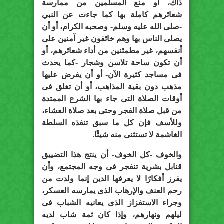
ذاك، أو منع المسلمين من ممارسة
شعائرهم كاملة بها كما جاءت عن النبي
-صلى الله عليه وسلم- وصحبه الكرام، أو أن
يصلى الناس بها وهم خائفون غير آمنين على
أنفسهم، غير مطمئنين من أداء شعائرهم، أو
أن تكون ساحة تلاسن وشجار -كما يحدث
فى مساجد كثيرة الآن- أو أن يفرض عليها
مذهب دون بقية المذاهب، أو أن تغلق فى
أوقات الصلاة التى جاء بها الشرع الممتدة
من قبل صلاة الفجر وحتى بعد صلاة العشاء،
وللأسف فإن كل ما سبق تنفذه السلطة
الغاشمة لا تستثنى منه شيئًا.
والخوف -كل الخوف- أن ينتج هذا التضييق
قنابل بشرية تنفجر فى وجه المجتمع، وأن
يفرز أفكارًا لا يعرفها الدين إنما ولدت من
رحم العنف والإرهاب الذى يمارسه العسكر،
وجراء الاستفزاز الذى يعانيه الشباب فى
ليلهم ونهارهم، وإذا كان ثمة شاب لديه