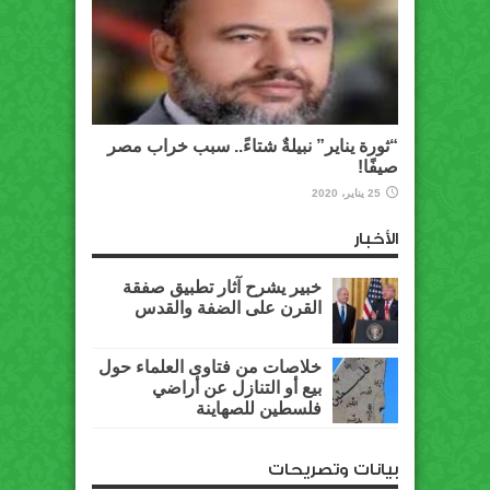
“ثورة يناير” نبيلةٌ شتاءً.. سبب خراب مصر
صيفًا!
25 يناير، 2020
الأخبار
خبير يشرح آثار تطبيق صفقة
القرن على الضفة والقدس
خلاصات من فتاوى العلماء حول
بيع أو التنازل عن أراضي
فلسطين للصهاينة
بيانات وتصريحات