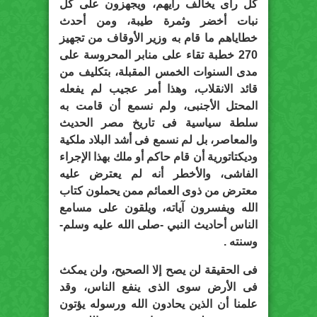
كل رأى يخالف رأيهم، ويجهزون على كل
نبات أخضر وثمرة طيبة، ومن أحدث
خطاياهم ما قام به وزير الأوقاف من تجهيز
270 خطبة تقاء على منابر المحروسة على
مدى السنوات الخمس المقبلة، بتكليف من
قائد الانقلاب، وهذا أمر عجيب لم يفعله
المحتل الأجنبى، ولم نسمع أن قامت به
سلطة سياسية فى تاريخ مصر الحديث
والمعاصر، بل لم نسمع فى أشد البلاد ملكية
وديكتاتورية أن قام حاكم أو ملك بهذا الإجراء
الفاشى، والأخطر أنه لم يعترض عليه
معترض من ذوى العمائم ممن يحملون كتاب
الله ويفسرون آياته، ويلقون على مسامع
الناس أحاديث النبي -صلى الله عليه وسلم-
وسنته .
فى الحقيقة لن يصح إلا الصحيح، ولن يمكث
فى الأرض سوى الذى ينفع الناس، وقد
علمنا أن الذين يحادون الله ورسوله يؤتون