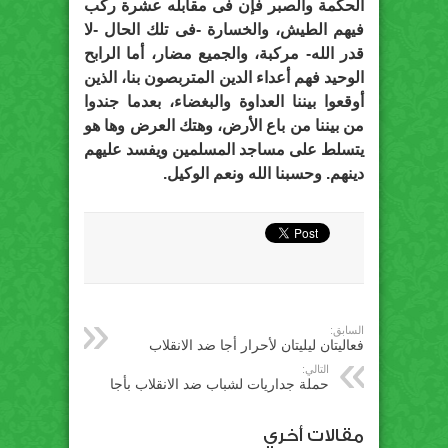
الحكمة والصبر فإن فى مقابله عشرة ركب
فيهم الطيش، والخسارة -فى تلك الحال -لا
قدر الله- مركبة، والجميع مضار، أما الرابح
الوحيد فهم أعداء الدين المتربصون بنا، الذين
أوقعوا بيننا العداوة والبغضاء، بعدما جندوا
من بيننا من باع الأرض، وهتك العرض وها هو
يتسلط على مساجد المسلمين ويفسد عليهم
دينهم. وحسبنا الله ونعم الوكيل.
السابق:
فعاليتان ليليتان لأحرار أجا ضد الانقلاب
التالي:
حملة جداريات لشباب ضد الانقلاب بأجا
مقالات أخري