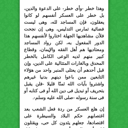
وهذا خطر -وأى خطر- على الدعوة والدين،
بل خطر على العسكر أنفسهم لو كانوا
يعقلون، فإن المساجد لله، وهى ليست
فضائية تمارس التدليس، وهى إن نجحت
فلأن مشاهديها الجهلة اختاروا لأنفسهم هذا
الدور المفعول به، لكن رواد المساجد
ومعتاديها هم أهل الفقه والإيمان، وقطاع
كبير منهم لديه الوعى الكامل بالخطر
المحدق وبالغارات المتتالية على الدين، وإن
قبل أحدهم أن يعتلى المنبر واحد من هؤلاء
التابعين ممن باعوا دينهم بدنيا غيرهم
واشتروا بآيات الله ثمنًا قليلا -فلن يقبل
بتحريف أو تبديل فى دين الله أو فى كتابه أو
فى سنة رسوله -صلى الله عليه وسلم-.
إن هلع العسكر من ردة فعل الشعب بعد
اغتصابهم حكم البلاد والسيطرة على
اقتصادها، جعلهم يئدون كل حى، ويقتلون