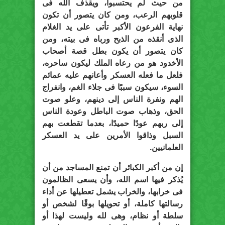
من حيث لم يحتسبوا، ويقذف الله فى
قلوبهم الرعب، ومن كان يتصور أن تكون
نهاية الفرعون الأكبر تأتى على يد الغلام
الذى أنقذه من الذبح ورباه فى بيته، ومن
كان يتصور أن يكون بطل قصة أصحاب
الأخدود هو من رعاه الملك ليكون ساحره،
فلعل ما فعله العسكر وأعانهم عليه عمائم
السوء، سيكون سببًا فى جلاء الغم، وانفراج
الهم ونفرة الناس إلى دينهم، وعلو صوت
الحق، وذهاب صوت الباطل وعودة الناس
إلى ربهم عودًا حميدًا، بعدما تقطعت بهم
السبل وذاقوا الأمرين على يد العسكر
العلمانيين.
إن من أكبر الكبائر أن تمنع المساجد من أن
يُذكر فيها اسم الله، وأن يسعى الظالمون
فى خرابها، والخراب يشمل تعطيلها عن أداء
رسالتها كاملة، أو تحويلها بوقًا لشخص أو
سلطة أو نظام، وهى لله وليست لهذا أو