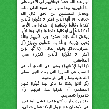
لهم عند الله حجة؛ فيعاقبهم في الآخرة على
ما أظهروه وبدا منهم من سوء الظن بالله،
وتخذيل المسلمين عن الحق، قال الله
-تعالى-: (يَا أَيُّهَا الَّذِينَ آمَنُوا لا تَكُونُوا كَالَّذِينَ
كَفَرُوا وَقَالُوا لإِخْوَانِهِمْ إِذَا ضَرَبُوا فِي الأَرْضِ
أَوْ كَانُوا غُزًّى لَوْ كَانُوا عِنْدَنَا مَا مَاتُوا وَمَا قُتِلُوا
لِيَجْعَلَ اللَّهُ ذَلِكَ حَسْرَةً فِي قُلُوبِهِمْ وَاللَّهُ
يُحْيِي وَيُمِيتُ وَاللَّهُ بِمَا تَعْمَلُونَ بَصِيرٌ) (آل
عمران:156)، وقوله -تعالى-: (يَا أَيُّهَا الَّذِينَ
آمَنُوا لا تَكُونُوا كَالَّذِينَ كَفَرُوا) يعني:
المنافقين.
(وَقَالُوا لإِخْوَانِهِمْ) يعني: في النفاق أو في
النسب في السرايا التي بعث النبي -صلى
الله عليه وسلم- إلى بئر معونة.
(لَوْ كَانُوا عِنْدَنَا مَا مَاتُوا وَمَا قُتِلُوا) فنهيَ
المسلمون أن يقولوا مثل قولهم، وأن
يتذمروا كتذمرهم.
وقد وردت آيات كثيرة تفيد فشل المنافقين
في الامتحان عند نزول البلاء؛ فقال -تعالى-: