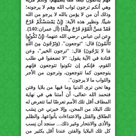
وهي أنكم ترجون ثواب الله وهم لا يرجونه؛
وذلك أن من لا يؤمن بالله لا يرجو من الله
شيئًا. ونظير هذه الآية: (إِنْ يَمْسَسْكُمْ قَرْحٌ
فَقَدْ مَسَّ الْقَوْمَ قَرْحٌ مِثْلُهُ) (آل عمران:140).
وعن ابن عباس -رضي الله عنهما- (إِنْ تَكُونُوا
تَأْلَمُونَ) قال: “توجعون”. (وَتَرْجُونَ مِنَ اللَّهِ
مَا لا يَرْجُونَ) قال: “ترجون الخير”، وعن
قتادة في الآية يقول: “لا تضعفوا في طلب
القوم، فإنكم إن تكونوا تتوجعون فإنهم
يتوجعون كما تتوجعون، وترجون من الأجر
والثواب ما لا يرجون”.
وها نحن نرى الدنيا وما فيها من بلايا وفتن
فنحمد الله -تعالى- أن أمتنا هي في نهاية
المطاف أقل تلك الأمم تعرضًا لما تتعرض له
تلك البلاد من المحن، وإلا خبرني عن نِسَب
الطلاق والقتل والاعتداءات بأنواعها، والظلم
والأذى والانتحار وغير ذلك… سنجد أن نِسب
كل تلك البلايا والفتن عندنا أقل بكثير من