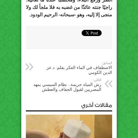
راجيًا جنته عائذًا من غضبه به فلا ملجأ لك ولا
منجى إلا إليه، وهو -سبحانه- الرحيم الودود.
السابق:
الاصطفاف في الماء العكر بقلم: د.عز
الدين الكومي
التالي:
رش المياه جريمة.. نظام السيسي يمهد
المصريين لقبول الجفاف والعطش
مقالات أخري