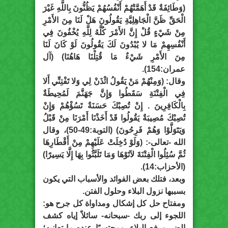
(وَطَائِفَةٌ قَدْ أَهَمَّتْهُمْ أَنْفُسُهُمْ يَظُنُّونَ بِاللَّهِ غَيْرَ
الْحَقِّ ظَنَّ الْجَاهِلِيَّةِ يَقُولُونَ هَلْ لَنَا مِنَ الأَمْرِ
مِنْ شَيْءٍ قُلْ إِنَّ الأَمْرَ كُلَّهُ لِلَّهِ يُخْفُونَ فِي
أَنْفُسِهِمْ مَا لا يُبْدُونَ لَكَ يَقُولُونَ لَوْ كَانَ لَنَا
مِنَ الأَمْرِ شَيْءٌ مَا قُتِلْنَا هَاهُنَا) (آل
عمران:154).
وقال: (وَمِنْهُمْ مَنْ يَقُولُ ائْذَنْ لِي وَلا تَفْتِنِّي أَلا
فِي الْفِتْنَةِ سَقَطُوا وَإِنَّ جَهَنَّمَ لَمُحِيطَةٌ
بِالْكَافِرِينَ . إِنْ تُصِبْكَ حَسَنَةٌ تَسُؤْهُمْ وَإِنْ
تُصِبْكَ مُصِيبَةٌ يَقُولُوا قَدْ أَخَذْنَا أَمْرَنَا مِنْ قَبْلُ
وَيَتَوَلَّوْا وَهُمْ فَرِحُونَ) (التوبة:49-50)، وقال
الله -تعالى-: (وَلَوْ دُخِلَتْ عَلَيْهِمْ مِنْ أَقْطَارِهَا
ثُمَّ سُئِلُوا الْفِتْنَةَ لآتَوْهَا وَمَا تَلَبَّثُوا بِهَا إِلَّا يَسِيرًا)
(الأحزاب:14).
وبعد، فتلك بعض الفوائد والأسباب التي يكون
بسببها نزول البلاء وحلول الفتن.
ومفتاح حل كل إشكال ومداواة كل جرح هو:
اللجوء إلى ربك -سبحانه- سائلاً إياه كشف
الضر ورفع البلاء، ومحتسبًا عنده ما تعانيه؛