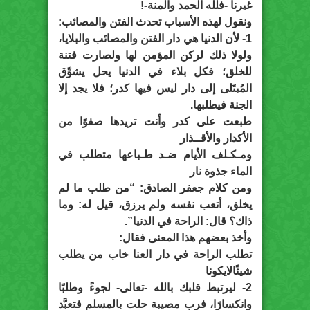
غيرنا -فلله الحمد والمنة-!
ونقول لهذه الأسباب تحدث الفتن والمصائب:
1- لأن الدنيا هي دار الفتن والمصائب والبلايا،
ولولا ذلك لركن المؤمن لها ولصارت فتنة
للخلق؛ فكل بلاء في الدنيا يحل يشوِّق
المُبتَلى إلى دار ليس فيها كدر؛ فلا يجد إلا
الجنة فيطلبها.
طبعت على كدر وأنت تريدها صفوًا من
الأكدار والأقــذار
ومـكـلف الأيام ضـد طـباعها متطلب في
الماء جذوة نار
ومن كلام جعفر الصادق: “من طلب ما لم
يخلق، أتعب نفسه ولم يرزق، قيل له: وما
ذاك؟ قال: الراحة في الدنيا”.
وأخذ بعضهم هذا المعنى فقال:
تطلب الراحة في دار العنا خاب من يطلب
شيئًالايكونا
2- ليرتبط قلبك بالله -تعالى- لجوءً وطلبًا
وانكسارًا، فرب مصيبة حلت بالمسلم فتعبَّد