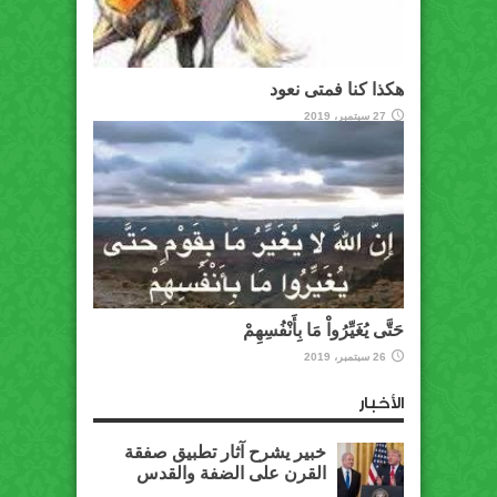
هكذا كنا فمتى نعود
27 سبتمبر، 2019
حَتَّى يُغَيِّرُواْ مَا بِأَنْفُسِهِمْ
26 سبتمبر، 2019
الأخبار
خبير يشرح آثار تطبيق صفقة
القرن على الضفة والقدس