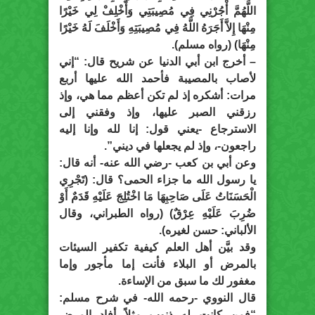
اللَّهُمَّ أْجُرْنِي فِي مُصِيبَتِي وَأَخْلِفْ لِي خَيْرًا
مِنْهَا إِلاَّ أَجَرَهُ اللَّهُ فِي مُصِيبَتِهِ وَأَخْلَفَ لَهُ خَيْرًا
مِنْهَا) (رواه مسلم).
– أخرج ابن أبي الدنيا عن شريح قال: “إني
لأصاب بالمصيبة فأحمد الله عليها أربع
مرات: أشكره إذ لم تكن أعظم مما هي، وإذ
رزقني الصبر عليها، وإذ وفقني إلى
الاسترجاع -يعني قول: إنا لله وإنا إليه
راجعون-، وإذ لم يجعلها في ديني”.
وعن أبي بن كعب -رضي الله عنه- أنه قال:
يا رسول الله ما جزاء الحمى؟ قال: (تَجْرِي
الْحَسَنَاتُ عَلَى صَاحِبِهَا مَا اخْتُلِجَ عَلَيْهِ قَدَمٌ أَوْ
ضُرِبَ عَلَيْهِ عِرْقٌ) (رواه الطبراني، وقال
الألباني: حسن لغيره).
وقد بيَّن أهل العلم كيفية تكفير السيئات
بالمرض أو البلاء فأنت إما مأجور وإما
مغفور لك ما سبق من الإساءة.
قال النووي -رحمه الله- في شرح مسلم:
“فمن كانت له ذنوب مثلاً أفاد المرض