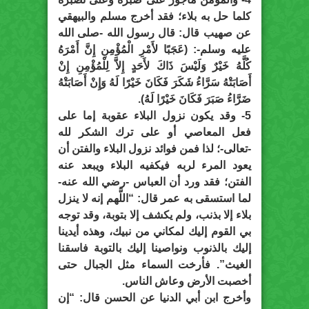
كلما حل به بلاء؛ فقد أخرج مسلم والبيهقي
عن صهيب قال: قال رسول الله -صلى الله
عليه وسلم-: (عَجَبًا لأَمْرِ الْمُؤْمِنِ إِنَّ أَمْرَهُ
كُلَّهُ خَيْرٌ وَلَيْسَ ذَاكَ لأَحَدٍ إِلاَّ لِلْمُؤْمِنِ إِنْ
أَصَابَتْهُ سَرَّاءُ شَكَرَ فَكَانَ خَيْرًا لَهُ وَإِنْ أَصَابَتْهُ
ضَرَّاءُ صَبَرَ فَكَانَ خَيْرًا لَهُ).
5- وقد يكون نزول البلاء عقوبة إما على
فعل المعاصي أو على ترك الشكر لله
-تعالى-؛ لذا فمن فوائد نزول البلاء والفتن أن
يعود المرء لربه فيكفيه البلاء ويبعد عنه
الفتن؛ فقد ورد أن العباس -رضي الله عنه-
لما استسقى به عمر قال: “اللَّهم إنه لا ينزل
بلاء إلا بذنب، ولم يكشف إلا بتوبة، وقد توجه
بي القوم إليك لمكاني من نبيك، وهذه أيدينا
إليك بالذنوب ونواصينا إليك بالتوبة فاسقنا
الغيث”. فأرخت السماء مثل الجبال حتى
أخصبت الأرض وعاش الناس.
وأخرج ابن أبي الدنيا عن الحسن قال: “إن