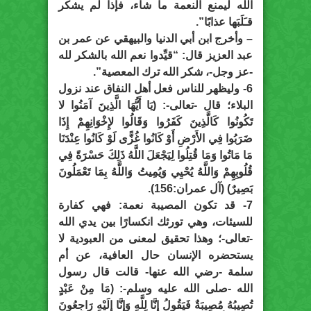
الله ليمنع النعمة ما شاء، فإذا لم يشكر
قـَلَبَها عذابًا”.
– وأخرج ابن أبي الدنيا والبيهقي عن عمر بن
عبد العزيز قال: “قيِّدوا نعم الله بالشكر لله
-عز وجل-، شكر الله ترك المعصية”.
6- وليظهر للناس فعل أهل النفاق عند نزول
البلاء؛ قال -تعالى-: (يَا أَيُّهَا الَّذِينَ آمَنُوا لا
تَكُونُوا كَالَّذِينَ كَفَرُوا وَقَالُوا لإِخْوَانِهِمْ إِذَا
ضَرَبُوا فِي الأَرْضِ أَوْ كَانُوا غُزًّى لَوْ كَانُوا عِنْدَنَا
مَا مَاتُوا وَمَا قُتِلُوا لِيَجْعَلَ اللَّهُ ذَلِكَ حَسْرَةً فِي
قُلُوبِهِمْ وَاللَّهُ يُحْيِي وَيُمِيتُ وَاللَّهُ بِمَا تَعْمَلُونَ
بَصِيرٌ) (آل عمران:156).
7- قد تكون المصيبة نعمة: فهي كفارة
للسيئات، وهي تورثك انكسارًا بين يدي الله
-تعالى-؛ وهذا تحقيق لمعنى من العبودية لا
يستحضره الإنسان حال العافية، عن أم
سلمة -رضي الله عنها- قالت قال رسول
الله -صلى الله عليه وسلم-: (مَا مِنْ عَبْدٍ
تُصِيبُهُ مُصِيبَةٌ فَيَقُولُ إِنَّا لِلَّهِ وَإِنَّا إِلَيْهِ رَاجِعُونَ