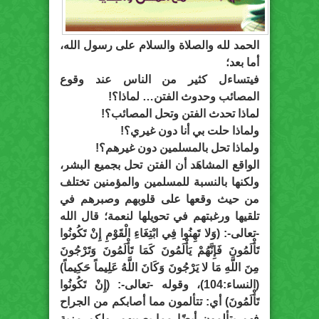
الحمد لله والصلاة والسلام على رسول الله،
أما بعد؛
فيتساءل كثير من الناس عند وقوع
المصائب وحدوث الفتن… لماذا؟!
لماذا تحدث الفتن وتحل المصائب؟!
ولماذا حلت بي أنا دون غيري؟!
ولماذا تحل بالمسلمين دون غيرهم؟!
الواقع المشاهَد أن الفتن تحل بجميع البشر،
ولكنها بالنسبة للمسلمين والمؤمنين تختلف
من حيث وقعها على قلوبهم وصبرهم في
تلقيها ورغبتهم في تحويلها لنعمة؛ قال الله
-تعالى-: (وَلا تَهِنُوا فِي ابْتِغَاءِ الْقَوْمِ إِنْ تَكُونُوا
تَأْلَمُونَ فَإِنَّهُمْ يَأْلَمُونَ كَمَا تَأْلَمُونَ وَتَرْجُونَ
مِنَ اللَّهِ مَا لا يَرْجُونَ وَكَانَ اللَّهُ عَلِيماً حَكِيماً)
(النساء:104)، وقوله -تعالى-: (إِنْ تَكُونُوا
تَأْلَمُونَ) أي: تتألمون مما أصابكم من الجراح
فهم يتألمون أيضًا مما يصيبهم، ولكم مزية