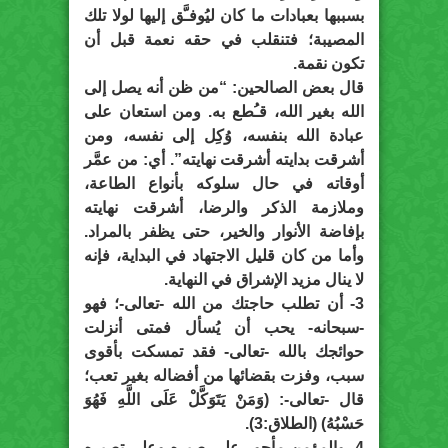
بسببها بعبادات ما كان ليُوفـَّق إليها لولا تلك
المصيبة؛ فتنقلب في حقه نعمة قبل أن
تكون نقمة.
قال بعض الصالحين: “من ظن أنه يصل إلى
الله بغير الله، قـُطع به. ومن استعان على
عبادة الله بنفسه، وُكِل إلى نفسه، ومن
أشرقت بدايته أشرقت نهايته”. أي: من عمَّر
أوقاته في حال سلوكه بأنواع الطاعة،
وملازمة الذكر والرضا، أشرقت نهايته
بإفاضة الأنوار والخير، حتى يظفر بالمراد.
وأما من كان قليل الاجتهاد في البداية، فإنه
لا ينال مزيد الإشراق في النهاية.
3- أن تطلب حاجتك من الله -تعالى-؛ فهو
-سبحانه- يحب أن يُسأل فمتى أنزلت
حوائجك بالله -تعالى- فقد تمسكت بأقوى
سبب، وفزت بقضائها من أفضاله بغير تعب؛
قال -تعالى-: (وَمَنْ يَتَوَكَّلْ عَلَى اللَّهِ فَهُوَ
حَسْبُهُ) (الطلاق:3).
4- والمؤمن مأجور على صبره وعلى تصبره