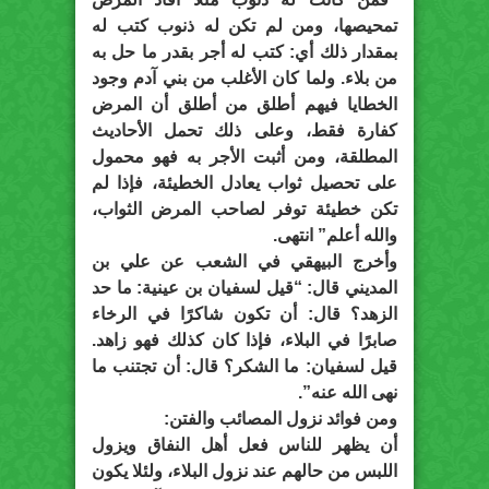
تمحيصها، ومن لم تكن له ذنوب كتب له
بمقدار ذلك أي: كتب له أجر بقدر ما حل به
من بلاء. ولما كان الأغلب من بني آدم وجود
الخطايا فيهم أطلق من أطلق أن المرض
كفارة فقط، وعلى ذلك تحمل الأحاديث
المطلقة، ومن أثبت الأجر به فهو محمول
على تحصيل ثواب يعادل الخطيئة، فإذا لم
تكن خطيئة توفر لصاحب المرض الثواب،
والله أعلم” انتهى.
وأخرج البيهقي في الشعب عن علي بن
المديني قال: “قيل لسفيان بن عينية: ما حد
الزهد؟ قال: أن تكون شاكرًا في الرخاء
صابرًا في البلاء، فإذا كان كذلك فهو زاهد.
قيل لسفيان: ما الشكر؟ قال: أن تجتنب ما
نهى الله عنه”.
ومن فوائد نزول المصائب والفتن:
أن يظهر للناس فعل أهل النفاق ويزول
اللبس من حالهم عند نزول البلاء، ولئلا يكون