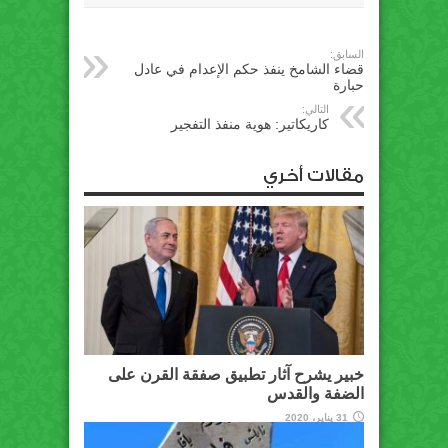
السابق:
قضاء الشامخ ينفذ حكم الإعدام في عادل
حبارة
التالي:
كاريكاتير: هوية منفذ التفجير
مقالات أخري
خبير يشرح آثار تطبيق صفقة القرن على
الضفة والقدس
31 يناير، 2020