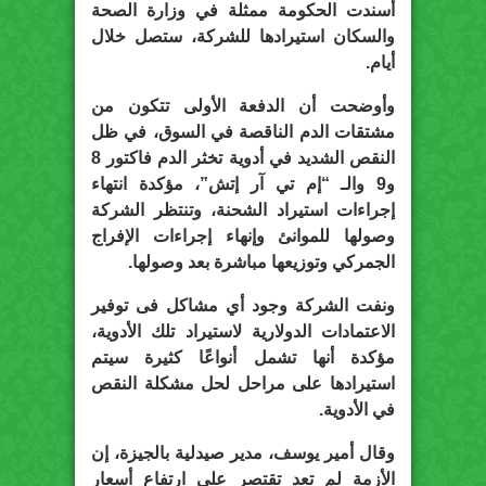
أسندت الحكومة ممثلة في وزارة الصحة
والسكان استيرادها للشركة، ستصل خلال
أيام.
وأوضحت أن الدفعة الأولى تتكون من
مشتقات الدم الناقصة في السوق، في ظل
النقص الشديد في أدوية تخثر الدم فاكتور 8
و9 والـ “إم تي آر إتش”، مؤكدة انتهاء
إجراءات استيراد الشحنة، وتنتظر الشركة
وصولها للموانئ وإنهاء إجراءات الإفراج
الجمركي وتوزيعها مباشرة بعد وصولها.
ونفت الشركة وجود أي مشاكل فى توفير
الاعتمادات الدولارية لاستيراد تلك الأدوية،
مؤكدة أنها تشمل أنواعًا كثيرة سيتم
استيرادها على مراحل لحل مشكلة النقص
في الأدوية.
وقال أمير يوسف، مدير صيدلية بالجيزة، إن
الأزمة لم تعد تقتصر على ارتفاع أسعار