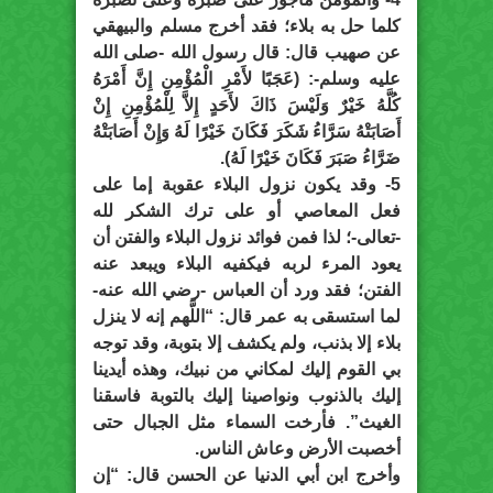
كلما حل به بلاء؛ فقد أخرج مسلم والبيهقي
عن صهيب قال: قال رسول الله -صلى الله
عليه وسلم-: (عَجَبًا لأَمْرِ الْمُؤْمِنِ إِنَّ أَمْرَهُ
كُلَّهُ خَيْرٌ وَلَيْسَ ذَاكَ لأَحَدٍ إِلاَّ لِلْمُؤْمِنِ إِنْ
أَصَابَتْهُ سَرَّاءُ شَكَرَ فَكَانَ خَيْرًا لَهُ وَإِنْ أَصَابَتْهُ
ضَرَّاءُ صَبَرَ فَكَانَ خَيْرًا لَهُ).
5- وقد يكون نزول البلاء عقوبة إما على
فعل المعاصي أو على ترك الشكر لله
-تعالى-؛ لذا فمن فوائد نزول البلاء والفتن أن
يعود المرء لربه فيكفيه البلاء ويبعد عنه
الفتن؛ فقد ورد أن العباس -رضي الله عنه-
لما استسقى به عمر قال: “اللَّهم إنه لا ينزل
بلاء إلا بذنب، ولم يكشف إلا بتوبة، وقد توجه
بي القوم إليك لمكاني من نبيك، وهذه أيدينا
إليك بالذنوب ونواصينا إليك بالتوبة فاسقنا
الغيث”. فأرخت السماء مثل الجبال حتى
أخصبت الأرض وعاش الناس.
وأخرج ابن أبي الدنيا عن الحسن قال: “إن