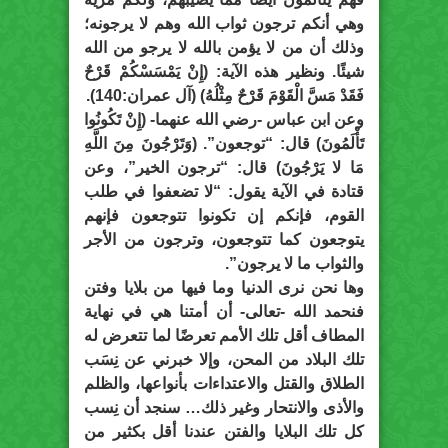
وهي أنكم ترجون ثواب الله وهم لا يرجونه؛
وذلك أن من لا يؤمن بالله لا يرجو من الله
شيئًا. ونظير هذه الآية: (إِنْ يَمْسَسْكُمْ قَرْحٌ
فَقَدْ مَسَّ الْقَوْمَ قَرْحٌ مِثْلُهُ) (آل عمران:140).
وعن ابن عباس -رضي الله عنهما- (إِنْ تَكُونُوا
تَأْلَمُونَ) قال: “توجعون”. (وَتَرْجُونَ مِنَ اللَّهِ
مَا لا يَرْجُونَ) قال: “ترجون الخير”، وعن
قتادة في الآية يقول: “لا تضعفوا في طلب
القوم، فإنكم إن تكونوا تتوجعون فإنهم
يتوجعون كما تتوجعون، وترجون من الأجر
والثواب ما لا يرجون”.
وها نحن نرى الدنيا وما فيها من بلايا وفتن
فنحمد الله -تعالى- أن أمتنا هي في نهاية
المطاف أقل تلك الأمم تعرضًا لما تتعرض له
تلك البلاد من المحن، وإلا خبرني عن نِسَب
الطلاق والقتل والاعتداءات بأنواعها، والظلم
والأذى والانتحار وغير ذلك… سنجد أن نِسب
كل تلك البلايا والفتن عندنا أقل بكثير من