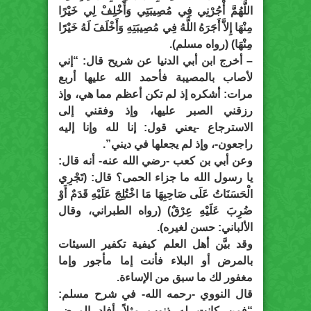
اللَّهُمَّ أْجُرْنِي فِي مُصِيبَتِي وَأَخْلِفْ لِي خَيْرًا
مِنْهَا إِلاَّ أَجَرَهُ اللَّهُ فِي مُصِيبَتِهِ وَأَخْلَفَ لَهُ خَيْرًا
مِنْهَا) (رواه مسلم).
– أخرج ابن أبي الدنيا عن شريح قال: “إني
لأصاب بالمصيبة فأحمد الله عليها أربع
مرات: أشكره إذ لم تكن أعظم مما هي، وإذ
رزقني الصبر عليها، وإذ وفقني إلى
الاسترجاع -يعني قول: إنا لله وإنا إليه
راجعون-، وإذ لم يجعلها في ديني”.
وعن أبي بن كعب -رضي الله عنه- أنه قال:
يا رسول الله ما جزاء الحمى؟ قال: (تَجْرِي
الْحَسَنَاتُ عَلَى صَاحِبِهَا مَا اخْتُلِجَ عَلَيْهِ قَدَمٌ أَوْ
ضُرِبَ عَلَيْهِ عِرْقٌ) (رواه الطبراني، وقال
الألباني: حسن لغيره).
وقد بيَّن أهل العلم كيفية تكفير السيئات
بالمرض أو البلاء فأنت إما مأجور وإما
مغفور لك ما سبق من الإساءة.
قال النووي -رحمه الله- في شرح مسلم:
“فمن كانت له ذنوب مثلاً أفاد المرض