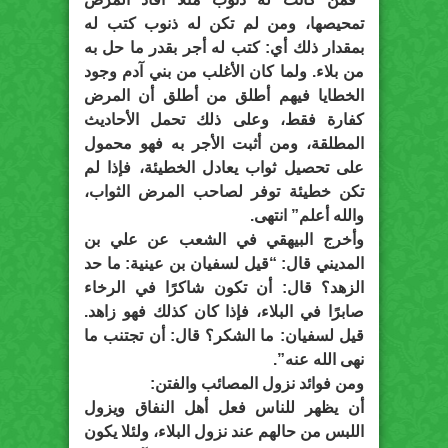
تمحيصها، ومن لم تكن له ذنوب كتب له
بمقدار ذلك أي: كتب له أجر بقدر ما حل به
من بلاء. ولما كان الأغلب من بني آدم وجود
الخطايا فيهم أطلق من أطلق أن المرض
كفارة فقط، وعلى ذلك تحمل الأحاديث
المطلقة، ومن أثبت الأجر به فهو محمول
على تحصيل ثواب يعادل الخطيئة، فإذا لم
تكن خطيئة توفر لصاحب المرض الثواب،
والله أعلم” انتهى.
وأخرج البيهقي في الشعب عن علي بن
المديني قال: “قيل لسفيان بن عينية: ما حد
الزهد؟ قال: أن تكون شاكرًا في الرخاء
صابرًا في البلاء، فإذا كان كذلك فهو زاهد.
قيل لسفيان: ما الشكر؟ قال: أن تجتنب ما
نهى الله عنه”.
ومن فوائد نزول المصائب والفتن:
أن يظهر للناس فعل أهل النفاق ويزول
اللبس من حالهم عند نزول البلاء، ولئلا يكون