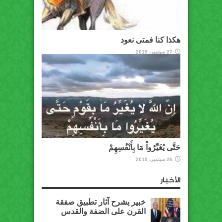
هكذا كنا فمتى نعود
27 سبتمبر، 2019
حَتَّى يُغَيِّرُواْ مَا بِأَنْفُسِهِمْ
26 سبتمبر، 2019
الأخبار
خبير يشرح آثار تطبيق صفقة
القرن على الضفة والقدس