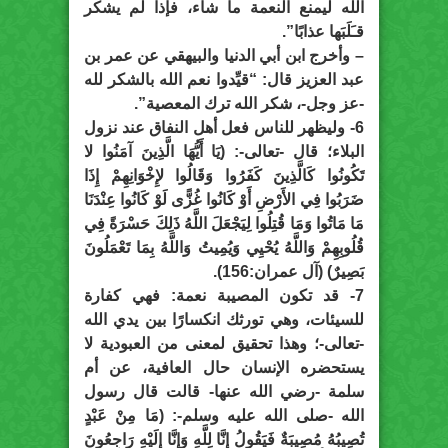
الله ليمنع النعمة ما شاء، فإذا لم يشكر
قـَلَبَها عذابًا”.
– وأخرج ابن أبي الدنيا والبيهقي عن عمر بن
عبد العزيز قال: “قيِّدوا نعم الله بالشكر لله
-عز وجل-، شكر الله ترك المعصية”.
6- وليظهر للناس فعل أهل النفاق عند نزول
البلاء؛ قال -تعالى-: (يَا أَيُّهَا الَّذِينَ آمَنُوا لا
تَكُونُوا كَالَّذِينَ كَفَرُوا وَقَالُوا لإِخْوَانِهِمْ إِذَا
ضَرَبُوا فِي الأَرْضِ أَوْ كَانُوا غُزًّى لَوْ كَانُوا عِنْدَنَا
مَا مَاتُوا وَمَا قُتِلُوا لِيَجْعَلَ اللَّهُ ذَلِكَ حَسْرَةً فِي
قُلُوبِهِمْ وَاللَّهُ يُحْيِي وَيُمِيتُ وَاللَّهُ بِمَا تَعْمَلُونَ
بَصِيرٌ) (آل عمران:156).
7- قد تكون المصيبة نعمة: فهي كفارة
للسيئات، وهي تورثك انكسارًا بين يدي الله
-تعالى-؛ وهذا تحقيق لمعنى من العبودية لا
يستحضره الإنسان حال العافية، عن أم
سلمة -رضي الله عنها- قالت قال رسول
الله -صلى الله عليه وسلم-: (مَا مِنْ عَبْدٍ
تُصِيبُهُ مُصِيبَةٌ فَيَقُولُ إِنَّا لِلَّهِ وَإِنَّا إِلَيْهِ رَاجِعُونَ