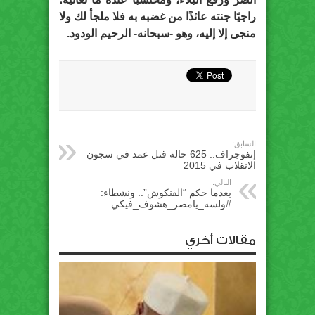
راجيًا جنته عائذًا من غضبه به فلا ملجأ لك ولا
منجى إلا إليه، وهو -سبحانه- الرحيم الودود.
السابق:
إنفوجراف.. 625 حالة قتل عمد في سجون
الانقلاب في 2015
التالي:
بعدما حكم “الفنكوش”.. ونشطاء:
#ولسه_يامصر_هشوف_فيكي
مقالات أخري