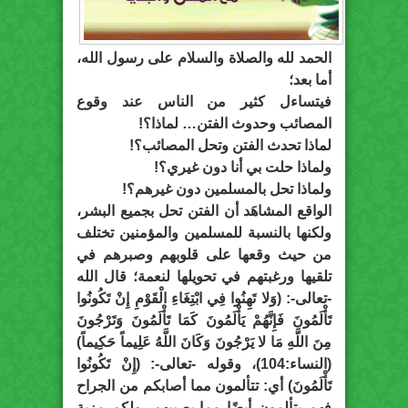
الحمد لله والصلاة والسلام على رسول الله،
أما بعد؛
فيتساءل كثير من الناس عند وقوع
المصائب وحدوث الفتن… لماذا؟!
لماذا تحدث الفتن وتحل المصائب؟!
ولماذا حلت بي أنا دون غيري؟!
ولماذا تحل بالمسلمين دون غيرهم؟!
الواقع المشاهَد أن الفتن تحل بجميع البشر،
ولكنها بالنسبة للمسلمين والمؤمنين تختلف
من حيث وقعها على قلوبهم وصبرهم في
تلقيها ورغبتهم في تحويلها لنعمة؛ قال الله
-تعالى-: (وَلا تَهِنُوا فِي ابْتِغَاءِ الْقَوْمِ إِنْ تَكُونُوا
تَأْلَمُونَ فَإِنَّهُمْ يَأْلَمُونَ كَمَا تَأْلَمُونَ وَتَرْجُونَ
مِنَ اللَّهِ مَا لا يَرْجُونَ وَكَانَ اللَّهُ عَلِيماً حَكِيماً)
(النساء:104)، وقوله -تعالى-: (إِنْ تَكُونُوا
تَأْلَمُونَ) أي: تتألمون مما أصابكم من الجراح
فهم يتألمون أيضًا مما يصيبهم، ولكم مزية