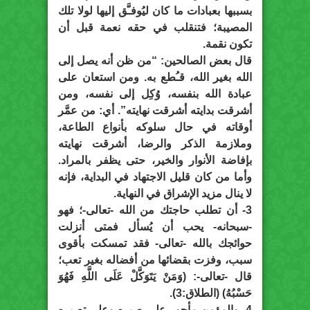
بسببها بعبادات ما كان ليُوفـَّق إليها لولا تلك
المصيبة؛ فتنقلب في حقه نعمة قبل أن
تكون نقمة.
قال بعض الصالحين: “من ظن أنه يصل إلى
الله بغير الله، قـُطع به. ومن استعان على
عبادة الله بنفسه، وُكِل إلى نفسه، ومن
أشرقت بدايته أشرقت نهايته”. أي: من عمَّر
أوقاته في حال سلوكه بأنواع الطاعة،
وملازمة الذكر والرضا، أشرقت نهايته
بإفاضة الأنوار والخير، حتى يظفر بالمراد.
وأما من كان قليل الاجتهاد في البداية، فإنه
لا ينال مزيد الإشراق في النهاية.
3- أن تطلب حاجتك من الله -تعالى-؛ فهو
-سبحانه- يحب أن يُسأل فمتى أنزلت
حوائجك بالله -تعالى- فقد تمسكت بأقوى
سبب، وفزت بقضائها من أفضاله بغير تعب؛
قال -تعالى-: (وَمَنْ يَتَوَكَّلْ عَلَى اللَّهِ فَهُوَ
حَسْبُهُ) (الطلاق:3).
4- والمؤمن مأجور على صبره وعلى تصبره