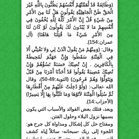
(وَطَائِفَةٌ قَدْ أَهَمَّتْهُمْ أَنْفُسُهُمْ يَظُنُّونَ بِاللَّهِ غَيْرَ
الْحَقِّ ظَنَّ الْجَاهِلِيَّةِ يَقُولُونَ هَلْ لَنَا مِنَ الأَمْرِ
مِنْ شَيْءٍ قُلْ إِنَّ الأَمْرَ كُلَّهُ لِلَّهِ يُخْفُونَ فِي
أَنْفُسِهِمْ مَا لا يُبْدُونَ لَكَ يَقُولُونَ لَوْ كَانَ لَنَا
مِنَ الأَمْرِ شَيْءٌ مَا قُتِلْنَا هَاهُنَا) (آل
عمران:154).
وقال: (وَمِنْهُمْ مَنْ يَقُولُ ائْذَنْ لِي وَلا تَفْتِنِّي أَلا
فِي الْفِتْنَةِ سَقَطُوا وَإِنَّ جَهَنَّمَ لَمُحِيطَةٌ
بِالْكَافِرِينَ . إِنْ تُصِبْكَ حَسَنَةٌ تَسُؤْهُمْ وَإِنْ
تُصِبْكَ مُصِيبَةٌ يَقُولُوا قَدْ أَخَذْنَا أَمْرَنَا مِنْ قَبْلُ
وَيَتَوَلَّوْا وَهُمْ فَرِحُونَ) (التوبة:49-50)، وقال
الله -تعالى-: (وَلَوْ دُخِلَتْ عَلَيْهِمْ مِنْ أَقْطَارِهَا
ثُمَّ سُئِلُوا الْفِتْنَةَ لآتَوْهَا وَمَا تَلَبَّثُوا بِهَا إِلَّا يَسِيرًا)
(الأحزاب:14).
وبعد، فتلك بعض الفوائد والأسباب التي يكون
بسببها نزول البلاء وحلول الفتن.
ومفتاح حل كل إشكال ومداواة كل جرح هو:
اللجوء إلى ربك -سبحانه- سائلاً إياه كشف
الضر ورفع البلاء، ومحتسبًا عنده ما تعانيه؛