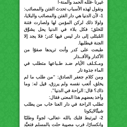
غيرنا -فلله الحمد والمنة-!
ونقول لهذه الأسباب تحدث الفتن والمصائب:
1- لأن الدنيا هي دار الفتن والمصائب والبلايا،
ولولا ذلك لركن المؤمن لها ولصارت فتنة
للخلق؛ فكل بلاء في الدنيا يحل يشوِّق
المُبتَلى إلى دار ليس فيها كدر؛ فلا يجد إلا
الجنة فيطلبها.
طبعت على كدر وأنت تريدها صفوًا من
الأكدار والأقــذار
ومـكـلف الأيام ضـد طـباعها متطلب في
الماء جذوة نار
ومن كلام جعفر الصادق: “من طلب ما لم
يخلق، أتعب نفسه ولم يرزق، قيل له: وما
ذاك؟ قال: الراحة في الدنيا”.
وأخذ بعضهم هذا المعنى فقال:
تطلب الراحة في دار العنا خاب من يطلب
شيئًالايكونا
2- ليرتبط قلبك بالله -تعالى- لجوءً وطلبًا
وانكسارًا، فرب مصيبة حلت بالمسلم فتعبَّد