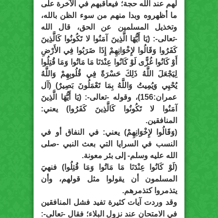
لهم عند الله حجة؛ فيعاقبهم في الآخرة على
ما أظهروه وبدا منهم من سوء الظن بالله،
وتخذيل المسلمين عن الحق، قال الله
-تعالى-: (يَا أَيُّهَا الَّذِينَ آمَنُوا لا تَكُونُوا كَالَّذِينَ
كَفَرُوا وَقَالُوا لإِخْوَانِهِمْ إِذَا ضَرَبُوا فِي الأَرْضِ
أَوْ كَانُوا غُزًّى لَوْ كَانُوا عِنْدَنَا مَا مَاتُوا وَمَا قُتِلُوا
لِيَجْعَلَ اللَّهُ ذَلِكَ حَسْرَةً فِي قُلُوبِهِمْ وَاللَّهُ
يُحْيِي وَيُمِيتُ وَاللَّهُ بِمَا تَعْمَلُونَ بَصِيرٌ) (آل
عمران:156)، وقوله -تعالى-: (يَا أَيُّهَا الَّذِينَ
آمَنُوا لا تَكُونُوا كَالَّذِينَ كَفَرُوا) يعني:
المنافقين.
(وَقَالُوا لإِخْوَانِهِمْ) يعني: في النفاق أو في
النسب في السرايا التي بعث النبي -صلى
الله عليه وسلم- إلى بئر معونة.
(لَوْ كَانُوا عِنْدَنَا مَا مَاتُوا وَمَا قُتِلُوا) فنهيَ
المسلمون أن يقولوا مثل قولهم، وأن
يتذمروا كتذمرهم.
وقد وردت آيات كثيرة تفيد فشل المنافقين
في الامتحان عند نزول البلاء؛ فقال -تعالى-: