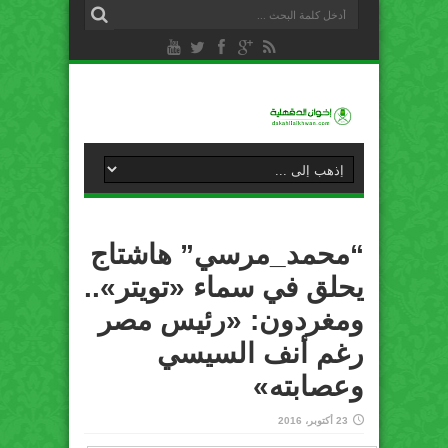
“محمد_مرسي” هاشتاج
يحلق في سماء «تويتر»..
ومغردون: «رئيس مصر
رغم أنف السيسي
وعصابته»
23 أكتوبر، 2016