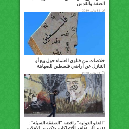
الضفة والقدس
31 يناير، 2020
خلاصات من فتاوى العلماء حول بيع أو
التنازل عن أراضي فلسطين للصهاينة
31 يناير، 2020
“العفو الدولية” رافضة “الصفقة السيئة”:
تؤدي إلى تفاقم الانتهاكات وتكريس الإفلات