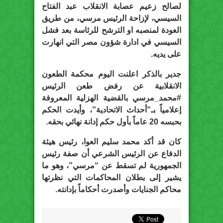
لصالح زعيم عصابة الانقلاب عبد الفتاح
السيسي، لإزاحة الرئيس مرسي، من طريق
العودة لمنصبه او الترشح للرئاسة بعد فشل
السيسي في ادارة شؤون مصر التي انهارت
على يديه.
جدير بالذكر اعلنت اليوم محكمة الطعون
الانقلابية عن رفض طعن الرئيس
#محمد_مرسي بالقضية الهزلية المعروفة
إعلامياً بـ”أحداث الاتحادية”، وأيدت الحكم
بحبسه 20 عاماً بأول حكم إدانة نهائي بحقه.
كان قد أكد محمد سليم العوا، رئيس هيئة
الدفاع عن الرئيس الشرعي أن صفة رئيس
الجمهورية لم تسقط عن “مرسي”، وهو ما
يشير إلى بطلان المحاكمات التي نظرتها
محاكم الجنايات وأصدرت أحكاماً بإدانته.