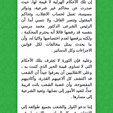
إن تلك الأحكام الهزلية لا قيمة لها، حيث
صدرت عن محاكم غير شرعية، ودوائر
مسيسة، تعمل لحساب الانقلاب، وتحاكم
المقتول وتنصر القاتل، ولا ننسي أبدا أن
الرئيس الشرعى الدكتور محمد مرسي
بنفسه قد رفضها قائلا أنه يحترم المحكمة ،
ولكنه يرفضها لعدم اختصاصها ولائيا له، وأن
ما يحدث يمثل مخالفات لكل قوانين
الاجراءات وكل الدساتير .
وعليه فإن الثورة لا تعترف بتلك الأحكام
التى لا تساوى قيمة الحبر الذى كتبت به ،
وعلى الانقلابيين أن يعرفوا جيداً أن الشعب
قد اكتشف كل ألاعيبهم القذرة، وأكاذيبهم
المفضوحة، وأن غضبة الشعب باتت قريبة
جداً، لتعيد الأمور إلى نصابها، وتعيد الشرعية
إلى مسارها .
إننا ندعو الثوار والشعب بجميع طوائفه إلى
الانتفاض فى كل الميادين، والاستمرار فى