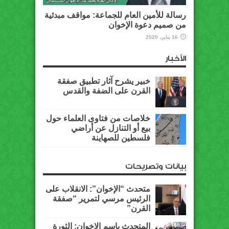
رسالة للأمين العام للجماعة: مواقف مبدئية
من صميم دعوة الإخوان
16 يناير، 2020
الأخبار
خبير يشرح آثار تطبيق صفقة
القرن على الضفة والقدس
خلاصات من فتاوى العلماء حول
بيع أو التنازل عن أراضي
فلسطين للصهاينة
بيانات وتصريحات
متحدث “الإخوان”: الانقلاب على
الرئيس مرسي لتمرير “صفقة
القرن”
المتحدث باسم الإخوان: الثورة